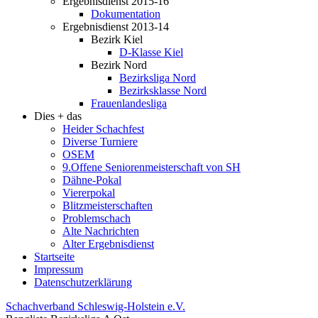
Ergebnisdienst 2015-16
Dokumentation
Ergebnisdienst 2013-14
Bezirk Kiel
D-Klasse Kiel
Bezirk Nord
Bezirksliga Nord
Bezirksklasse Nord
Frauenlandesliga
Dies + das
Heider Schachfest
Diverse Turniere
OSEM
9.Offene Seniorenmeisterschaft von SH
Dähne-Pokal
Viererpokal
Blitzmeisterschaften
Problemschach
Alte Nachrichten
Alter Ergebnisdienst
Startseite
Impressum
Datenschutzerklärung
Schachverband Schleswig-Holstein e.V.