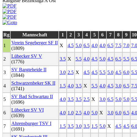
Rangliste Bezirksliga A Ost
Rg
Mannschaft
1
2
3
4
5
6
7
8
9
10
Verein Segeberger SF II
1
X
4.5
5.0
6.5
4.0
4.0
6.5
7.5
7.0
7.
(1809)
Lübecker SV V
2
3.5
X
5.5
4.0
4.5
5.0
4.5
6.5
5.5
6.
(1776)
SV Bargteheide II
3
3.0
2.5
X
4.5
4.5
5.5
5.0
4.5
6.0
5.
(1844)
Schwarzenbeker SK II
4
1.5
4.0
3.5
X
5.5
4.0
4.5
3.0
6.5
7.
(1741)
SV Bad Schwartau II
5
4.0
3.5
3.5
2.5
X
3.0
6.5
5.0
5.0
5.
(1696)
Lübecker SV VI
6
4.0
1.0
2.5
4.0
5.0
X
3.0
6.0
6.5
4.
(1639)
Ahrensburger TSV I
7
1.5
3.5
3.0
3.5
1.5
5.0
X
4.5
4.5
6.
(1691)
SK Norderstedt III