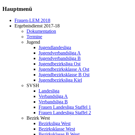
Hauptmenü
Frauen-LEM 2018
Ergebnisdienst 2017-18
Dokumentation
Termine
Jugend
Jugendlandesliga
Jugendverbandsliga A
Jugendverbandsliga B
Jugendbezirksliga Ost
Jugendbezirksklasse A Ost
Jugendbezirksklasse B Ost
Jugendbezirksliga Kiel
SVSH
Landesliga
Verbandsliga A
Verbandsliga B
Frauen Landesliga Staffel 1
Frauen Landesliga Staffel 2
Bezirk West
Bezirksliga West
Bezirksklasse West
Bezirksklasse B West