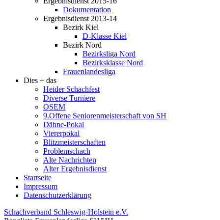
Ergebnisdienst 2015-16
Dokumentation
Ergebnisdienst 2013-14
Bezirk Kiel
D-Klasse Kiel
Bezirk Nord
Bezirksliga Nord
Bezirksklasse Nord
Frauenlandesliga
Dies + das
Heider Schachfest
Diverse Turniere
OSEM
9.Offene Seniorenmeisterschaft von SH
Dähne-Pokal
Viererpokal
Blitzmeisterschaften
Problemschach
Alte Nachrichten
Alter Ergebnisdienst
Startseite
Impressum
Datenschutzerklärung
Schachverband Schleswig-Holstein e.V.