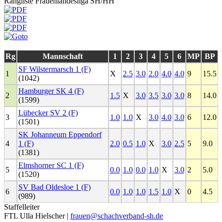
Rangliste Frauenlandesliga SH/HH
Rg
Mannschaft
1
2
3
4
5
6
MP
BP
SF Wilstermarsch 1 (F)
1
X
2.5
3.0
2.0
4.0
4.0
9
15.5
(1042)
Hamburger SK 4 (F)
2
1.5
X
3.0
3.5
3.0
3.0
8
14.0
(1599)
Lübecker SV 2 (F)
3
1.0
1.0
X
3.0
4.0
3.0
6
12.0
(1501)
SK Johanneum Eppendorf
4
1 (F)
2.0
0.5
1.0
X
3.0
2.5
5
9.0
(1381)
Elmshorner SC 1 (F)
5
0.0
1.0
0.0
1.0
X
3.0
2
5.0
(1520)
SV Bad Oldesloe 1 (F)
6
0.0
1.0
1.0
1.5
1.0
X
0
4.5
(989)
Staffelleiter
FTL Ulla Hielscher |
frauen@schachverband-sh.de