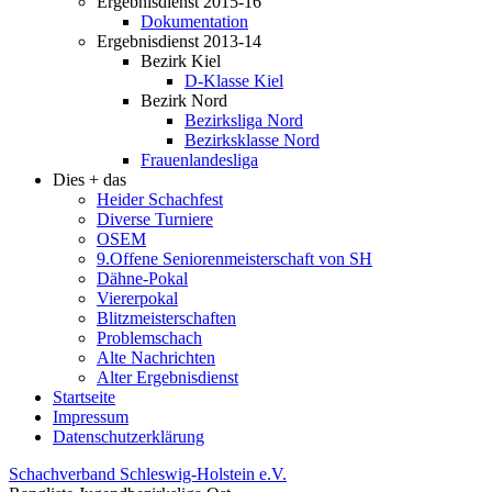
Ergebnisdienst 2015-16
Dokumentation
Ergebnisdienst 2013-14
Bezirk Kiel
D-Klasse Kiel
Bezirk Nord
Bezirksliga Nord
Bezirksklasse Nord
Frauenlandesliga
Dies + das
Heider Schachfest
Diverse Turniere
OSEM
9.Offene Seniorenmeisterschaft von SH
Dähne-Pokal
Viererpokal
Blitzmeisterschaften
Problemschach
Alte Nachrichten
Alter Ergebnisdienst
Startseite
Impressum
Datenschutzerklärung
Schachverband Schleswig-Holstein e.V.