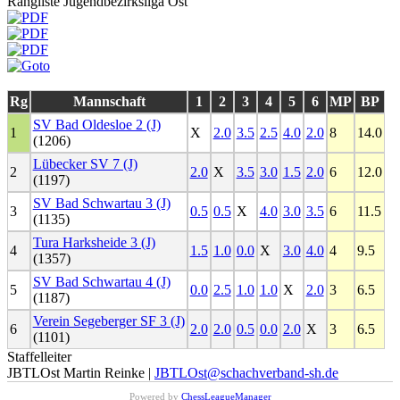
Rangliste Jugendbezirksliga Ost
Rg
Mannschaft
1
2
3
4
5
6
MP
BP
SV Bad Oldesloe 2 (J)
1
X
2.0
3.5
2.5
4.0
2.0
8
14.0
(1206)
Lübecker SV 7 (J)
2
2.0
X
3.5
3.0
1.5
2.0
6
12.0
(1197)
SV Bad Schwartau 3 (J)
3
0.5
0.5
X
4.0
3.0
3.5
6
11.5
(1135)
Tura Harksheide 3 (J)
4
1.5
1.0
0.0
X
3.0
4.0
4
9.5
(1357)
SV Bad Schwartau 4 (J)
5
0.0
2.5
1.0
1.0
X
2.0
3
6.5
(1187)
Verein Segeberger SF 3 (J)
6
2.0
2.0
0.5
0.0
2.0
X
3
6.5
(1101)
Staffelleiter
JBTLOst Martin Reinke |
JBTLOst@schachverband-sh.de
Powered by
ChessLeagueManager