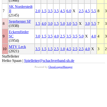
(1968)
SK Norderstedt
7
II
2.0
1.5
3.5
3.5
4.5
6.0
X
2.5
4.5
5.5
8
3
(2145)
Segeberger SF
8
1.5
4.0
3.0
1.5
5.0
3.0
5.5
X
3.0
5.5
7
3
(1938)
Eckernförder
9
SC
3.0
1.5
3.5
4.0
2.5
3.5
3.5
5.0
X
4.0
4
3
(1954)
MTV Leck
10
3.5
1.5
1.5
2.5
1.0
4.5
2.5
2.5
4.0
X
3
2
(2021)
Staffelleiter
Heiko Spaan |
Spielleiter@schachverband-sh.de
Powered by
ChessLeagueManager