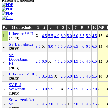
Rangliste Landesliga
Rg
Mannschaft
1
2
3
4
5
6
7
8
9
10
MP
Lübecker SV II
1
X
4.5
5.5
4.0
6.0
5.0
6.0
6.5
5.0
4.5
17
4
(2170)
SV Bargteheide
2
3.5
X
8.0
4.5
5.0
3.5
6.5
4.0
6.5
6.5
13
4
(2059)
SK
Doppelbauer
3
2.5
0.0
X
4.5
2.5
5.0
4.5
5.0
4.5
6.5
12
3
Kiel
(2073)
Lübecker SV III
4
4.0
3.5
3.5
X
2.5
5.0
4.5
6.5
4.0
5.5
10
3
(2020)
SV Bad
5
Schwartau
2.0
3.0
5.5
5.5
X
2.5
3.5
3.0
5.5
7.0
8
3
(1985)
Schwarzenbeker
6
SK
3.0
4.5
3.0
3.0
5.5
X
2.0
5.0
4.5
3.5
8
3