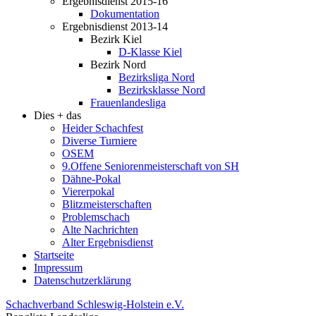
Ergebnisdienst 2015-16
Dokumentation
Ergebnisdienst 2013-14
Bezirk Kiel
D-Klasse Kiel
Bezirk Nord
Bezirksliga Nord
Bezirksklasse Nord
Frauenlandesliga
Dies + das
Heider Schachfest
Diverse Turniere
OSEM
9.Offene Seniorenmeisterschaft von SH
Dähne-Pokal
Viererpokal
Blitzmeisterschaften
Problemschach
Alte Nachrichten
Alter Ergebnisdienst
Startseite
Impressum
Datenschutzerklärung
Schachverband Schleswig-Holstein e.V.