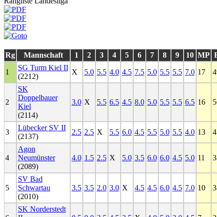
Rangliste Landesliga
Rg
Mannschaft
1
2
3
4
5
6
7
8
9
10
MP
SG Turm Kiel II
1
X
5.0
5.5
4.0
4.5
7.5
5.0
5.5
5.5
7.0
17
4
(2212)
SK
Doppelbauer
2
3.0
X
5.5
6.5
4.5
8.0
5.0
5.5
5.5
6.5
16
5
Kiel
(2114)
Lübecker SV II
3
2.5
2.5
X
5.5
6.0
4.5
5.5
5.0
5.5
4.0
13
4
(2137)
Agon
4
Neumünster
4.0
1.5
2.5
X
5.0
3.5
6.0
6.0
4.5
5.0
11
3
(2089)
SV Bad
5
Schwartau
3.5
3.5
2.0
3.0
X
4.5
4.5
6.0
4.5
7.0
10
3
(2010)
SK Norderstedt