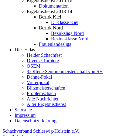
Ergebnisdienst 2015-16
Dokumentation
Ergebnisdienst 2013-14
Bezirk Kiel
D-Klasse Kiel
Bezirk Nord
Bezirksliga Nord
Bezirksklasse Nord
Frauenlandesliga
Dies + das
Heider Schachfest
Diverse Turniere
OSEM
9.Offene Seniorenmeisterschaft von SH
Dähne-Pokal
Viererpokal
Blitzmeisterschaften
Problemschach
Alte Nachrichten
Alter Ergebnisdienst
Startseite
Impressum
Datenschutzerklärung
Schachverband Schleswig-Holstein e.V.