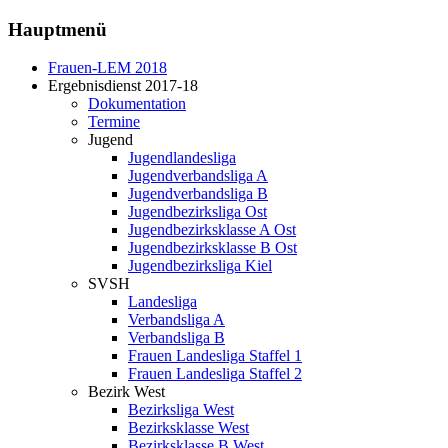
Hauptmenü
Frauen-LEM 2018
Ergebnisdienst 2017-18
Dokumentation
Termine
Jugend
Jugendlandesliga
Jugendverbandsliga A
Jugendverbandsliga B
Jugendbezirksliga Ost
Jugendbezirksklasse A Ost
Jugendbezirksklasse B Ost
Jugendbezirksliga Kiel
SVSH
Landesliga
Verbandsliga A
Verbandsliga B
Frauen Landesliga Staffel 1
Frauen Landesliga Staffel 2
Bezirk West
Bezirksliga West
Bezirksklasse West
Bezirksklasse B West