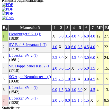
Rangliste Jugendlandesliga
Rg
Mannschaft
1
2
3
4
5
6
7
MP
B
Flensburger SK 1 (J)
1
X
5.0
3.5
4.0
4.5
6.0
4.0
12
27
(1839)
SV Bad Schwartau 1 (J)
2
1.0
X
3.0
6.0
3.5
4.5
4.0
9
22
(1710)
Lübecker SV 2 (J)
3
2.5
3.0
X
4.5
5.0
3.0
6.0
8
24
(1681)
SK Doppelbauer Kiel 2 (J)
4
2.0
0.0
1.5
X
3.0
5.0
3.5
5
15
(1718)
SC Agon Neumünster 1 (J)
5
1.5
2.5
1.0
3.0
X
3.0
4.5
4
15
(1668)
Lübecker SV 4 (J)
6
0.0
1.5
3.0
1.0
3.0
X
4.5
4
13
(1542)
Lübecker SV 3 (J)
7
2.0
2.0
0.0
1.5
1.5
1.5
X
0
8.5
(1528)
Staffelleiter