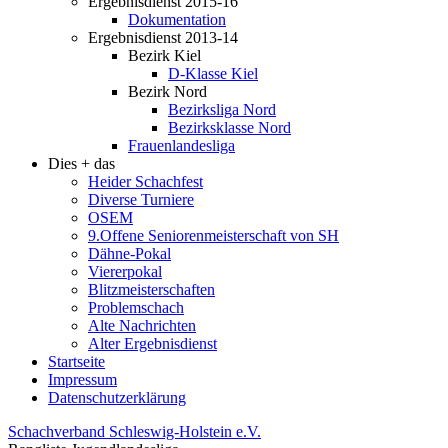
Ergebnisdienst 2015-16
Dokumentation
Ergebnisdienst 2013-14
Bezirk Kiel
D-Klasse Kiel
Bezirk Nord
Bezirksliga Nord
Bezirksklasse Nord
Frauenlandesliga
Dies + das
Heider Schachfest
Diverse Turniere
OSEM
9.Offene Seniorenmeisterschaft von SH
Dähne-Pokal
Viererpokal
Blitzmeisterschaften
Problemschach
Alte Nachrichten
Alter Ergebnisdienst
Startseite
Impressum
Datenschutzerklärung
Schachverband Schleswig-Holstein e.V.