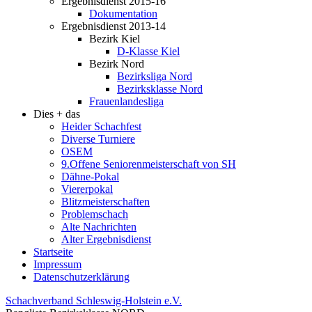
Ergebnisdienst 2015-16
Dokumentation
Ergebnisdienst 2013-14
Bezirk Kiel
D-Klasse Kiel
Bezirk Nord
Bezirksliga Nord
Bezirksklasse Nord
Frauenlandesliga
Dies + das
Heider Schachfest
Diverse Turniere
OSEM
9.Offene Seniorenmeisterschaft von SH
Dähne-Pokal
Viererpokal
Blitzmeisterschaften
Problemschach
Alte Nachrichten
Alter Ergebnisdienst
Startseite
Impressum
Datenschutzerklärung
Schachverband Schleswig-Holstein e.V.