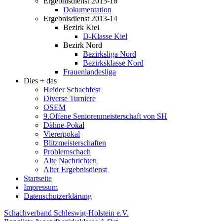
Ergebnisdienst 2015-16
Dokumentation
Ergebnisdienst 2013-14
Bezirk Kiel
D-Klasse Kiel
Bezirk Nord
Bezirksliga Nord
Bezirksklasse Nord
Frauenlandesliga
Dies + das
Heider Schachfest
Diverse Turniere
OSEM
9.Offene Seniorenmeisterschaft von SH
Dähne-Pokal
Viererpokal
Blitzmeisterschaften
Problemschach
Alte Nachrichten
Alter Ergebnisdienst
Startseite
Impressum
Datenschutzerklärung
Schachverband Schleswig-Holstein e.V.