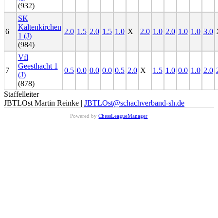
(932)
SK
Kaltenkirchen
6
2.0
1.5
2.0
1.5
1.0
X
2.0
1.0
2.0
1.0
1.0
3.0
1 (J)
(984)
Vfl
Geesthacht 1
7
0.5
0.0
0.0
0.0
0.5
2.0
X
1.5
1.0
0.0
1.0
2.0
(J)
(878)
Staffelleiter
JBTLOst Martin Reinke |
JBTLOst@schachverband-sh.de
Powered by
ChessLeagueManager