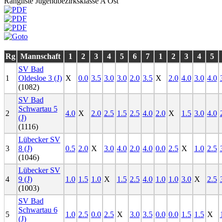
Rangliste Jugendbezirksklasse A Ost
Rg
Mannschaft
1
2
3
4
5
6
7
1
2
3
4
5
SV Bad
1
Oldesloe 3 (J)
X
0.0
3.5
3.0
3.0
2.0
3.5
X
2.0
4.0
3.0
4.0
(1082)
SV Bad
Schwartau 5
2
4.0
X
2.0
2.5
1.5
2.5
4.0
2.0
X
1.5
3.0
4.0
(J)
(1116)
Lübecker SV
3
8 (J)
0.5
2.0
X
3.0
4.0
2.0
4.0
0.0
2.5
X
1.0
2.5
(1046)
Lübecker SV
4
9 (J)
1.0
1.5
1.0
X
1.5
2.5
4.0
1.0
1.0
3.0
X
2.5
(1003)
SV Bad
Schwartau 6
5
1.0
2.5
0.0
2.5
X
3.0
3.5
0.0
0.0
1.5
1.5
X
(J)