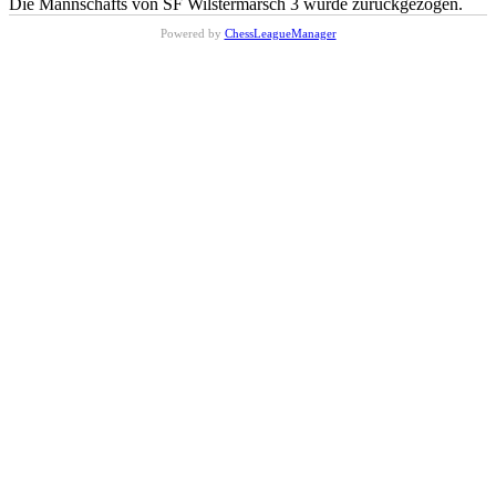
Die Mannschafts von SF Wilstermarsch 3 wurde zurückgezogen.
Powered by
ChessLeagueManager