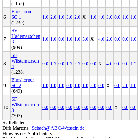
(1152)
Elmshorner
6
SC 1
1.0
2.0
1.0
3.0
2.0
X
1.0
4.0
3.0
0.0
1.0
1.0
(1239)
SV
Hademarschen
7
1.0
1.0
0.0
1.0
1.0
3.0
X
4.0
2.0
0.0
0.0
1.0
3
(909)
SF
Wilstermarsch
8
0.0
1.5
0.0
1.5
2.5
0.0
0.0
X
4.0
0.0
0.0
1.5
4
(1238)
Elmshorner
9
SC 2
1.0
1.0
1.0
0.0
1.0
1.0
2.0
0.0
X
0.0
2.0
1.0
(849)
SF
Wilstermarsch
10
0.0
0.0
0.0
0.0
0.0
0.0
0.0
0.0
0.0
X
0.0
0.0
3
(797)
Staffelleiter
Dirk Martens |
Schach@ABC-Wesseln.de
Hinweis des Staffelleiters