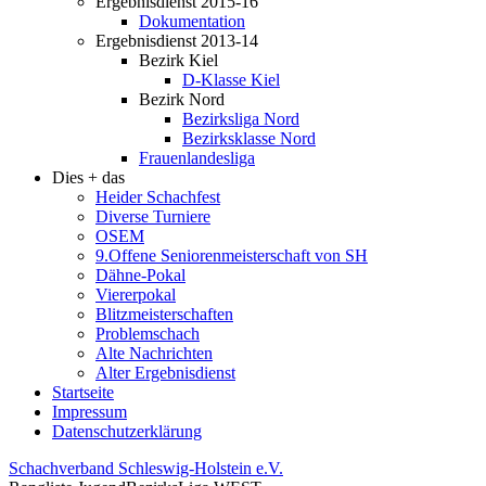
Ergebnisdienst 2015-16
Dokumentation
Ergebnisdienst 2013-14
Bezirk Kiel
D-Klasse Kiel
Bezirk Nord
Bezirksliga Nord
Bezirksklasse Nord
Frauenlandesliga
Dies + das
Heider Schachfest
Diverse Turniere
OSEM
9.Offene Seniorenmeisterschaft von SH
Dähne-Pokal
Viererpokal
Blitzmeisterschaften
Problemschach
Alte Nachrichten
Alter Ergebnisdienst
Startseite
Impressum
Datenschutzerklärung
Schachverband Schleswig-Holstein e.V.