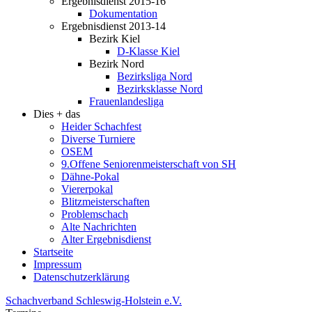
Ergebnisdienst 2015-16
Dokumentation
Ergebnisdienst 2013-14
Bezirk Kiel
D-Klasse Kiel
Bezirk Nord
Bezirksliga Nord
Bezirksklasse Nord
Frauenlandesliga
Dies + das
Heider Schachfest
Diverse Turniere
OSEM
9.Offene Seniorenmeisterschaft von SH
Dähne-Pokal
Viererpokal
Blitzmeisterschaften
Problemschach
Alte Nachrichten
Alter Ergebnisdienst
Startseite
Impressum
Datenschutzerklärung
Schachverband Schleswig-Holstein e.V.