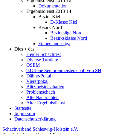
Ergebnisdienst 2015-16
Dokumentation
Ergebnisdienst 2013-14
Bezirk Kiel
D-Klasse Kiel
Bezirk Nord
Bezirksliga Nord
Bezirksklasse Nord
Frauenlandesliga
Dies + das
Heider Schachfest
Diverse Turniere
OSEM
9.Offene Seniorenmeisterschaft von SH
Dähne-Pokal
Viererpokal
Blitzmeisterschaften
Problemschach
Alte Nachrichten
Alter Ergebnisdienst
Startseite
Impressum
Datenschutzerklärung
Schachverband Schleswig-Holstein e.V.