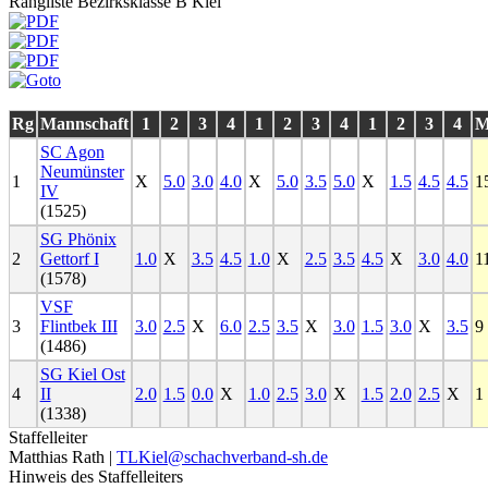
Rangliste Bezirksklasse B Kiel
Rg
Mannschaft
1
2
3
4
1
2
3
4
1
2
3
4
SC Agon
Neumünster
1
X
5.0
3.0
4.0
X
5.0
3.5
5.0
X
1.5
4.5
4.5
1
IV
(1525)
SG Phönix
2
Gettorf I
1.0
X
3.5
4.5
1.0
X
2.5
3.5
4.5
X
3.0
4.0
1
(1578)
VSF
3
Flintbek III
3.0
2.5
X
6.0
2.5
3.5
X
3.0
1.5
3.0
X
3.5
9
(1486)
SG Kiel Ost
4
II
2.0
1.5
0.0
X
1.0
2.5
3.0
X
1.5
2.0
2.5
X
1
(1338)
Staffelleiter
Matthias Rath |
TLKiel@schachverband-sh.de
Hinweis des Staffelleiters