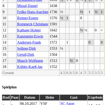
8
Missal,Daniel
1638
9
Fedke,Hans-Joachim
1736
½
½
1
½
1
10
Reimer,Eugen
1576
½
1
0
11
Rommeck,Christiane
1591
12
Kathage,Holger
1642
½
½
0
+
13
Kanzmeier,Erwin
1544
14
Andersen,Frank
1572
1
0
0
15
Sellmer,Dirk
1553
½
16
Gerull,Dirk
1504
17
Mauch,Wolfgang
1512
½
0
18
Köhler-Kaeß,Jan
1552
Gesamt
4.5
6
6.5
6
4
5
5.5
3.5
5
Spielplan
Rnd
Paar
Datum
Heim
Gast
Ergebnis
06.10.2017
VSF
SC Agon