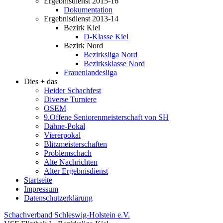
Ergebnisdienst 2015-16
Dokumentation
Ergebnisdienst 2013-14
Bezirk Kiel
D-Klasse Kiel
Bezirk Nord
Bezirksliga Nord
Bezirksklasse Nord
Frauenlandesliga
Dies + das
Heider Schachfest
Diverse Turniere
OSEM
9.Offene Seniorenmeisterschaft von SH
Dähne-Pokal
Viererpokal
Blitzmeisterschaften
Problemschach
Alte Nachrichten
Alter Ergebnisdienst
Startseite
Impressum
Datenschutzerklärung
Schachverband Schleswig-Holstein e.V.