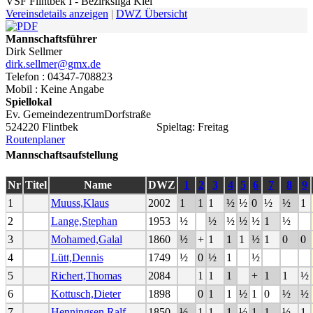
VSF Flintbek I - Bezirksliga Kiel
Vereinsdetails anzeigen
|
DWZ Übersicht
Mannschaftsführer
Dirk Sellmer
dirk.sellmer@gmx.de
Telefon : 04347-708823
Mobil : Keine Angabe
Spiellokal
Ev. GemeindezentrumDorfstraße
524220 Flintbek
Spieltag: Freitag
Routenplaner
Mannschaftsaufstellung
Nr
Titel
Name
DWZ
1
2
3
4
5
6
7
8
9
1
Muuss,Klaus
2002
1
1
1
½
½
0
½
½
1
2
Lange,Stephan
1953
½
½
½
½
½
1
½
3
Mohamed,Galal
1860
½
+
1
1
1
½
1
0
0
4
Lütt,Dennis
1749
½
0
½
1
½
5
Richert,Thomas
2084
1
1
1
+
1
1
½
6
Kottusch,Dieter
1898
0
1
1
½
1
0
½
½
7
Henningsen,Ralf
1850
½
1
1
1
½
1
1
½
1