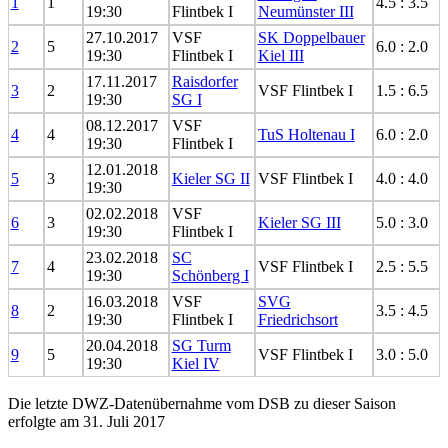
1
1
4.5 : 3.5
19:30
Flintbek I
Neumünster III
27.10.2017
VSF
SK Doppelbauer
2
5
6.0 : 2.0
19:30
Flintbek I
Kiel III
17.11.2017
Raisdorfer
3
2
VSF Flintbek I
1.5 : 6.5
19:30
SG I
08.12.2017
VSF
4
4
TuS Holtenau I
6.0 : 2.0
19:30
Flintbek I
12.01.2018
5
3
Kieler SG II
VSF Flintbek I
4.0 : 4.0
19:30
02.02.2018
VSF
6
3
Kieler SG III
5.0 : 3.0
19:30
Flintbek I
23.02.2018
SC
7
4
VSF Flintbek I
2.5 : 5.5
19:30
Schönberg I
16.03.2018
VSF
SVG
8
2
3.5 : 4.5
19:30
Flintbek I
Friedrichsort
20.04.2018
SG Turm
9
5
VSF Flintbek I
3.0 : 5.0
19:30
Kiel IV
Die letzte DWZ-Datenübernahme vom DSB zu dieser Saison
erfolgte am 31. Juli 2017