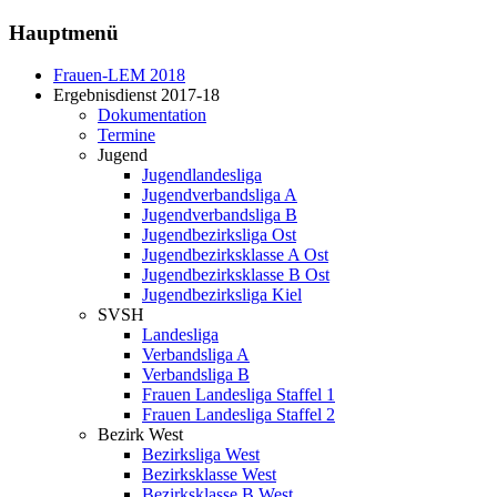
Hauptmenü
Frauen-LEM 2018
Ergebnisdienst 2017-18
Dokumentation
Termine
Jugend
Jugendlandesliga
Jugendverbandsliga A
Jugendverbandsliga B
Jugendbezirksliga Ost
Jugendbezirksklasse A Ost
Jugendbezirksklasse B Ost
Jugendbezirksliga Kiel
SVSH
Landesliga
Verbandsliga A
Verbandsliga B
Frauen Landesliga Staffel 1
Frauen Landesliga Staffel 2
Bezirk West
Bezirksliga West
Bezirksklasse West
Bezirksklasse B West