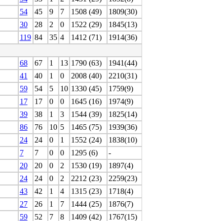
54
45
9
7
1508 (49)
1809(30)
30
28
2
0
1522 (29)
1845(13)
119
84
35
4
1412 (71)
1914(36)
68
67
1
13
1790 (63)
1941(44)
41
40
1
0
2008 (40)
2210(31)
59
54
5
10
1330 (45)
1759(9)
17
17
0
0
1645 (16)
1974(9)
39
38
1
3
1544 (39)
1825(14)
86
76
10
5
1465 (75)
1939(36)
24
24
0
1
1552 (24)
1838(10)
7
7
0
0
1295 (6)
-
20
20
0
2
1530 (19)
1897(4)
24
24
0
2
2212 (23)
2259(23)
43
42
1
4
1315 (23)
1718(4)
27
26
1
7
1444 (25)
1876(7)
59
52
7
8
1409 (42)
1767(15)