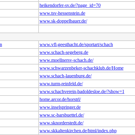
heikendorfer-sv.de/?page_id=70
www.tsv-hessenstein.de
www.sk-doppelbauer.de/
n
www.vfl-geesthacht.de/sportart/schach
www.schach-segeberg.de
www.moellnersv-schach.de/
www.schwarzenbeker-schachklub.de/Home
www.schach-lauenburg.de/
www.turm-reinfeld.de/
www.schachverein-badoldesloe.de/?show=1
home.arcor.de/horstrl/
www.inselspringer.de
www.sc-barsbuettel.de/
www.sknorderstedt.de/
www.skkaltenkirchen.de/html/index.php