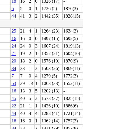
18
16
2
0
1326 (17)
-
5
5
0
1
1726 (5)
1876(3)
44
41
3
2
1442 (35)
1828(15)
25
21
4
1
1264 (23)
1634(3)
16
16
0
0
1497 (15)
1692(5)
24
24
0
3
1607 (24)
1819(13)
21
19
2
1
1352 (21)
1604(10)
20
18
2
0
1576 (19)
1870(9)
34
33
1
3
1503 (26)
1869(11)
7
7
0
4
1279 (5)
1772(3)
53
39
14
1
1068 (33)
1552(11)
16
13
3
5
1202 (13)
-
45
40
5
3
1578 (37)
1825(15)
22
21
1
1
1426 (19)
1886(6)
44
40
4
4
1288 (41)
1721(14)
16
16
0
1
1362 (14)
1757(2)
34
33
1
2
1431 (29)
1852(8)