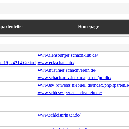
Spartenleiter
Homepage
www.flensburger-schachklub.de/
e 19, 24214 Gettorf
www.eckschach.de/
www.husumer-schachverein.de/
www.schach-mtv-leck.magix.net/public/
www.tsv-rotweiss-niebuell.de/index.php/sparten/
www.schleswiger-schachverein.de/
www.schleispringer.de/