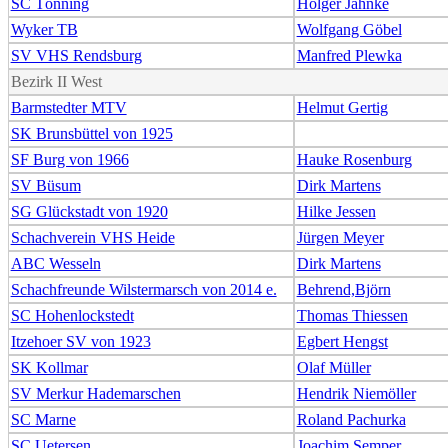
SC Tönning
Holger Jahnke
Wyker TB
Wolfgang Göbel
SV VHS Rendsburg
Manfred Plewka
Bezirk II West
Barmstedter MTV
Helmut Gertig
SK Brunsbüttel von 1925
SF Burg von 1966
Hauke Rosenburg
SV Büsum
Dirk Martens
SG Glückstadt von 1920
Hilke Jessen
Schachverein VHS Heide
Jürgen Meyer
ABC Wesseln
Dirk Martens
Schachfreunde Wilstermarsch von 2014 e.
Behrend,Björn
SC Hohenlockstedt
Thomas Thiessen
Itzehoer SV von 1923
Egbert Hengst
SK Kollmar
Olaf Müller
SV Merkur Hademarschen
Hendrik Niemöller
SC Marne
Roland Pachurka
SC Uetersen
Joachim Semper