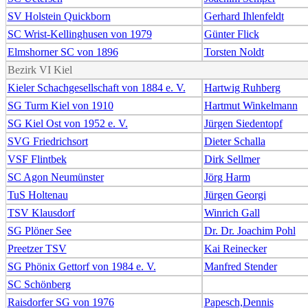
SV Holstein Quickborn
Gerhard Ihlenfeldt
SC Wrist-Kellinghusen von 1979
Günter Flick
Elmshorner SC von 1896
Torsten Noldt
Bezirk VI Kiel
Kieler Schachgesellschaft von 1884 e. V.
Hartwig Ruhberg
SG Turm Kiel von 1910
Hartmut Winkelmann
SG Kiel Ost von 1952 e. V.
Jürgen Siedentopf
SVG Friedrichsort
Dieter Schalla
VSF Flintbek
Dirk Sellmer
SC Agon Neumünster
Jörg Harm
TuS Holtenau
Jürgen Georgi
TSV Klausdorf
Winrich Gall
SG Plöner See
Dr. Dr. Joachim Pohl
Preetzer TSV
Kai Reinecker
SG Phönix Gettorf von 1984 e. V.
Manfred Stender
SC Schönberg
Raisdorfer SG von 1976
Papesch,Dennis