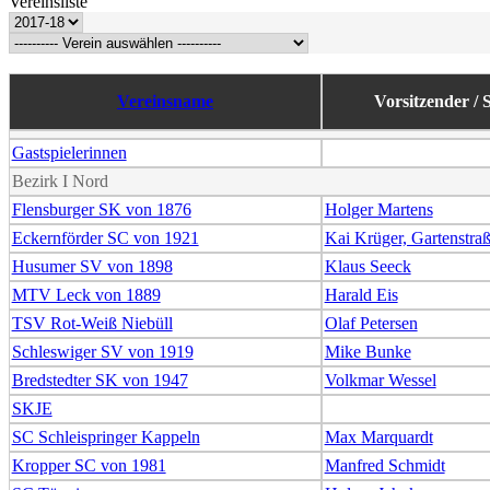
Vereinsliste
Vereinsname
Vorsitzender / 
Gastspielerinnen
Bezirk I Nord
Flensburger SK von 1876
Holger Martens
Eckernförder SC von 1921
Kai Krüger, Gartenstraß
Husumer SV von 1898
Klaus Seeck
MTV Leck von 1889
Harald Eis
TSV Rot-Weiß Niebüll
Olaf Petersen
Schleswiger SV von 1919
Mike Bunke
Bredstedter SK von 1947
Volkmar Wessel
SKJE
SC Schleispringer Kappeln
Max Marquardt
Kropper SC von 1981
Manfred Schmidt