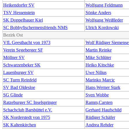
Heikendorfer SV
Wolfgang Feldmann
TSV Hessenstein
Sönke Anders
SK Doppelbauer Kiel
Wolfgang Weißleder
SC Bobbyfischermensfriends NMS
Ulrich Kordowski
Bezirk Ost
VfL Geesthacht von 1973
Wolf Rüdiger Siemense
Verein Segeberger SF
Martin Reinke
Möllner SV
Mike Schlüter
Schwarzenbeker SK
Heiko Kitschke
Lauenburger SV
Uwe Nilius
SC Turm Reinfeld
Marinko Marcic
SV Bad Oldesloe
Hans-Werner Stark
SG Glinde
Sven Wobbe
Ratzeburger SC Inselspringer
Ramm,Carsten
Schachclub Barsbüttel e.V.
Gerhard Haufschild
SK Norderstedt von 1975
Rüdiger Schäfer
SK Kaltenkirchen
Andrea Rehder