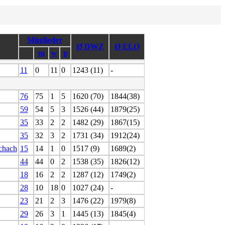
Mitglieder
Ø DWZ
Ø ELO
m
w
p
11
0
11
0
1243 (11)
-
76
75
1
5
1620 (70)
1844(38)
59
54
5
3
1526 (44)
1879(25)
35
33
2
2
1482 (29)
1867(15)
35
32
3
2
1731 (34)
1912(24)
schach
15
14
1
0
1517 (9)
1689(2)
44
44
0
2
1538 (35)
1826(12)
18
16
2
2
1287 (12)
1749(2)
28
10
18
0
1027 (24)
-
23
21
2
3
1476 (22)
1979(8)
29
26
3
1
1445 (13)
1845(4)