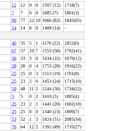
12
12
0
0
1507 (12)
1718(7)
7
7
0
0
1685 (7)
1861(3)
99
77
22
10
1666 (82)
1845(65)
14
14
0
0
1409 (14)
-
40
35
5
1
1170 (22)
1852(6)
67
57
10
7
1553 (58)
1792(41)
36
33
3
0
1434 (32)
1879(12)
28
28
0
4
1753 (28)
1916(22)
25
25
0
3
1513 (19)
1701(8)
25
23
2
6
1453 (24)
1715(10)
59
48
11
2
1244 (56)
1734(22)
5
5
0
2
1610 (5)
1885(4)
25
23
2
1
1441 (20)
1602(10)
25
25
0
0
1340 (23)
1809(7)
53
52
1
3
1824 (51)
2085(34)
76
64
12
2
1392 (49)
1735(27)