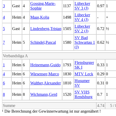
Gossing,Marie-
Lübecker
3
Gast
4
1137
0.97
1
Sophie
SV 3 (J)
Lübecker
4
Heim
4
Maas,Kolja
1498
-
+
SV 4 (J)
Lübecker
5
Gast
4
Lindenberg,Tristan
1505
0.72
½
SV 2 (J)
SV Bad
7
Heim
5
Schindel,Pascal
1580
Schwartau 1
0.62
½
(J)
Verbandsliga A
Flensburger
1
Heim
6
Heinemann,Guido
1793
0.33
1
SK I
4
Heim
6
Wiesensee,Marco
1830
MTV Leck
0.29
0
Husumer
6
Heim
6
Walther,Alexander
1810
0.31
0
SV
SV VHS
8
Heim
8
Wichmann,Gerd
1520
0.7
1
Rendsburg
Summe
4.74
5 / 
¹ Die Berechnung der Gewinnerwartung ist nur angenähert !