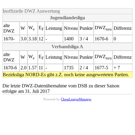
Inoffizielle DWZ Auswertung
Jugendlandesliga
alte
W
E
DWZ
W
Leistung
Niveau
Punkte
Differenz
e
F
neu
DWZ
1670-
3.0
3.18
12
-
1400
3 / 4
1670-6
0
Verbandsliga A
alte
W
E
DWZ
W
Leistung
Niveau
Punkte
Differenz
e
F
neu
DWZ
1670-6
2.0
1.57
11
-
1735
2 / 4
1677-5
+ 7
Bezirksliga NORD-Es gibt z.Z. noch keine ausgewerteten Partien.
Die letzte DWZ-Datenübernahme vom DSB zu dieser Saison
erfolgte am 31. Juli 2017
Powered by
ChessLeagueManager