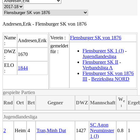
Andresen,Erik - Flensburger SK von 1876
Name
Verein :
Flensburger SK von 1876
Andresen,Erik
:
gemeldet
Flensburger SK 1 (J)
-
DWZ
für :
1670
Jugendlandesliga
:
Flensburger SK II
-
ELO
Verbandsliga A
1844
:
Flensburger SK von 1876
III
-
Bezirksliga NORD
gespielte Partien
W
e
Rnd
Ort
Brt
Gegner
DWZ
Mannschaft
Ergeb
¹
Jugendlandesliga
SC Agon
2
Heim
4
Tran,Minh Dat
1427
Neumünster
0.8
1
1 (J)