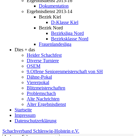
Ergebnisdienst 2015-16
Dokumentation
Ergebnisdienst 2013-14
Bezirk Kiel
D-Klasse Kiel
Bezirk Nord
Bezirksliga Nord
Bezirksklasse Nord
Frauenlandesliga
Dies + das
Heider Schachfest
Diverse Turniere
OSEM
9.Offene Seniorenmeisterschaft von SH
Dähne-Pokal
Viererpokal
Blitzmeisterschaften
Problemschach
Alte Nachrichten
Alter Ergebnisdienst
Startseite
Impressum
Datenschutzerklärung
Schachverband Schleswig-Holstein e.V.