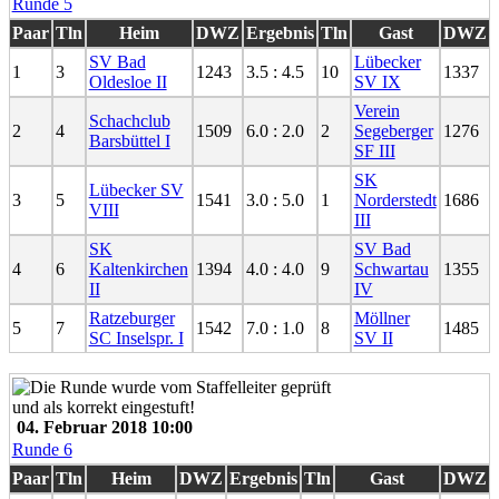
Runde 5
Paar
Tln
Heim
DWZ
Ergebnis
Tln
Gast
DWZ
SV Bad
Lübecker
1
3
1243
3.5 : 4.5
10
1337
Oldesloe II
SV IX
Verein
Schachclub
2
4
1509
6.0 : 2.0
2
Segeberger
1276
Barsbüttel I
SF III
SK
Lübecker SV
3
5
1541
3.0 : 5.0
1
Norderstedt
1686
VIII
III
SK
SV Bad
4
6
Kaltenkirchen
1394
4.0 : 4.0
9
Schwartau
1355
II
IV
Ratzeburger
Möllner
5
7
1542
7.0 : 1.0
8
1485
SC Inselspr. I
SV II
04. Februar 2018 10:00
Runde 6
Paar
Tln
Heim
DWZ
Ergebnis
Tln
Gast
DWZ