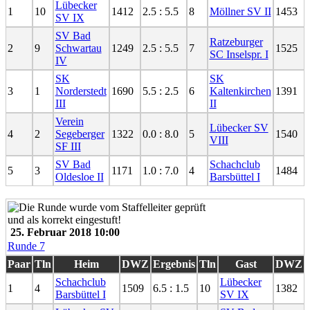
Lübecker
1
10
1412
2.5 : 5.5
8
Möllner SV II
1453
SV IX
SV Bad
Ratzeburger
2
9
Schwartau
1249
2.5 : 5.5
7
1525
SC Inselspr. I
IV
SK
SK
3
1
Norderstedt
1690
5.5 : 2.5
6
Kaltenkirchen
1391
III
II
Verein
Lübecker SV
4
2
Segeberger
1322
0.0 : 8.0
5
1540
VIII
SF III
SV Bad
Schachclub
5
3
1171
1.0 : 7.0
4
1484
Oldesloe II
Barsbüttel I
25. Februar 2018 10:00
Runde 7
Paar
Tln
Heim
DWZ
Ergebnis
Tln
Gast
DWZ
Schachclub
Lübecker
1
4
1509
6.5 : 1.5
10
1382
Barsbüttel I
SV IX