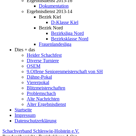
Ergebnisdienst 2015-16
Dokumentation
Ergebnisdienst 2013-14
Bezirk Kiel
D-Klasse Kiel
Bezirk Nord
Bezirksliga Nord
Bezirksklasse Nord
Frauenlandesliga
Dies + das
Heider Schachfest
Diverse Turniere
OSEM
9.Offene Seniorenmeisterschaft von SH
Dähne-Pokal
Viererpokal
Blitzmeisterschaften
Problemschach
Alte Nachrichten
Alter Ergebnisdienst
Startseite
Impressum
Datenschutzerklärung
Schachverband Schleswig-Holstein e.V.