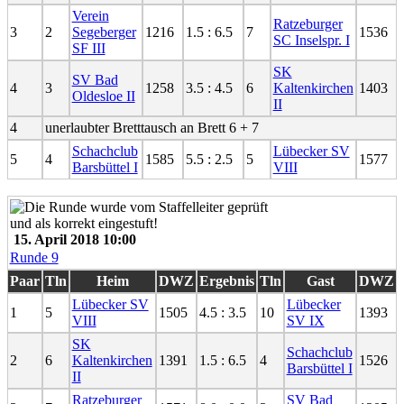
Verein
Ratzeburger
3
2
Segeberger
1216
1.5 : 6.5
7
1536
SC Inselspr. I
SF III
SK
SV Bad
4
3
1258
3.5 : 4.5
6
Kaltenkirchen
1403
Oldesloe II
II
4
unerlaubter Bretttausch an Brett 6 + 7
Schachclub
Lübecker SV
5
4
1585
5.5 : 2.5
5
1577
Barsbüttel I
VIII
15. April 2018 10:00
Runde 9
Paar
Tln
Heim
DWZ
Ergebnis
Tln
Gast
DWZ
Lübecker SV
Lübecker
1
5
1505
4.5 : 3.5
10
1393
VIII
SV IX
SK
Schachclub
2
6
Kaltenkirchen
1391
1.5 : 6.5
4
1526
Barsbüttel I
II
Ratzeburger
SV Bad