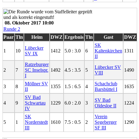
08. Oktober 2017 10:00
Runde 2
Paar
Tln
Heim
DWZ
Ergebnis
Tln
Gast
DWZ
SK
Lübecker
1
10
1412
5.0 : 3.0
6
Kaltenkirchen
1311
SV IX
II
Ratzeburger
Lübecker SV
2
7
SC Inselspr.
1492
4.5 : 3.5
5
1490
VIII
I
Möllner SV
Schachclub
3
8
1355
1.5 : 6.5
4
1635
II
Barsbüttel I
SV Bad
SV Bad
4
9
Schwartau
1229
6.0 : 2.0
3
1224
Oldesloe II
IV
SK
Verein
5
1
Norderstedt
1610
7.5 : 0.5
2
Segeberger
1290
III
SF III