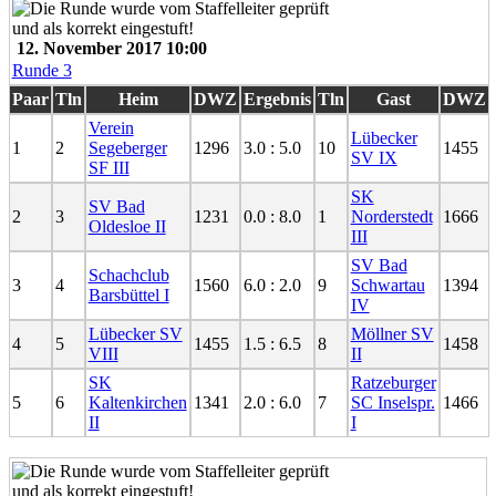
12. November 2017 10:00
Runde 3
Paar
Tln
Heim
DWZ
Ergebnis
Tln
Gast
DWZ
Verein
Lübecker
1
2
Segeberger
1296
3.0 : 5.0
10
1455
SV IX
SF III
SK
SV Bad
2
3
1231
0.0 : 8.0
1
Norderstedt
1666
Oldesloe II
III
SV Bad
Schachclub
3
4
1560
6.0 : 2.0
9
Schwartau
1394
Barsbüttel I
IV
Lübecker SV
Möllner SV
4
5
1455
1.5 : 6.5
8
1458
VIII
II
SK
Ratzeburger
5
6
Kaltenkirchen
1341
2.0 : 6.0
7
SC Inselspr.
1466
II
I