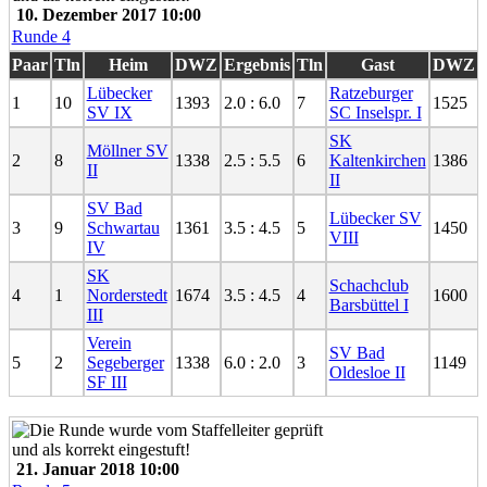
10. Dezember 2017 10:00
Runde 4
Paar
Tln
Heim
DWZ
Ergebnis
Tln
Gast
DWZ
Lübecker
Ratzeburger
1
10
1393
2.0 : 6.0
7
1525
SV IX
SC Inselspr. I
SK
Möllner SV
2
8
1338
2.5 : 5.5
6
Kaltenkirchen
1386
II
II
SV Bad
Lübecker SV
3
9
Schwartau
1361
3.5 : 4.5
5
1450
VIII
IV
SK
Schachclub
4
1
Norderstedt
1674
3.5 : 4.5
4
1600
Barsbüttel I
III
Verein
SV Bad
5
2
Segeberger
1338
6.0 : 2.0
3
1149
Oldesloe II
SF III
21. Januar 2018 10:00