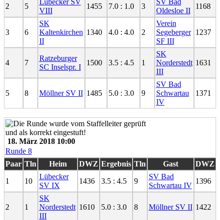
Lübecker SV
SV Bad
2
5
1455
7.0 : 1.0
3
1168
VIII
Oldesloe II
SK
Verein
3
6
Kaltenkirchen
1340
4.0 : 4.0
2
Segeberger
1237
II
SF III
SK
Ratzeburger
4
7
1500
3.5 : 4.5
1
Norderstedt
1631
SC Inselspr. I
III
SV Bad
5
8
Möllner SV II
1485
5.0 : 3.0
9
Schwartau
1371
IV
18. März 2018 10:00
Runde 8
Paar
Tln
Heim
DWZ
Ergebnis
Tln
Gast
DWZ
Lübecker
SV Bad
1
10
1436
3.5 : 4.5
9
1396
SV IX
Schwartau IV
SK
2
1
Norderstedt
1610
5.0 : 3.0
8
Möllner SV II
1422
III