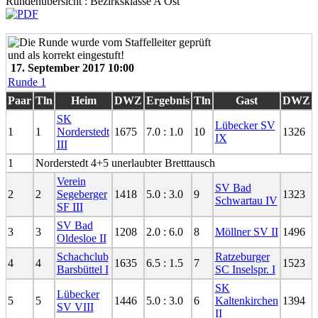
Rundenübersicht : Bezirksklasse A Ost
17. September 2017 10:00
Runde 1
Paar
Tln
Heim
DWZ
Ergebnis
Tln
Gast
DWZ
SK
Lübecker SV
1
1
Norderstedt
1675
7.0 : 1.0
10
1326
IX
III
1
Norderstedt 4+5 unerlaubter Bretttausch
Verein
SV Bad
2
2
Segeberger
1418
5.0 : 3.0
9
1323
Schwartau IV
SF III
SV Bad
3
3
1208
2.0 : 6.0
8
Möllner SV II
1496
Oldesloe II
Schachclub
Ratzeburger
4
4
1635
6.5 : 1.5
7
1523
Barsbüttel I
SC Inselspr. I
SK
Lübecker
5
5
1446
5.0 : 3.0
6
Kaltenkirchen
1394
SV VIII
II