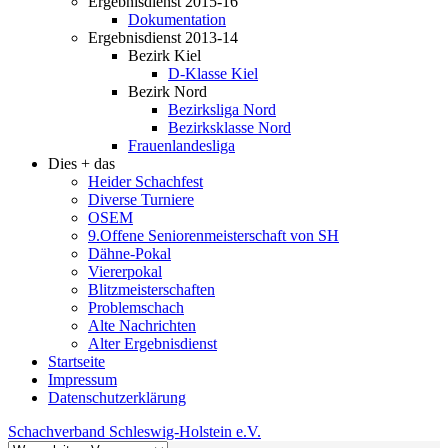
Ergebnisdienst 2015-16
Dokumentation
Ergebnisdienst 2013-14
Bezirk Kiel
D-Klasse Kiel
Bezirk Nord
Bezirksliga Nord
Bezirksklasse Nord
Frauenlandesliga
Dies + das
Heider Schachfest
Diverse Turniere
OSEM
9.Offene Seniorenmeisterschaft von SH
Dähne-Pokal
Viererpokal
Blitzmeisterschaften
Problemschach
Alte Nachrichten
Alter Ergebnisdienst
Startseite
Impressum
Datenschutzerklärung
Schachverband Schleswig-Holstein e.V.