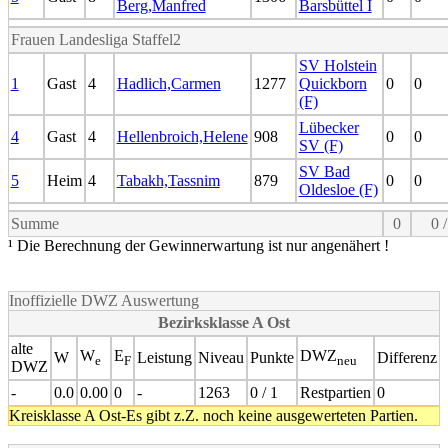
Berg,Manfred
Barsbüttel I
Frauen Landesliga Staffel2
SV Holstein
1
Gast
4
Hadlich,Carmen
1277
Quickborn
0
0
(F)
Lübecker
4
Gast
4
Hellenbroich,Helene
908
0
0
SV (F)
SV Bad
5
Heim
4
Tabakh,Tassnim
879
0
0
Oldesloe (F)
Summe
0
0 /
¹ Die Berechnung der Gewinnerwartung ist nur angenähert !
Inoffizielle DWZ Auswertung
Bezirksklasse A Ost
alte
W
E
DWZ
W
Leistung
Niveau
Punkte
Differenz
e
F
neu
DWZ
-
0.0
0.00
0
-
1263
0 / 1
Restpartien
0
Kreisklasse A Ost-Es gibt z.Z. noch keine ausgewerteten Partien.