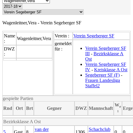
Wagenleitner,Vera - Verein Segeberger SF
Name
Verein :
Verein Segeberger SF
Wagenleitner,Vera
:
gemeldet
Verein Segeberger SF
DWZ
für :
III
-
Bezirksklasse A
:
Ost
Verein Segeberger SF
IV
-
Kreisklasse A Ost
Segeberger SF (F)
-
Frauen Landesliga
Staffel2
gespielte Partien
W
e
Rnd
Ort
Brt
Gegner
DWZ
Mannschaft
Erge
¹
Bezirksklasse A Ost
van der
Schachclub
5
Gast
8
1306
0
0