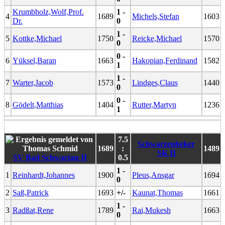
Krumbholz,Wolf,Prof.
1 -
4
1689
Michels,Stefan
1603
Dr.
0
1 -
5
Kottke,Michael
1750
Reicke,Michael
1570
0
0 -
6
Yüksel,Baran
1663
Hakopian,Ferdinand
1582
1
1 -
7
Warter,Jacob
1573
Lindges,Claus
1440
0
0 -
8
Gödelt,Matthias
1404
Rutter,Martyn
1236
1
7.5
Schwarzenbeker
1689
:
1489
SK II
SV Bad Schwartau II
0.5
1 -
1
Reinhardt,Johannes
1900
Pleus,Ansgar
1694
0
2
Saß,Patrick
1693
+/-
Kaunat,Thomas
1661
1 -
3
Radßat,Rene
1789
Rai,Mukesh
1663
0