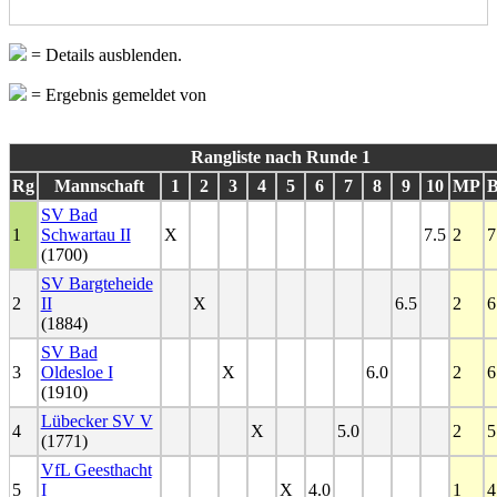
= Details ausblenden.
= Ergebnis gemeldet von
Rangliste nach Runde 1
Rg
Mannschaft
1
2
3
4
5
6
7
8
9
10
MP
SV Bad
1
Schwartau II
X
7.5
2
7
(1700)
SV Bargteheide
2
II
X
6.5
2
6
(1884)
SV Bad
3
Oldesloe I
X
6.0
2
6
(1910)
Lübecker SV V
4
X
5.0
2
5
(1771)
VfL Geesthacht
5
I
X
4.0
1
4