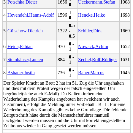
3
Potschka,Dieter
1656
Ueckermann,Stefan
1908
0
1 -
4
Hevendehl,Hanns-Adolf
1596
Hencke,Heiko
1698
0
0.5
5
Gütschow,Dietrich
1322
-
Schiller,Dirk
1669
0.5
0 -
6
Heida,Fabian
970
Nowack,Achim
1652
1
0 -
7
Steinhäuser,Lucien
884
Zechel,Rolf-Rüdiger
1631
1
0 -
8
Ashauer,Justin
736
Bauer,Marcus
1645
1
Der Spieler Kracht an Brett 2 hat im 51. Zug die Uhr angehalten
und dies mit dem Protest wegen der falsch eingestellten Uhr
begründet(siehe auch E-Mail). Da Kaltenkirchen eine
Wiederholung des Kampfes angeboten hat (welchem wir auch
zustimmen), erfolgt die Meldung unter Vorbehalt - BTL: Für eine
Wiederholung des Kampfes gibt es keine Grundlage. Die fehlende
Zeitgutschrift hätte durch die Mannschaftsführer manuell
nachgeholt werden müssen und die Uhr mit korrekt eingestelltem
Zeitbonus wieder in Gang gesetzt werden müssen.