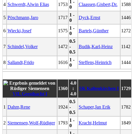
1 -
4
Schwerdt,Alwin Elias
1753
Claassen,Gisbert,Dr.
1588
0
1 -
5
Pöschmann,Jaro
1717
Dyck,Ernst
1446
0
1 -
6
Wiecki,Josef
1575
Bartels,Günther
1272
0
0.5
7
Schindel,Volker
1472
-
Budik,Karl-Heinz
1142
0.5
1 -
8
Sallandt,Frido
1616
Steffens,Heinrich
1444
0
4.0
1360
:
SK Kaltenkirchen I
1729
VfL Geesthacht I
4.0
0.5
1
Dahm,Rene
1924
-
Schaper,Jan Erik
1782
0.5
1 -
2
Siemensen,Wolf-Rüdiger
1793
Kracht,Helmut
1849
0
1 -