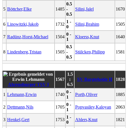
0.5
5
Böttcher,Elke
1485
-
Silini,Jalel
1670
0.5
1 -
6
Linowitzki,Jakob
1732
Silini,Brahim
1505
0
0 -
7
Radünz,Horst-Michael
1504
Kloerss,Knut
1640
1
0.5
8
Lindenberg,Tristan
1505
-
Stülcken,Philipp
1581
0.5
1.5
1567
:
SV Bargteheide II
1828
Ahrensburger TSV I
6.5
0 -
1
Lehmann,Erwin
1740
Porth,Oliver
1885
1
0 -
2
Dettmann,Nils
1705
Popvasilev,Kaloyan
2063
1
1 -
3
Henkel,Gert
1753
Ahlers,Knut
1821
0