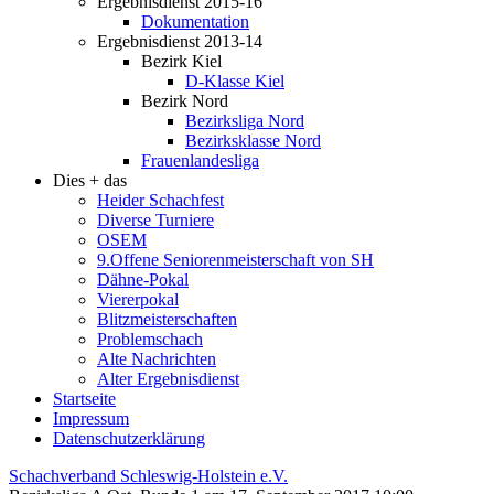
Ergebnisdienst 2015-16
Dokumentation
Ergebnisdienst 2013-14
Bezirk Kiel
D-Klasse Kiel
Bezirk Nord
Bezirksliga Nord
Bezirksklasse Nord
Frauenlandesliga
Dies + das
Heider Schachfest
Diverse Turniere
OSEM
9.Offene Seniorenmeisterschaft von SH
Dähne-Pokal
Viererpokal
Blitzmeisterschaften
Problemschach
Alte Nachrichten
Alter Ergebnisdienst
Startseite
Impressum
Datenschutzerklärung
Schachverband Schleswig-Holstein e.V.