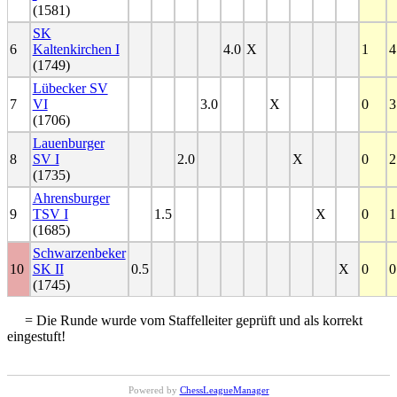
(1581)
SK
6
Kaltenkirchen I
4.0
X
1
4
(1749)
Lübecker SV
7
VI
3.0
X
0
3
(1706)
Lauenburger
8
SV I
2.0
X
0
2
(1735)
Ahrensburger
9
TSV I
1.5
X
0
1
(1685)
Schwarzenbeker
10
SK II
0.5
X
0
0
(1745)
= Die Runde wurde vom Staffelleiter geprüft und als korrekt
eingestuft!
Powered by
ChessLeagueManager