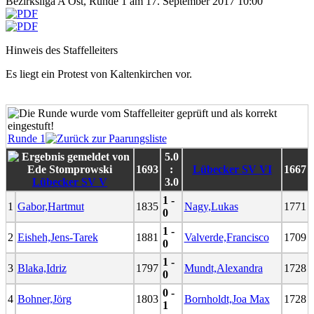
Bezirksliga A Ost, Runde 1 am 17. September 2017 10:00
Hinweis des Staffelleiters
Es liegt ein Protest von Kaltenkirchen vor.
Runde 1
5.0
1693
:
Lübecker SV VI
1667
Lübecker SV V
3.0
1 -
1
Gabor,Hartmut
1835
Nagy,Lukas
1771
0
1 -
2
Eisheh,Jens-Tarek
1881
Valverde,Francisco
1709
0
1 -
3
Blaka,Idriz
1797
Mundt,Alexandra
1728
0
0 -
4
Bohner,Jörg
1803
Bornholdt,Joa Max
1728
1