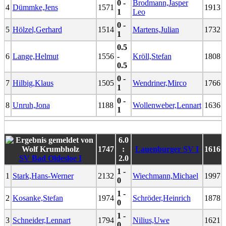
0 -
Brodmann,Jasper
4
Dümmke,Jens
1571
1913
1
Leo
0 -
5
Hölzel,Gerhard
1514
Martens,Julian
1732
1
0.5
6
Lange,Helmut
1556
-
Kröll,Stefan
1808
0.5
0 -
7
Hilbig,Klaus
1505
Wendriner,Mirco
1766
1
0 -
8
Unruh,Jona
1188
Wollenweber,Lennart
1636
1
6.0
1747
:
Lauenburger SV I
1616
SV Bad Oldesloe I
2.0
1 -
1
Stark,Hans-Werner
2132
Wiechmann,Michael
1997
0
1 -
2
Kosanke,Stefan
1974
Schröder,Heinrich
1878
0
1 -
3
Schneider,Lennart
1794
Nilius,Uwe
1621
0