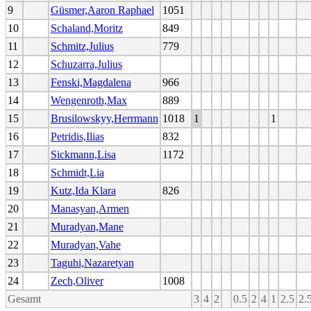
9
Güsmer,Aaron Raphael
1051
10
Schaland,Moritz
849
11
Schmitz,Julius
779
12
Schuzarra,Julius
13
Fenski,Magdalena
966
14
Wengenroth,Max
889
15
Brusilowskyy,Herrmann
1018
1
1
16
Petridis,Ilias
832
17
Sickmann,Lisa
1172
18
Schmidt,Lia
19
Kutz,Ida Klara
826
20
Manasyan,Armen
21
Muradyan,Mane
22
Muradyan,Vahe
23
Taguhi,Nazaretyan
24
Zech,Oliver
1008
Gesamt
3
4
2
0.5
2
4
1
2.5
2.