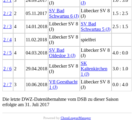
2 / 1
3
24.09.2017
1.0 : 3.0
(J)
(J)
SV Bad
Lübecker SV 8
2 / 2
2
05.11.2017
1.5 : 2.5
Schwartau 6 (J)
(J)
Lübecker SV 8
SV Bad
2 / 3
4
14.01.2018
2.5 : 1.5
(J)
Schwartau 5 (J)
Lübecker SV 8
2 / 4
1
11.02.2018
spielfrei
(J)
SV Bad
Lübecker SV 8
2 / 5
4
04.03.2018
4.0 : 0.0
Oldesloe 3 (J)
(J)
SK
Lübecker SV 8
2 / 6
2
29.04.2018
Kaltenkirchen
3.0 : 1.0
(J)
1 (J)
Vfl Geesthacht
Lübecker SV 8
2 / 7
3
10.06.2018
0.0 : 4.0
1 (J)
(J)
Die letzte DWZ-Datenübernahme vom DSB zu dieser Saison
erfolgte am 31. Juli 2017
Powered by
ChessLeagueManager