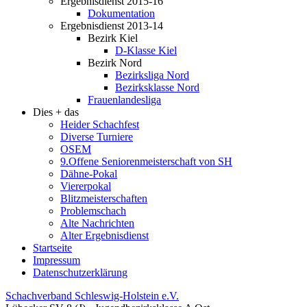
Ergebnisdienst 2015-16
Dokumentation
Ergebnisdienst 2013-14
Bezirk Kiel
D-Klasse Kiel
Bezirk Nord
Bezirksliga Nord
Bezirksklasse Nord
Frauenlandesliga
Dies + das
Heider Schachfest
Diverse Turniere
OSEM
9.Offene Seniorenmeisterschaft von SH
Dähne-Pokal
Viererpokal
Blitzmeisterschaften
Problemschach
Alte Nachrichten
Alter Ergebnisdienst
Startseite
Impressum
Datenschutzerklärung
Schachverband Schleswig-Holstein e.V.