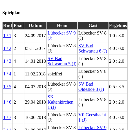
Spielplan
Rnd
Paar
Datum
Heim
Gast
Ergebnis
Lübecker SV 9
Lübecker SV 8
1 / 1
3
24.09.2017
1.0 : 3.0
(J)
(J)
Lübecker SV 8
SV Bad
1 / 2
2
05.11.2017
4.0 : 0.0
(J)
Schwartau 6 (J)
SV Bad
Lübecker SV 8
1 / 3
4
14.01.2018
2.0 : 2.0
Schwartau 5 (J)
(J)
Lübecker SV 8
1 / 4
1
11.02.2018
spielfrei
(J)
Lübecker SV 8
SV Bad
1 / 5
4
04.03.2018
0.5 : 3.5
(J)
Oldesloe 3 (J)
SK
Lübecker SV 8
1 / 6
2
29.04.2018
Kaltenkirchen
2.0 : 2.0
(J)
1 (J)
Lübecker SV 8
Vfl Geesthacht
1 / 7
3
10.06.2018
4.0 : 0.0
(J)
1 (J)
Lübecker SV 8
Lübecker SV 9