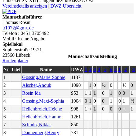
Lübecker SV 8 (J) - Jugendbezirksklasse A Ost
Vereinsdetails anzeigen
|
DWZ Übersicht
Mannschaftsführer
Thomas Rosin
tr1972@gmx.de
Telefon : 0451-3705492
Mobil : Keine Angabe
Spiellokal
Sophienstraße 19-21
23560 Lübeck
Mannschaftsaufstellung
Routenplaner
Nr
Titel
Name
DWZ
1
2
3
4
5
6
7
1
2
3
1
Gossing,Marie-Sophie
1137
2
Alscher,Anouk
1090
1
0
½
0
½
0
3
Rosin,Ida
953
1
1
1
0
1
0
0
1
4
Gossing,Maxi-Sophia
1004
0
1
0
0
1
0
1
½
5
Hellenbroich,Helene
908
1
+
1
0
0
0
+
1
6
Hellenbroich,Hanno
1261
7
Schmitz,Niklas
850
8
Dannenberg,Henry
781