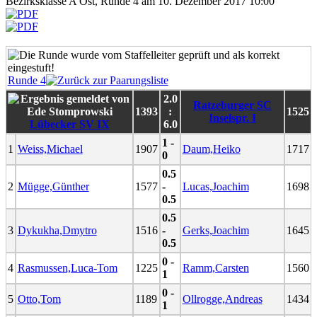
Bezirksklasse A Ost, Runde 4 am 10. Dezember 2017 10:00
Runde 4
2.0
Ratzeburger SC
1393
:
1525
Inselspr. I
Lübecker SV IX
6.0
1 -
1
Weiss,Michael
1907
Daum,Heiko
1717
0
0.5
2
Mügge,Günther
1577
-
Lucas,Joachim
1698
0.5
0.5
3
Dykukha,Dmytro
1516
-
Gerks,Joachim
1645
0.5
0 -
4
Rasmussen,Luca-Tom
1225
Ramm,Carsten
1560
1
0 -
5
Otto,Tom
1189
Ollrogge,Andreas
1434
1