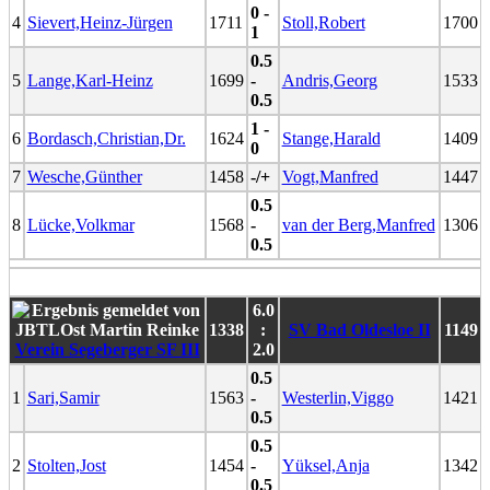
0 -
4
Sievert,Heinz-Jürgen
1711
Stoll,Robert
1700
1
0.5
5
Lange,Karl-Heinz
1699
-
Andris,Georg
1533
0.5
1 -
6
Bordasch,Christian,Dr.
1624
Stange,Harald
1409
0
7
Wesche,Günther
1458
-/+
Vogt,Manfred
1447
0.5
8
Lücke,Volkmar
1568
-
van der Berg,Manfred
1306
0.5
6.0
1338
:
SV Bad Oldesloe II
1149
Verein Segeberger SF III
2.0
0.5
1
Sari,Samir
1563
-
Westerlin,Viggo
1421
0.5
0.5
2
Stolten,Jost
1454
-
Yüksel,Anja
1342
0.5