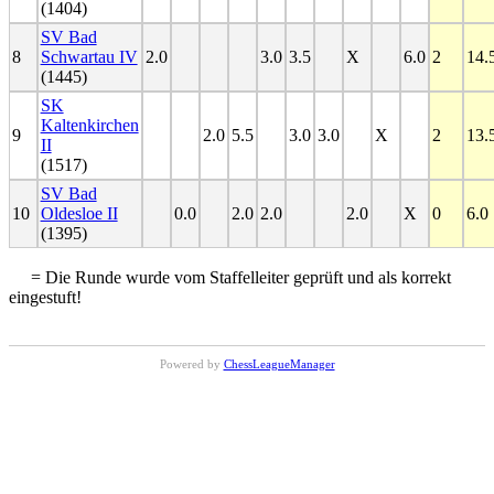
(1404)
SV Bad
8
Schwartau IV
2.0
3.0
3.5
X
6.0
2
14.
(1445)
SK
Kaltenkirchen
9
2.0
5.5
3.0
3.0
X
2
13.
II
(1517)
SV Bad
10
Oldesloe II
0.0
2.0
2.0
2.0
X
0
6.0
(1395)
= Die Runde wurde vom Staffelleiter geprüft und als korrekt
eingestuft!
Powered by
ChessLeagueManager