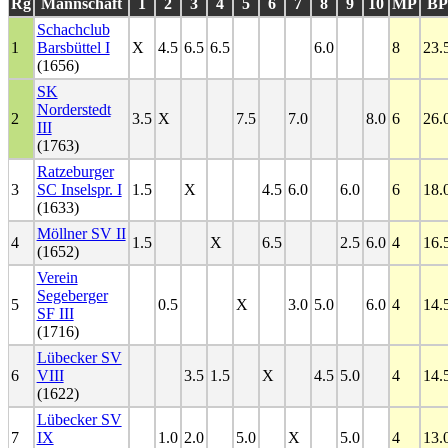
Rg
Mannschaft
1
2
3
4
5
6
7
8
9
10
MP
BP
Schachclub
1
Barsbüttel I
X
4.5
6.5
6.5
6.0
8
23.
(1656)
SK
Norderstedt
2
3.5
X
7.5
7.0
8.0
6
26.
III
(1763)
Ratzeburger
3
SC Inselspr. I
1.5
X
4.5
6.0
6.0
6
18.
(1633)
Möllner SV II
4
1.5
X
6.5
2.5
6.0
4
16.
(1652)
Verein
Segeberger
5
0.5
X
3.0
5.0
6.0
4
14.
SF III
(1716)
Lübecker SV
6
VIII
3.5
1.5
X
4.5
5.0
4
14.
(1622)
Lübecker SV
7
IX
1.0
2.0
5.0
X
5.0
4
13.