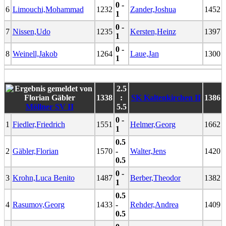
0 -
6
Limouchi,Mohammad
1232
Zander,Joshua
1452
1
0 -
7
Nissen,Udo
1235
Kersten,Heinz
1397
1
0 -
8
Weinell,Jakob
1264
Laue,Jan
1300
1
2.5
1338
:
SK Kaltenkirchen II
1386
Möllner SV II
5.5
0 -
1
Fiedler,Friedrich
1551
Helmer,Georg
1662
1
0.5
2
Gäbler,Florian
1570
-
Walter,Jens
1420
0.5
0 -
3
Krohn,Luca Benito
1487
Berber,Theodor
1382
1
0.5
4
Rasumov,Georg
1433
-
Rehder,Andrea
1409
0.5