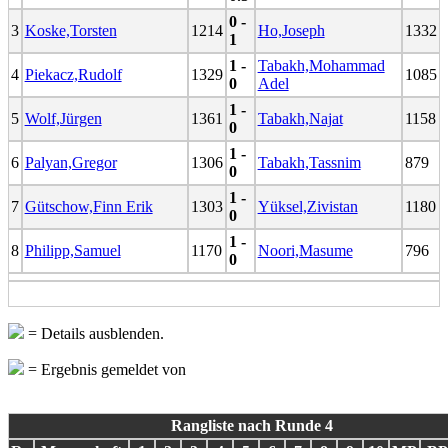
0 -
3
Koske,Torsten
1214
Ho,Joseph
1332
1
1 -
Tabakh,Mohammad
4
Piekacz,Rudolf
1329
1085
0
Adel
1 -
5
Wolf,Jürgen
1361
Tabakh,Najat
1158
0
1 -
6
Palyan,Gregor
1306
Tabakh,Tassnim
879
0
1 -
7
Gütschow,Finn Erik
1303
Yüksel,Zivistan
1180
0
1 -
8
Philipp,Samuel
1170
Noori,Masume
796
0
= Details ausblenden.
= Ergebnis gemeldet von
Rangliste nach Runde 4