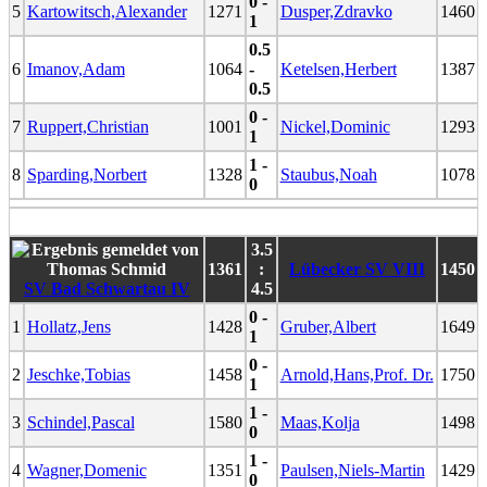
0 -
5
Kartowitsch,Alexander
1271
Dusper,Zdravko
1460
1
0.5
6
Imanov,Adam
1064
-
Ketelsen,Herbert
1387
0.5
0 -
7
Ruppert,Christian
1001
Nickel,Dominic
1293
1
1 -
8
Sparding,Norbert
1328
Staubus,Noah
1078
0
3.5
1361
:
Lübecker SV VIII
1450
SV Bad Schwartau IV
4.5
0 -
1
Hollatz,Jens
1428
Gruber,Albert
1649
1
0 -
2
Jeschke,Tobias
1458
Arnold,Hans,Prof. Dr.
1750
1
1 -
3
Schindel,Pascal
1580
Maas,Kolja
1498
0
1 -
4
Wagner,Domenic
1351
Paulsen,Niels-Martin
1429
0