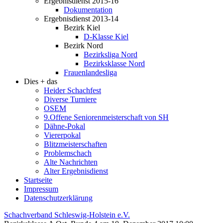
Ergebnisdienst 2015-16
Dokumentation
Ergebnisdienst 2013-14
Bezirk Kiel
D-Klasse Kiel
Bezirk Nord
Bezirksliga Nord
Bezirksklasse Nord
Frauenlandesliga
Dies + das
Heider Schachfest
Diverse Turniere
OSEM
9.Offene Seniorenmeisterschaft von SH
Dähne-Pokal
Viererpokal
Blitzmeisterschaften
Problemschach
Alte Nachrichten
Alter Ergebnisdienst
Startseite
Impressum
Datenschutzerklärung
Schachverband Schleswig-Holstein e.V.