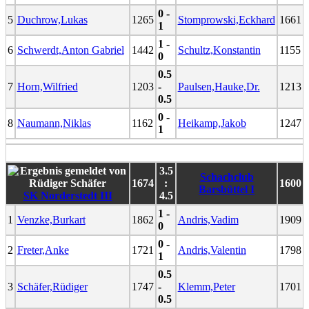
0 -
5
Duchrow,Lukas
1265
Stomprowski,Eckhard
1661
1
1 -
6
Schwerdt,Anton Gabriel
1442
Schultz,Konstantin
1155
0
0.5
7
Horn,Wilfried
1203
-
Paulsen,Hauke,Dr.
1213
0.5
0 -
8
Naumann,Niklas
1162
Heikamp,Jakob
1247
1
3.5
Schachclub
1674
:
1600
Barsbüttel I
SK Norderstedt III
4.5
1 -
1
Venzke,Burkart
1862
Andris,Vadim
1909
0
0 -
2
Freter,Anke
1721
Andris,Valentin
1798
1
0.5
3
Schäfer,Rüdiger
1747
-
Klemm,Peter
1701
0.5