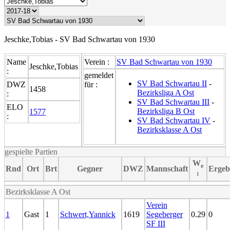
Jeschke,Tobias - SV Bad Schwartau von 1930
Name
Verein :
SV Bad Schwartau von 1930
Jeschke,Tobias
:
gemeldet
SV Bad Schwartau II
-
DWZ
für :
1458
Bezirksliga A Ost
:
SV Bad Schwartau III
-
ELO
Bezirksliga B Ost
1577
:
SV Bad Schwartau IV
-
Bezirksklasse A Ost
gespielte Partien
W
e
Rnd
Ort
Brt
Gegner
DWZ
Mannschaft
Ergeb
¹
Bezirksklasse A Ost
Verein
1
Gast
1
Schwert,Yannick
1619
Segeberger
0.29
0
SF III