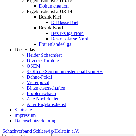
Ergebnisdienst 2015-16
Dokumentation
Ergebnisdienst 2013-14
Bezirk Kiel
D-Klasse Kiel
Bezirk Nord
Bezirksliga Nord
Bezirksklasse Nord
Frauenlandesliga
Dies + das
Heider Schachfest
Diverse Turniere
OSEM
9.Offene Seniorenmeisterschaft von SH
Dähne-Pokal
Viererpokal
Blitzmeisterschaften
Problemschach
Alte Nachrichten
Alter Ergebnisdienst
Startseite
Impressum
Datenschutzerklärung
Schachverband Schleswig-Holstein e.V.