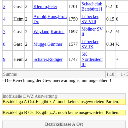
Schachclub
3
Gast
2
Klemm,Peter
1701
0.2
0
Barsbüttel I
Arnold,Hans,Prof.
Lübecker
4
Heim
2
1750
0.15
0
Dr.
SV VIII
Möllner SV
7
Gast
2
Weyland,Karsten
1697
0.2
½
II
Lübecker
8
Gast
2
Mügge,Günther
1577
0.34
½
SV IX
SK
9
Heim
2
Schäfer,Rüdiger
1747
Norderstedt
-
+
III
Summe
1.18
1 / 
¹ Die Berechnung der Gewinnerwartung ist nur angenähert !
Inoffizielle DWZ Auswertung
Bezirksliga A Ost-Es gibt z.Z. noch keine ausgewerteten Partien.
Bezirksliga B Ost-Es gibt z.Z. noch keine ausgewerteten Partien.
Bezirksklasse A Ost