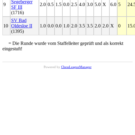
Segeberger
9
2.0
0.5
1.5
0.0
2.5
4.0
3.0
5.0
X
6.0
5
24.
SF III
(1716)
SV Bad
10
Oldesloe II
1.0
0.0
0.0
1.0
2.0
3.5
3.5
2.0
2.0
X
0
15.
(1395)
= Die Runde wurde vom Staffelleiter geprüft und als korrekt
eingestuft!
Powered by
ChessLeagueManager