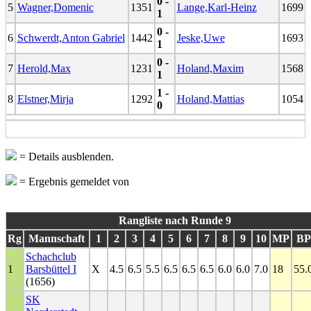
0 -
5
Wagner,Domenic
1351
Lange,Karl-Heinz
1699
1
0 -
6
Schwerdt,Anton Gabriel
1442
Jeske,Uwe
1693
1
0 -
7
Herold,Max
1231
Holand,Maxim
1568
1
1 -
8
Elstner,Mirja
1292
Holand,Mattias
1054
0
= Details ausblenden.
= Ergebnis gemeldet von
Rangliste nach Runde 9
Rg
Mannschaft
1
2
3
4
5
6
7
8
9
10
MP
BP
Schachclub
1
Barsbüttel I
X
4.5
6.5
5.5
6.5
6.5
6.5
6.0
6.0
7.0
18
55.
(1656)
SK