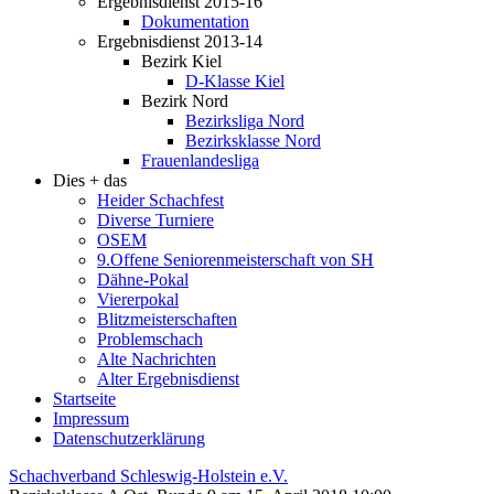
Ergebnisdienst 2015-16
Dokumentation
Ergebnisdienst 2013-14
Bezirk Kiel
D-Klasse Kiel
Bezirk Nord
Bezirksliga Nord
Bezirksklasse Nord
Frauenlandesliga
Dies + das
Heider Schachfest
Diverse Turniere
OSEM
9.Offene Seniorenmeisterschaft von SH
Dähne-Pokal
Viererpokal
Blitzmeisterschaften
Problemschach
Alte Nachrichten
Alter Ergebnisdienst
Startseite
Impressum
Datenschutzerklärung
Schachverband Schleswig-Holstein e.V.