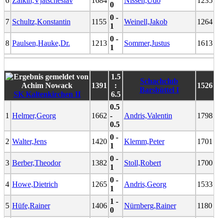
6
Zaikin,Vjatscheslav
1684
Nissen,Udo
1235
0
0 -
7
Schultz,Konstantin
1155
Weinell,Jakob
1264
1
0 -
8
Paulsen,Hauke,Dr.
1213
Sommer,Justus
1613
1
1.5
Schachclub
1391
:
1526
Barsbüttel I
SK Kaltenkirchen II
6.5
0.5
1
Helmer,Georg
1662
-
Andris,Valentin
1798
0.5
0 -
2
Walter,Jens
1420
Klemm,Peter
1701
1
0 -
3
Berber,Theodor
1382
Stoll,Robert
1700
1
0 -
4
Howe,Dietrich
1265
Andris,Georg
1533
1
1 -
5
Hüfe,Rainer
1406
Nürnberg,Rainer
1180
0