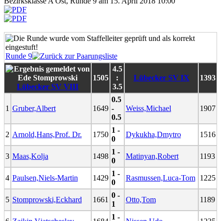
Bezirksklasse A Ost, Runde 9 am 15. April 2018 10:00
Runde 9
4.5
1505
:
Lübecker SV IX
1393
Lübecker SV VIII
3.5
0.5
1
Gruber,Albert
1649
-
Weiss,Michael
1907
0.5
1 -
2
Arnold,Hans,Prof. Dr.
1750
Dykukha,Dmytro
1516
0
1 -
3
Maas,Kolja
1498
Matinyan,Robert
1193
0
1 -
4
Paulsen,Niels-Martin
1429
Rasmussen,Luca-Tom
1225
0
0 -
5
Stomprowski,Eckhard
1661
Otto,Tom
1189
1
1 -