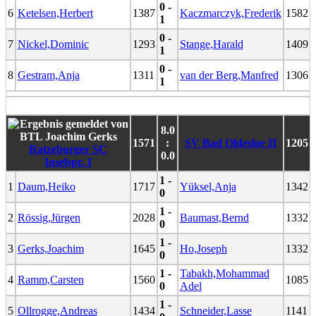
0 -
6
Ketelsen,Herbert
1387
Kaczmarczyk,Frederik
1582
1
0 -
7
Nickel,Dominic
1293
Stange,Harald
1409
1
0 -
8
Gestram,Anja
1311
van der Berg,Manfred
1306
1
8.0
1571
:
SV Bad Oldesloe II
1205
Ratzeburger SC
0.0
Inselspr. I
1 -
1
Daum,Heiko
1717
Yüksel,Anja
1342
0
1 -
2
Rössig,Jürgen
2028
Baumast,Bernd
1332
0
1 -
3
Gerks,Joachim
1645
Ho,Joseph
1332
0
1 -
Tabakh,Mohammad
4
Ramm,Carsten
1560
1085
0
Adel
1 -
5
Ollrogge,Andreas
1434
Schneider,Lasse
1141