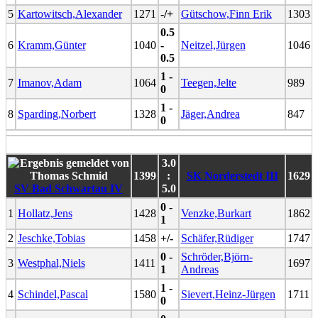
5
Kartowitsch,Alexander
1271
-/+
Gütschow,Finn Erik
1303
0.5
6
Kramm,Günter
1040
-
Neitzel,Jürgen
1046
0.5
1 -
7
Imanov,Adam
1064
Teegen,Jelte
989
0
1 -
8
Sparding,Norbert
1328
Jäger,Andrea
847
0
3.0
1399
:
SK Norderstedt III
1629
SV Bad Schwartau IV
5.0
0 -
1
Hollatz,Jens
1428
Venzke,Burkart
1862
1
2
Jeschke,Tobias
1458
+/-
Schäfer,Rüdiger
1747
0 -
Schröder,Björn-
3
Westphal,Niels
1411
1697
1
Andreas
1 -
4
Schindel,Pascal
1580
Sievert,Heinz-Jürgen
1711
0