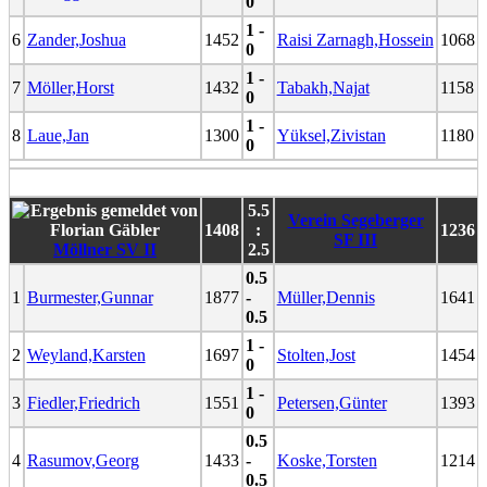
0
1 -
6
Zander,Joshua
1452
Raisi Zarnagh,Hossein
1068
0
1 -
7
Möller,Horst
1432
Tabakh,Najat
1158
0
1 -
8
Laue,Jan
1300
Yüksel,Zivistan
1180
0
5.5
Verein Segeberger
1408
:
1236
SF III
Möllner SV II
2.5
0.5
1
Burmester,Gunnar
1877
-
Müller,Dennis
1641
0.5
1 -
2
Weyland,Karsten
1697
Stolten,Jost
1454
0
1 -
3
Fiedler,Friedrich
1551
Petersen,Günter
1393
0
0.5
4
Rasumov,Georg
1433
-
Koske,Torsten
1214
0.5