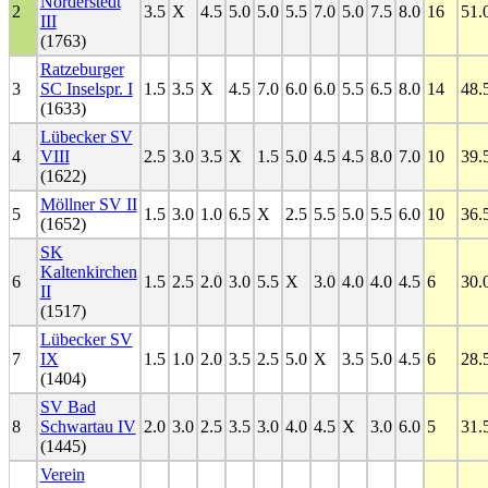
Norderstedt
2
3.5
X
4.5
5.0
5.0
5.5
7.0
5.0
7.5
8.0
16
51.
III
(1763)
Ratzeburger
3
SC Inselspr. I
1.5
3.5
X
4.5
7.0
6.0
6.0
5.5
6.5
8.0
14
48.
(1633)
Lübecker SV
4
VIII
2.5
3.0
3.5
X
1.5
5.0
4.5
4.5
8.0
7.0
10
39.
(1622)
Möllner SV II
5
1.5
3.0
1.0
6.5
X
2.5
5.5
5.0
5.5
6.0
10
36.
(1652)
SK
Kaltenkirchen
6
1.5
2.5
2.0
3.0
5.5
X
3.0
4.0
4.0
4.5
6
30.
II
(1517)
Lübecker SV
7
IX
1.5
1.0
2.0
3.5
2.5
5.0
X
3.5
5.0
4.5
6
28.
(1404)
SV Bad
8
Schwartau IV
2.0
3.0
2.5
3.5
3.0
4.0
4.5
X
3.0
6.0
5
31.
(1445)
Verein