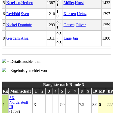
0 -
5
Ketelsen,Herbert
1387
Möller,Horst
1432
1
1 -
6
Reddöhl,Sven
1210
Kersten,Heinz
1397
0
0 -
7
Nickel,Dominic
1293
Gätsch,Oliver
1259
1
0.5
8
Gestram,Anja
1311
-
Laue,Jan
1300
0.5
= Details ausblenden.
= Ergebnis gemeldet von
Rangliste nach Runde 3
Rg
Mannschaft
1
2
3
4
5
6
7
8
9
10
MP
BP
SK
Norderstedt
1
X
7.0
7.5
8.0
6
22.
III
(1763)