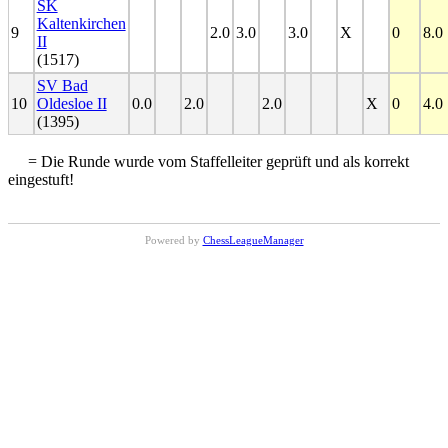
SK
Kaltenkirchen
9
2.0
3.0
3.0
X
0
8.0
II
(1517)
SV Bad
10
Oldesloe II
0.0
2.0
2.0
X
0
4.0
(1395)
= Die Runde wurde vom Staffelleiter geprüft und als korrekt
eingestuft!
Powered by
ChessLeagueManager