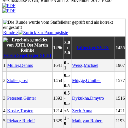
Bezirksklasse A Ost, Runde 3 am 12. November 2017 10:00
Runde 3
3.0
1296
:
Lübecker SV IX
1455
5.0
Verein Segeberger SF III
0 -
1
Müller,Dennis
1641
Weiss,Michael
1907
1
0.5
2
Stolten,Jost
1454
-
Mügge,Günther
1577
0.5
0.5
3
Petersen,Günter
1393
-
Dykukha,Dmytro
1516
0.5
4
Koske,Torsten
1214
+/-
Zech,Anna
1421
1 -
5
Piekacz,Rudolf
1329
Matinyan,Robert
1193
0