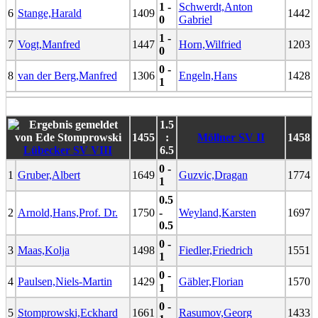
1 -
Schwerdt,Anton
6
Stange,Harald
1409
1442
0
Gabriel
1 -
7
Vogt,Manfred
1447
Horn,Wilfried
1203
0
0 -
8
van der Berg,Manfred
1306
Engeln,Hans
1428
1
1.5
1455
:
Möllner SV II
1458
Lübecker SV VIII
6.5
0 -
1
Gruber,Albert
1649
Guzvic,Dragan
1774
1
0.5
2
Arnold,Hans,Prof. Dr.
1750
-
Weyland,Karsten
1697
0.5
0 -
3
Maas,Kolja
1498
Fiedler,Friedrich
1551
1
0 -
4
Paulsen,Niels-Martin
1429
Gäbler,Florian
1570
1
0 -
5
Stomprowski,Eckhard
1661
Rasumov,Georg
1433