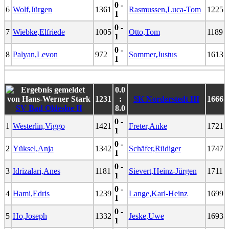
0 -
6
Wolf,Jürgen
1361
Rasmussen,Luca-Tom
1225
1
0 -
7
Wiebke,Elfriede
1005
Otto,Tom
1189
1
0 -
8
Palyan,Levon
972
Sommer,Justus
1613
1
0.0
1231
:
SK Norderstedt III
1666
SV Bad Oldesloe II
8.0
0 -
1
Westerlin,Viggo
1421
Freter,Anke
1721
1
0 -
2
Yüksel,Anja
1342
Schäfer,Rüdiger
1747
1
0 -
3
Idrizalari,Anes
1181
Sievert,Heinz-Jürgen
1711
1
0 -
4
Hami,Edris
1239
Lange,Karl-Heinz
1699
1
0 -
5
Ho,Joseph
1332
Jeske,Uwe
1693
1