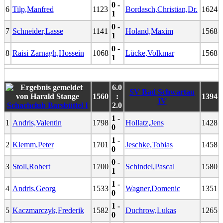
0 -
6
Tilp,Manfred
1123
Bordasch,Christian,Dr.
1624
1
0 -
7
Schneider,Lasse
1141
Holand,Maxim
1568
1
0 -
8
Raisi Zarnagh,Hossein
1068
Lücke,Volkmar
1568
1
6.0
SV Bad Schwartau
1560
:
1394
IV
Schachclub Barsbüttel I
2.0
1 -
1
Andris,Valentin
1798
Hollatz,Jens
1428
0
1 -
2
Klemm,Peter
1701
Jeschke,Tobias
1458
0
0 -
3
Stoll,Robert
1700
Schindel,Pascal
1580
1
1 -
4
Andris,Georg
1533
Wagner,Domenic
1351
0
1 -
5
Kaczmarczyk,Frederik
1582
Duchrow,Lukas
1265
0