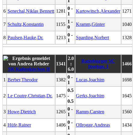
1
0 -
6
Senechal,Niklas Bennett
1281
Kartowitsch,Alexander
1271
1
1 -
7
Schultz,Konstantin
1155
Kramm,Günter
1040
0
0 -
8
Paulsen,Hauke,Dr.
1213
Sparding,Norbert
1328
1
2.0
Ratzeburger SC
1341
:
1466
Inselspr. I
SK Kaltenkirchen II
6.0
0 -
1
Berber,Theodor
1382
Lucas,Joachim
1698
1
0.5
2
Le Coutre,Christian,Dr.
1475
-
Gerks,Joachim
1645
0.5
0 -
3
Howe,Dietrich
1265
Ramm,Carsten
1560
1
0 -
4
Hüfe,Rainer
1406
Ollrogge,Andreas
1434
1