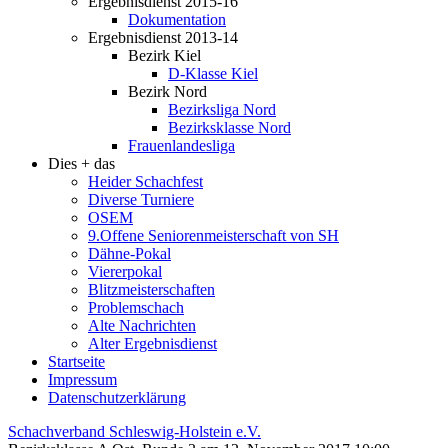
Ergebnisdienst 2015-16
Dokumentation
Ergebnisdienst 2013-14
Bezirk Kiel
D-Klasse Kiel
Bezirk Nord
Bezirksliga Nord
Bezirksklasse Nord
Frauenlandesliga
Dies + das
Heider Schachfest
Diverse Turniere
OSEM
9.Offene Seniorenmeisterschaft von SH
Dähne-Pokal
Viererpokal
Blitzmeisterschaften
Problemschach
Alte Nachrichten
Alter Ergebnisdienst
Startseite
Impressum
Datenschutzerklärung
Schachverband Schleswig-Holstein e.V.