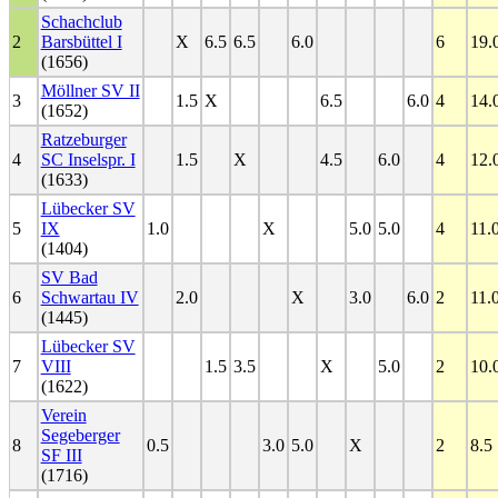
Schachclub
2
Barsbüttel I
X
6.5
6.5
6.0
6
19.
(1656)
Möllner SV II
3
1.5
X
6.5
6.0
4
14.
(1652)
Ratzeburger
4
SC Inselspr. I
1.5
X
4.5
6.0
4
12.
(1633)
Lübecker SV
5
IX
1.0
X
5.0
5.0
4
11.
(1404)
SV Bad
6
Schwartau IV
2.0
X
3.0
6.0
2
11.
(1445)
Lübecker SV
7
VIII
1.5
3.5
X
5.0
2
10.
(1622)
Verein
Segeberger
8
0.5
3.0
5.0
X
2
8.5
SF III
(1716)