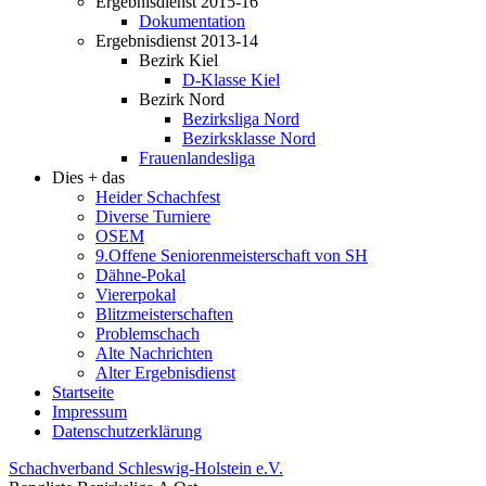
Ergebnisdienst 2015-16
Dokumentation
Ergebnisdienst 2013-14
Bezirk Kiel
D-Klasse Kiel
Bezirk Nord
Bezirksliga Nord
Bezirksklasse Nord
Frauenlandesliga
Dies + das
Heider Schachfest
Diverse Turniere
OSEM
9.Offene Seniorenmeisterschaft von SH
Dähne-Pokal
Viererpokal
Blitzmeisterschaften
Problemschach
Alte Nachrichten
Alter Ergebnisdienst
Startseite
Impressum
Datenschutzerklärung
Schachverband Schleswig-Holstein e.V.