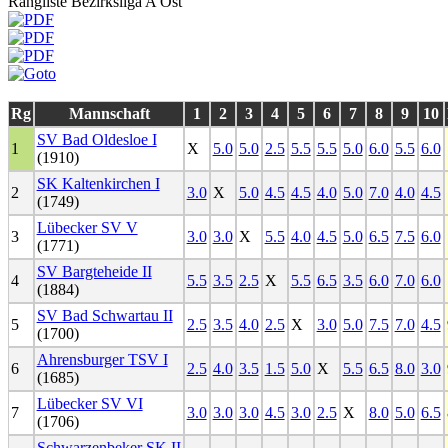
Rangliste Bezirksliga A Ost
Rg
Mannschaft
1
2
3
4
5
6
7
8
9
10
SV Bad Oldesloe I
1
X
5.0
5.0
2.5
5.5
5.5
5.0
6.0
5.5
6.0
(1910)
SK Kaltenkirchen I
2
3.0
X
5.0
4.5
4.5
4.0
5.0
7.0
4.0
4.5
(1749)
Lübecker SV V
3
3.0
3.0
X
5.5
4.0
4.5
5.0
6.5
7.5
6.0
(1771)
SV Bargteheide II
4
5.5
3.5
2.5
X
5.5
6.5
3.5
6.0
7.0
6.0
(1884)
SV Bad Schwartau II
5
2.5
3.5
4.0
2.5
X
3.0
5.0
7.5
7.0
4.5
(1700)
Ahrensburger TSV I
6
2.5
4.0
3.5
1.5
5.0
X
5.5
6.5
8.0
3.0
(1685)
Lübecker SV VI
7
3.0
3.0
3.0
4.5
3.0
2.5
X
8.0
5.0
6.5
(1706)
Schwarzenbeker SK II