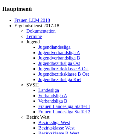
Hauptmenü
Frauen-LEM 2018
Ergebnisdienst 2017-18
Dokumentation
Termine
Jugend
Jugendlandesliga
Jugendverbandsliga A
Jugendverbandsliga B
Jugendbezirksliga Ost
Jugendbezirksklasse A Ost
Jugendbezirksklasse B Ost
Jugendbezirksliga Kiel
SVSH
Landesliga
Verbandsliga A
Verbandsliga B
Frauen Landesliga Staffel 1
Frauen Landesliga Staffel 2
Bezirk West
Bezirksliga West
Bezirksklasse West
Bezirksklasse B West