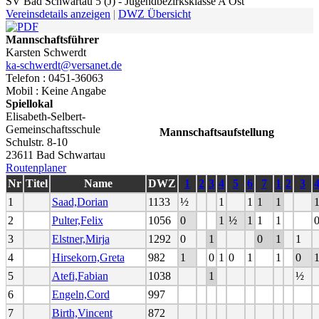
SV Bad Schwartau 5 (J) - Jugendbezirksklasse A Ost
Vereinsdetails anzeigen
|
DWZ Übersicht
Mannschaftsführer
Karsten Schwerdt
ka-schwerdt@versanet.de
Telefon : 0451-36063
Mobil : Keine Angabe
Spiellokal
Elisabeth-Selbert-
Gemeinschaftsschule
Mannschaftsaufstellung
Schulstr. 8-10
23611 Bad Schwartau
Routenplaner
Nr
Titel
Name
DWZ
1
2
3
4
5
6
7
1
2
3
1
Saad,Dorian
1133
½
1
1
1
1
2
Pulter,Felix
1056
0
1
½
1
1
1
3
Elstner,Mirja
1292
0
1
0
1
1
4
Hirsekorn,Greta
982
1
0
1
0
1
1
0
5
Atefi,Fabian
1038
1
½
6
Engeln,Cord
997
7
Birth,Vincent
872