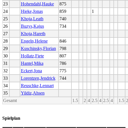
23
Hohendahl,Hauke
875
24
Hieke,Jonas
859
1
25
Khoja,Leath
740
26
Buzys,Kajus
734
27
Khoja,Hareth
28
Engeln,Helene
846
29
Kuschinsky,Florian
798
30
Hollatz,Fiete
807
31
Hantel,Mika
786
32
Eckert,Jona
775
33
Lorentzen,Jendrick
744
34
Reuschke,Lennart
35
Yildiz,Ahsen
Gesamt
1.5
2
4
2.5
4
2.5
4
1.5
Spielplan