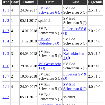
Rnd
Paar
Datum
Heim
Gast
Ergebnis
SV Bad
SV Bad
1 / 1
4
24.09.2017
2.5 : 1.5
Schwartau 6 (J)
Schwartau 5 (J)
SV Bad
1 / 2
1
05.11.2017
spielfrei
Schwartau 5 (J)
SV Bad
Lübecker SV 8
1 / 3
4
14.01.2018
2.0 : 2.0
Schwartau 5 (J)
(J)
SV Bad
SV Bad
1 / 4
2
11.02.2018
0.0 : 4.0
Oldesloe 3 (J)
Schwartau 5 (J)
SK
SV Bad
1 / 5
3
04.03.2018
Kaltenkirchen
2.5 : 1.5
Schwartau 5 (J)
1 (J)
Vfl Geesthacht
SV Bad
1 / 6
3
29.04.2018
0.0 : 4.0
1 (J)
Schwartau 5 (J)
SV Bad
Lübecker SV 9
1 / 7
2
10.06.2018
2.5 : 1.5
Schwartau 5 (J)
(J)
SV Bad
SV Bad
2 / 1
4
24.09.2017
4.0 : 0.0
Schwartau 5 (J)
Schwartau 6 (J)
SV Bad
2 / 2
1
05.11.2017
spielfrei
Schwartau 5 (J)