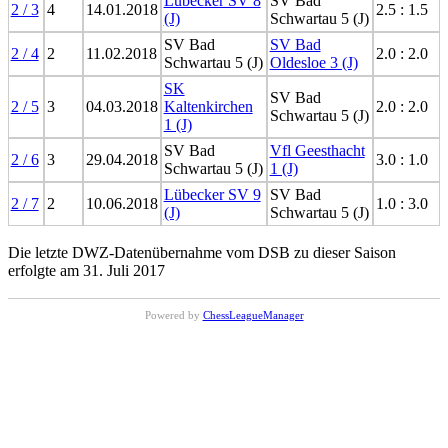
Lübecker SV 8
SV Bad
2 / 3
4
14.01.2018
2.5 : 1.5
(J)
Schwartau 5 (J)
SV Bad
SV Bad
2 / 4
2
11.02.2018
2.0 : 2.0
Schwartau 5 (J)
Oldesloe 3 (J)
SK
SV Bad
2 / 5
3
04.03.2018
Kaltenkirchen
2.0 : 2.0
Schwartau 5 (J)
1 (J)
SV Bad
Vfl Geesthacht
2 / 6
3
29.04.2018
3.0 : 1.0
Schwartau 5 (J)
1 (J)
Lübecker SV 9
SV Bad
2 / 7
2
10.06.2018
1.0 : 3.0
(J)
Schwartau 5 (J)
Die letzte DWZ-Datenübernahme vom DSB zu dieser Saison
erfolgte am 31. Juli 2017
Powered by
ChessLeagueManager