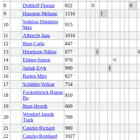
8
Dethloff,Florian
822
0
0
9
Haustein,Melanie
1216
1
Sotiriou,Dimitrios
10
915
Max
11
Albrecht,Jana
1016
12
Ihnst,Carla
847
13
Hirsekorn,Niklas
877
1
14
Elstner,Simon
976
½
15
Janiak,Eryk
990
1
16
Barten,Miro
827
17
Schättler,Velizar
754
Fockenbrock,Bjarne
18
810
Bo
19
Ihnst,Henrik
669
Wendorf,Jannik
20
709
Tjark
21
Canzler,Richard
980
22
Canzler,Reinhard
1027