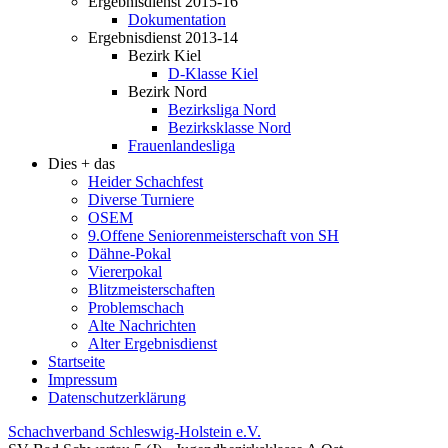
Ergebnisdienst 2015-16
Dokumentation
Ergebnisdienst 2013-14
Bezirk Kiel
D-Klasse Kiel
Bezirk Nord
Bezirksliga Nord
Bezirksklasse Nord
Frauenlandesliga
Dies + das
Heider Schachfest
Diverse Turniere
OSEM
9.Offene Seniorenmeisterschaft von SH
Dähne-Pokal
Viererpokal
Blitzmeisterschaften
Problemschach
Alte Nachrichten
Alter Ergebnisdienst
Startseite
Impressum
Datenschutzerklärung
Schachverband Schleswig-Holstein e.V.