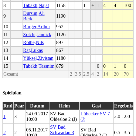
8
Tabakh,Najat
1158
1
1
+
1
4
4
100
Dursun,Ali
9
1190
Berk
10
Burger,Arthur
952
11
Zotchi,Jannick
1126
12
Rothe,Nils
897
13
Rat,Lukas
867
14
Yüksel,Zivistan
1180
15
Tabakh,Tassnim
879
0
0
1
0
Gesamt
2
3.5
2.5
4
2
14
20
70
Spielplan
Rnd
Paar
Datum
Heim
Gast
Ergebnis
24.09.2017
SV Bad
Lübecker SV 7
1
3
2.0 : 2.0
10:00
Oldesloe 2 (J)
(J)
SV Bad
05.11.2017
SV Bad
2
2
Schwartau 3
0.5 : 3.5
10:00
Oldesloe 2 (J)