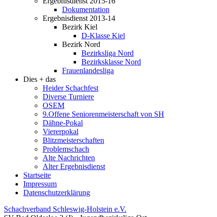
Ergebnisdienst 2015-16
Dokumentation
Ergebnisdienst 2013-14
Bezirk Kiel
D-Klasse Kiel
Bezirk Nord
Bezirksliga Nord
Bezirksklasse Nord
Frauenlandesliga
Dies + das
Heider Schachfest
Diverse Turniere
OSEM
9.Offene Seniorenmeisterschaft von SH
Dähne-Pokal
Viererpokal
Blitzmeisterschaften
Problemschach
Alte Nachrichten
Alter Ergebnisdienst
Startseite
Impressum
Datenschutzerklärung
Schachverband Schleswig-Holstein e.V.