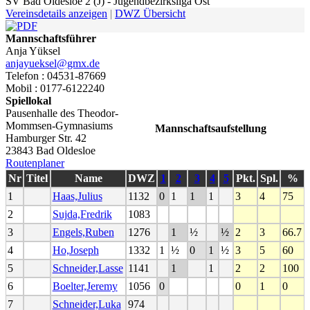
SV Bad Oldesloe 2 (J) - Jugendbezirksliga Ost
Vereinsdetails anzeigen
|
DWZ Übersicht
Mannschaftsführer
Anja Yüksel
anjayueksel@gmx.de
Telefon : 04531-87669
Mobil : 0177-6122240
Spiellokal
Pausenhalle des Theodor-
Mommsen-Gymnasiums
Mannschaftsaufstellung
Hamburger Str. 42
23843 Bad Oldesloe
Routenplaner
Nr
Titel
Name
DWZ
1
2
3
4
5
Pkt.
Spl.
%
1
Haas,Julius
1132
0
1
1
1
3
4
75
2
Sujda,Fredrik
1083
3
Engels,Ruben
1276
1
½
½
2
3
66.7
4
Ho,Joseph
1332
1
½
0
1
½
3
5
60
5
Schneider,Lasse
1141
1
1
2
2
100
6
Boelter,Jeremy
1056
0
0
1
0
7
Schneider,Luka
974