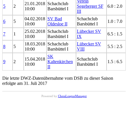
Verein
21.01.2018
Schachclub
5
2
Segeberger SF
6.0 : 2.0
10:00
Barsbüttel I
III
04.02.2018
SV Bad
Schachclub
6
5
1.0 : 7.0
10:00
Oldesloe II
Barsbüttel I
25.02.2018
Schachclub
Lübecker SV
7
1
6.5 : 1.5
10:00
Barsbüttel I
IX
18.03.2018
Schachclub
Lübecker SV
8
5
5.5 : 2.5
10:00
Barsbüttel I
VIII
SK
15.04.2018
Schachclub
9
2
Kaltenkirchen
1.5 : 6.5
10:00
Barsbüttel I
II
Die letzte DWZ-Datenübernahme vom DSB zu dieser Saison
erfolgte am 31. Juli 2017
Powered by
ChessLeagueManager