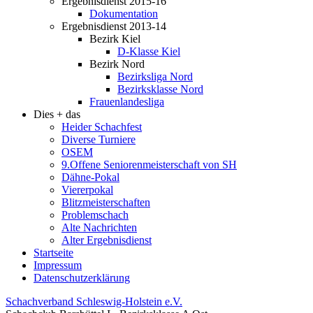
Ergebnisdienst 2015-16
Dokumentation
Ergebnisdienst 2013-14
Bezirk Kiel
D-Klasse Kiel
Bezirk Nord
Bezirksliga Nord
Bezirksklasse Nord
Frauenlandesliga
Dies + das
Heider Schachfest
Diverse Turniere
OSEM
9.Offene Seniorenmeisterschaft von SH
Dähne-Pokal
Viererpokal
Blitzmeisterschaften
Problemschach
Alte Nachrichten
Alter Ergebnisdienst
Startseite
Impressum
Datenschutzerklärung
Schachverband Schleswig-Holstein e.V.