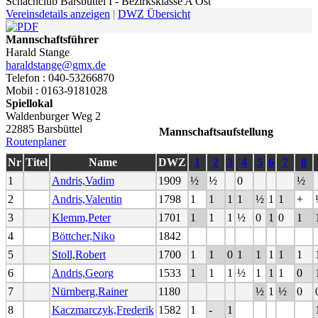
Schachclub Barsbüttel I - Bezirksklasse A Ost
Vereinsdetails anzeigen
|
DWZ Übersicht
Mannschaftsführer
Harald Stange
haraldstange@gmx.de
Telefon : 040-53266870
Mobil : 0163-9181028
Spiellokal
Waldenburger Weg 2
22885 Barsbüttel
Mannschaftsaufstellung
Routenplaner
Nr
Titel
Name
DWZ
1
2
3
4
5
6
7
8
1
Andris,Vadim
1909
½
½
0
½
2
Andris,Valentin
1798
1
1
1
1
½
1
1
+
3
Klemm,Peter
1701
1
1
1
½
0
1
0
1
4
Böttcher,Niko
1842
5
Stoll,Robert
1700
1
1
0
1
1
1
1
1
6
Andris,Georg
1533
1
1
1
½
1
1
1
0
7
Nürnberg,Rainer
1180
½
1
½
0
8
Kaczmarczyk,Frederik
1582
1
-
1