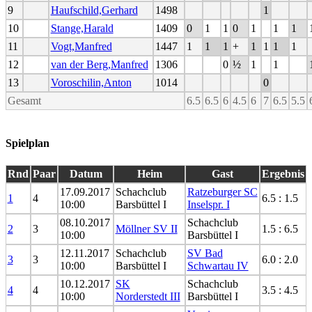
9
Haufschild,Gerhard
1498
1
10
Stange,Harald
1409
0
1
1
0
1
1
1
11
Vogt,Manfred
1447
1
1
1
+
1
1
1
1
12
van der Berg,Manfred
1306
0
½
1
1
13
Voroschilin,Anton
1014
0
Gesamt
6.5
6.5
6
4.5
6
7
6.5
5.5
Spielplan
Rnd
Paar
Datum
Heim
Gast
Ergebnis
17.09.2017
Schachclub
Ratzeburger SC
1
4
6.5 : 1.5
10:00
Barsbüttel I
Inselspr. I
08.10.2017
Schachclub
2
3
Möllner SV II
1.5 : 6.5
10:00
Barsbüttel I
12.11.2017
Schachclub
SV Bad
3
3
6.0 : 2.0
10:00
Barsbüttel I
Schwartau IV
10.12.2017
SK
Schachclub
4
4
3.5 : 4.5
10:00
Norderstedt III
Barsbüttel I