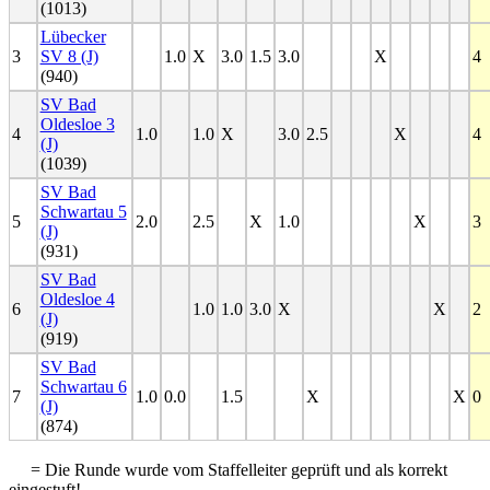
(1013)
Lübecker
3
SV 8 (J)
1.0
X
3.0
1.5
3.0
X
4
(940)
SV Bad
Oldesloe 3
4
1.0
1.0
X
3.0
2.5
X
4
(J)
(1039)
SV Bad
Schwartau 5
5
2.0
2.5
X
1.0
X
3
(J)
(931)
SV Bad
Oldesloe 4
6
1.0
1.0
3.0
X
X
2
(J)
(919)
SV Bad
Schwartau 6
7
1.0
0.0
1.5
X
X
0
(J)
(874)
= Die Runde wurde vom Staffelleiter geprüft und als korrekt
eingestuft!