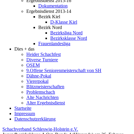
Ergebnisdienst 2015-16
Dokumentation
Ergebnisdienst 2013-14
Bezirk Kiel
D-Klasse Kiel
Bezirk Nord
Bezirksliga Nord
Bezirksklasse Nord
Frauenlandesliga
Dies + das
Heider Schachfest
Diverse Turniere
OSEM
9.Offene Seniorenmeisterschaft von SH
Dähne-Pokal
Viererpokal
Blitzmeisterschaften
Problemschach
Alte Nachrichten
Alter Ergebnisdienst
Startseite
Impressum
Datenschutzerklärung
Schachverband Schleswig-Holstein e.V.