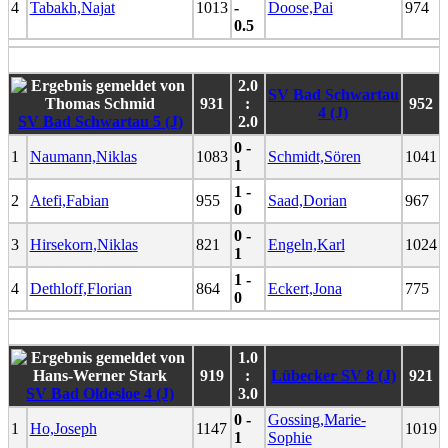
4
Tabakh,Najat
1013
-
Doose,Pai
974
0.5
2.0
SV Bad Schwartau
931
:
952
4 (J)
SV Bad Schwartau 5 (J)
2.0
0 -
1
Naumann,Niklas
1083
Schmidt,Sören
1041
1
1 -
2
Atefi,Fabian
955
Saad,Dorian
967
0
0 -
3
Hirsekorn,Niklas
821
Engeln,Karl
1024
1
1 -
4
Dethloff,Florian
864
Eckert,Jona
775
0
1.0
919
:
Lübecker SV 8 (J)
921
SV Bad Oldesloe 4 (J)
3.0
0 -
Gossing,Marie-
1
Ho,Joseph
1147
1019
1
Sophie