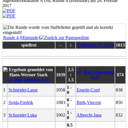
Jugendbezirksklasse A Ost, Runde 4 (Hinrunde) am 26. Februar
2017
Runde 4 (Hinrunde)
spielfrei
-
:
Lübecker SV 9 (J)
1013
2.5
SV Bad Schwartau
1039
:
874
6 (J)
SV Bad Oldesloe 3 (J)
1.5
1 -
1
Schneider,Lasse
1058
Engeln,Cord
838
0
0 -
2
Sujda,Fredrik
1083
Birth,Vincent
850
1
1 -
3
Schneider,Luka
1002
Albrecht,Jana
832
0
0.5