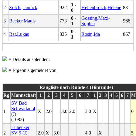
1 -
2
Zotchi,Jannick
922
Hellenbroich,Helene
831
0
0 -
Gossing,Maxi-
3
Becker,Mattis
773
966
1
Sophia
0 -
4
Rat,Lukas
835
Rosin,Ida
867
1
= Details ausblenden.
= Ergebnis gemeldet von
Rangliste nach Runde 4 (Hinrunde)
Rg
Mannschaft
1
2
3
4
5
6
7
1
2
3
4
5
6
7
M
SV Bad
Schwartau 4
1
X
2.0
3.0
2.0
3.0
X
6
(J)
(1082)
Lübecker
2
SV 9 (J)
2.0
X
3.0
4.0
X
5