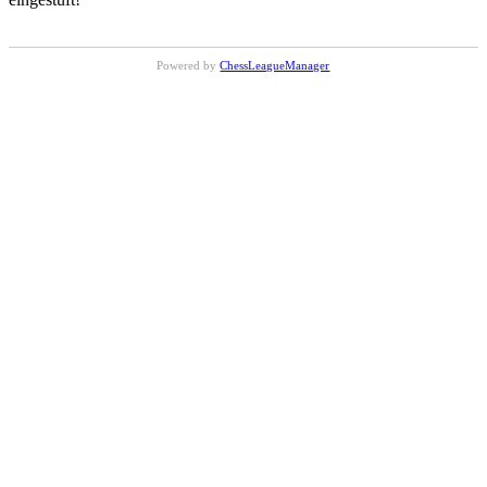
Powered by
ChessLeagueManager