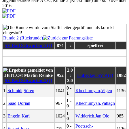
Jugendbezirksklasse A Ost, Runde 2 (Rückrunde) am 06. November
2016
Runde 2 (Rückrunde)
SV Bad Schwartau 6 (J)
874
:
spielfrei
-
2.0
952
:
Lübecker SV 9 (J)
1082
SV Bad Schwartau 4 (J)
2.0
0 -
1
Schmidt,Sören
1041
Khechumyan,Vigen
1136
1
1 -
2
Saad,Dorian
967
Khechumyan,Vahagn
0
1 -
3
Engeln,Karl
1024
Widderich,Jan Ole
985
0
0 -
Poetzsch-
4
Eckert,Jona
775
1126