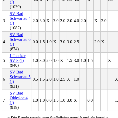
(J)
(1039)
SV Bad
Schwartau 4
3
2.0
3.0
X
3.0
2.0
2.0
4.0
2.0
X
2.0
(J)
(1082)
SV Bad
Schwartau 6
4
0.0
1.5
1.0
X
3.0
3.0
2.5
2.0
X
(J)
(874)
Lübecker
5
SV 8 (J)
1.0
3.0
2.0
1.0
X
1.5
3.0
1.0
1.5
X
(940)
SV Bad
Schwartau 5
6
0.5
1.5
2.0
1.0
2.5
X
1.0
X
(J)
(931)
SV Bad
Oldesloe 4
7
1.0
1.0
0.0
1.5
1.0
3.0
X
0.0
1
(J)
(919)
= Die Runde wurde vom Staffelleiter geprüft und als korrekt