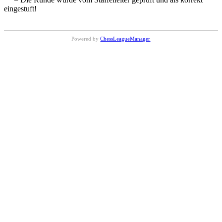
eingestuft!
Powered by
ChessLeagueManager