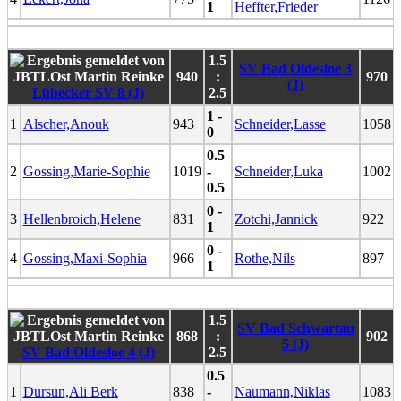
1
Heffter,Frieder
1.5
SV Bad Oldesloe 3
940
:
970
(J)
Lübecker SV 8 (J)
2.5
1 -
1
Alscher,Anouk
943
Schneider,Lasse
1058
0
0.5
2
Gossing,Marie-Sophie
1019
-
Schneider,Luka
1002
0.5
0 -
3
Hellenbroich,Helene
831
Zotchi,Jannick
922
1
0 -
4
Gossing,Maxi-Sophia
966
Rothe,Nils
897
1
1.5
SV Bad Schwartau
868
:
902
5 (J)
SV Bad Oldesloe 4 (J)
2.5
0.5
1
Dursun,Ali Berk
838
-
Naumann,Niklas
1083