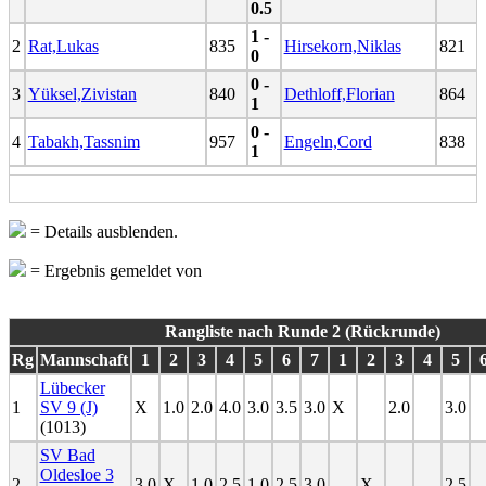
0.5
1 -
2
Rat,Lukas
835
Hirsekorn,Niklas
821
0
0 -
3
Yüksel,Zivistan
840
Dethloff,Florian
864
1
0 -
4
Tabakh,Tassnim
957
Engeln,Cord
838
1
= Details ausblenden.
= Ergebnis gemeldet von
Rangliste nach Runde 2 (Rückrunde)
Rg
Mannschaft
1
2
3
4
5
6
7
1
2
3
4
5
Lübecker
1
SV 9 (J)
X
1.0
2.0
4.0
3.0
3.5
3.0
X
2.0
3.0
(1013)
SV Bad
Oldesloe 3
2
3.0
X
1.0
2.5
1.0
2.5
3.0
X
2.5