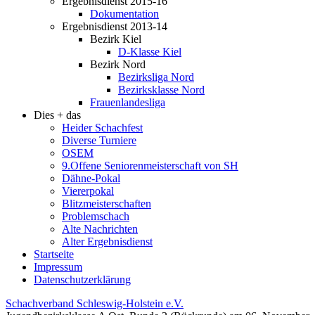
Ergebnisdienst 2015-16
Dokumentation
Ergebnisdienst 2013-14
Bezirk Kiel
D-Klasse Kiel
Bezirk Nord
Bezirksliga Nord
Bezirksklasse Nord
Frauenlandesliga
Dies + das
Heider Schachfest
Diverse Turniere
OSEM
9.Offene Seniorenmeisterschaft von SH
Dähne-Pokal
Viererpokal
Blitzmeisterschaften
Problemschach
Alte Nachrichten
Alter Ergebnisdienst
Startseite
Impressum
Datenschutzerklärung
Schachverband Schleswig-Holstein e.V.