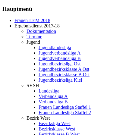
Hauptmenü
Frauen-LEM 2018
Ergebnisdienst 2017-18
Dokumentation
Termine
Jugend
Jugendlandesliga
Jugendverbandsliga A
Jugendverbandsliga B
Jugendbezirksliga Ost
Jugendbezirksklasse A Ost
Jugendbezirksklasse B Ost
Jugendbezirksliga Kiel
SVSH
Landesliga
Verbandsliga A
Verbandsliga B
Frauen Landesliga Staffel 1
Frauen Landesliga Staffel 2
Bezirk West
Bezirksliga West
Bezirksklasse West
Bezirksklasse B West