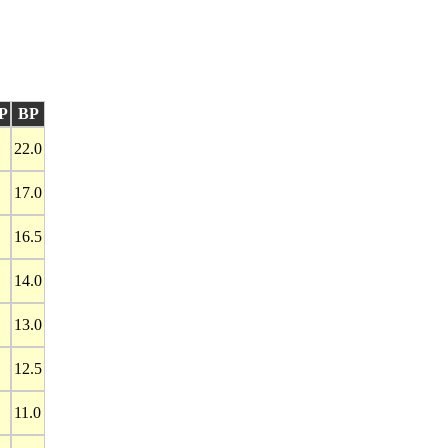
P
BP
22.0
17.0
16.5
14.0
13.0
12.5
11.0