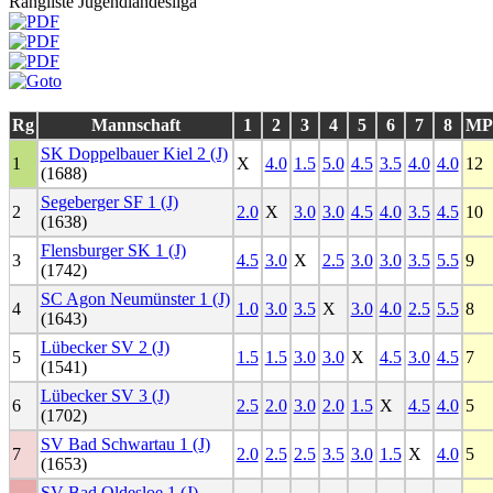
Rangliste Jugendlandesliga
Rg
Mannschaft
1
2
3
4
5
6
7
8
MP
SK Doppelbauer Kiel 2 (J)
1
X
4.0
1.5
5.0
4.5
3.5
4.0
4.0
12
(1688)
Segeberger SF 1 (J)
2
2.0
X
3.0
3.0
4.5
4.0
3.5
4.5
10
(1638)
Flensburger SK 1 (J)
3
4.5
3.0
X
2.5
3.0
3.0
3.5
5.5
9
(1742)
SC Agon Neumünster 1 (J)
4
1.0
3.0
3.5
X
3.0
4.0
2.5
5.5
8
(1643)
Lübecker SV 2 (J)
5
1.5
1.5
3.0
3.0
X
4.5
3.0
4.5
7
(1541)
Lübecker SV 3 (J)
6
2.5
2.0
3.0
2.0
1.5
X
4.5
4.0
5
(1702)
SV Bad Schwartau 1 (J)
7
2.0
2.5
2.5
3.5
3.0
1.5
X
4.0
5
(1653)
SV Bad Oldesloe 1 (J)