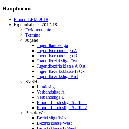
Hauptmenü
Frauen-LEM 2018
Ergebnisdienst 2017-18
Dokumentation
Termine
Jugend
Jugendlandesliga
Jugendverbandsliga A
Jugendverbandsliga B
Jugendbezirksliga Ost
Jugendbezirksklasse A Ost
Jugendbezirksklasse B Ost
Jugendbezirksliga Kiel
SVSH
Landesliga
Verbandsliga A
Verbandsliga B
Frauen Landesliga Staffel 1
Frauen Landesliga Staffel 2
Bezirk West
Bezirksliga West
Bezirksklasse West
Bezirksklasse B West