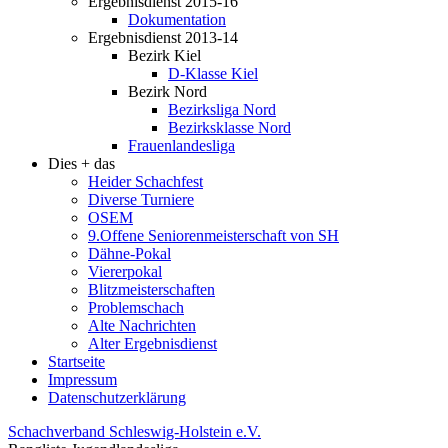
Ergebnisdienst 2015-16
Dokumentation
Ergebnisdienst 2013-14
Bezirk Kiel
D-Klasse Kiel
Bezirk Nord
Bezirksliga Nord
Bezirksklasse Nord
Frauenlandesliga
Dies + das
Heider Schachfest
Diverse Turniere
OSEM
9.Offene Seniorenmeisterschaft von SH
Dähne-Pokal
Viererpokal
Blitzmeisterschaften
Problemschach
Alte Nachrichten
Alter Ergebnisdienst
Startseite
Impressum
Datenschutzerklärung
Schachverband Schleswig-Holstein e.V.