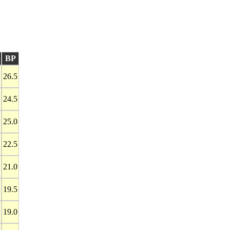
BP
26.5
24.5
25.0
22.5
21.0
19.5
19.0