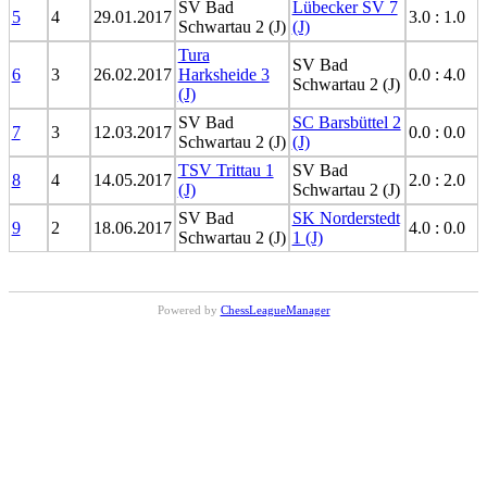
SV Bad
Lübecker SV 7
5
4
29.01.2017
3.0 : 1.0
Schwartau 2 (J)
(J)
Tura
SV Bad
6
3
26.02.2017
Harksheide 3
0.0 : 4.0
Schwartau 2 (J)
(J)
SV Bad
SC Barsbüttel 2
7
3
12.03.2017
0.0 : 0.0
Schwartau 2 (J)
(J)
TSV Trittau 1
SV Bad
8
4
14.05.2017
2.0 : 2.0
(J)
Schwartau 2 (J)
SV Bad
SK Norderstedt
9
2
18.06.2017
4.0 : 0.0
Schwartau 2 (J)
1 (J)
Powered by
ChessLeagueManager