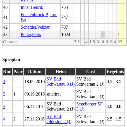
40
Ihnst,Henrik
754
Fockenbrock,Bjarne
41
747
Bo
42
Schättler,Velizar
787
43
Pulter,Felix
1024
1
1
Gesamt
3.5
4
1.5
3
4
0
2
4
22
Spielplan
Rnd
Paar
Datum
Heim
Gast
Ergebnis
SV Bad
SV Bad
1
5
18.09.2016
0.5 : 3.5
Schwartau 3 (J)
Schwartau 2 (J)
SV Bad
2
1
09.10.2016
spielfrei
Schwartau 2 (J)
SV Bad
Segeberger SF
3
5
06.11.2016
4.0 : 0.0
Schwartau 2 (J)
3 (J)
SV Bad
SV Bad
4
2
27.11.2016
2.5 : 1.5
Oldesloe 2 (J)
Schwartau 2 (J)