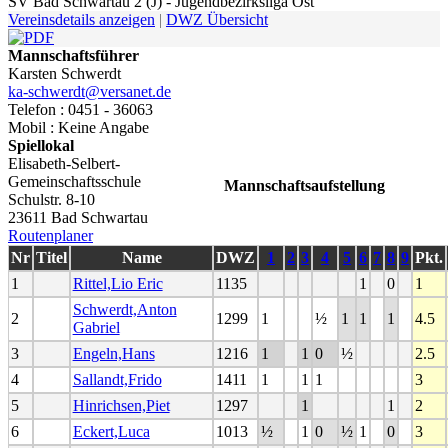
SV Bad Schwartau 2 (J) - Jugendbezirksliga Ost
Vereinsdetails anzeigen
|
DWZ Übersicht
Mannschaftsführer
Karsten Schwerdt
ka-schwerdt@versanet.de
Telefon : 0451 - 36063
Mobil : Keine Angabe
Spiellokal
Elisabeth-Selbert-
Gemeinschaftsschule
Mannschaftsaufstellung
Schulstr. 8-10
23611 Bad Schwartau
Routenplaner
Nr
Titel
Name
DWZ
1
2
3
4
5
6
7
8
9
Pkt.
1
Rittel,Lio Eric
1135
1
0
1
Schwerdt,Anton
2
1299
1
½
1
1
1
4.5
Gabriel
3
Engeln,Hans
1216
1
1
0
½
2.5
4
Sallandt,Frido
1411
1
1
1
3
5
Hinrichsen,Piet
1297
1
1
2
6
Eckert,Luca
1013
½
1
0
½
1
0
3