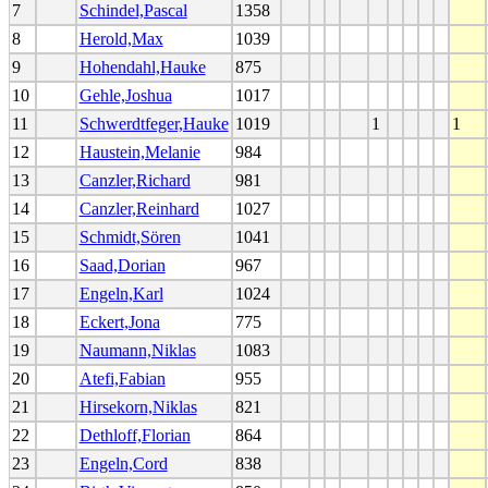
7
Schindel,Pascal
1358
8
Herold,Max
1039
9
Hohendahl,Hauke
875
10
Gehle,Joshua
1017
11
Schwerdtfeger,Hauke
1019
1
1
12
Haustein,Melanie
984
13
Canzler,Richard
981
14
Canzler,Reinhard
1027
15
Schmidt,Sören
1041
16
Saad,Dorian
967
17
Engeln,Karl
1024
18
Eckert,Jona
775
19
Naumann,Niklas
1083
20
Atefi,Fabian
955
21
Hirsekorn,Niklas
821
22
Dethloff,Florian
864
23
Engeln,Cord
838