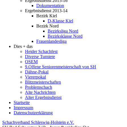
Ergebnisdienst 2015-16
Dokumentation
Ergebnisdienst 2013-14
Bezirk Kiel
D-Klasse Kiel
Bezirk Nord
Bezirksliga Nord
Bezirksklasse Nord
Frauenlandesliga
Dies + das
Heider Schachfest
Diverse Turniere
OSEM
9.Offene Seniorenmeisterschaft von SH
Dähne-Pokal
Viererpokal
Blitzmeisterschaften
Problemschach
Alte Nachrichten
Alter Ergebnisdienst
Startseite
Impressum
Datenschutzerklärung
Schachverband Schleswig-Holstein e.V.