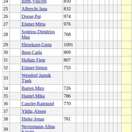
24
Birth,Vincent
850
25
Albrecht,Jana
832
26
Doose,Pai
974
27
Elstner,Mirja
976
Sotiriou,Dimitrios
28
768
Max
29
Hirsekorn,Greta
1091
30
Ihnst,Carla
809
31
Hollatz,Fiete
807
32
Elstner,Simon
755
Wendorf,Jannik
33
Tjark
34
Barten,Miro
726
35
Hantel,Mika
786
36
Canzler,Raimund
770
37
Yildiz,Ahsen
38
Hieke,Jonas
781
Nevermann,Alina
39
Kristin