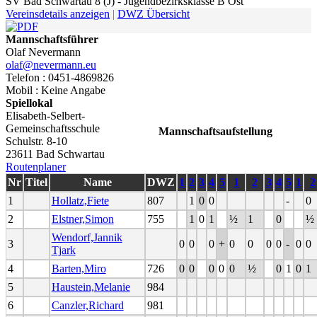
SV Bad Schwartau 8 (J) - Jugendbezirksklasse B Ost
Vereinsdetails anzeigen
|
DWZ Übersicht
Mannschaftsführer
Olaf Nevermann
olaf@nevermann.eu
Telefon : 0451-4869826
Mobil : Keine Angabe
Spiellokal
Elisabeth-Selbert-
Gemeinschaftsschule
Mannschaftsaufstellung
Schulstr. 8-10
23611 Bad Schwartau
Routenplaner
Nr
Titel
Name
DWZ
1
2
3
4
5
1
2
3
4
5
1
2
1
Hollatz,Fiete
807
1
0
0
-
0
2
Elstner,Simon
755
1
0
1
½
1
0
½
Wendorf,Jannik
3
0
0
0
+
0
0
0
0
-
0
0
Tjark
4
Barten,Miro
726
0
0
0
0
0
½
0
1
0
1
5
Haustein,Melanie
984
6
Canzler,Richard
981