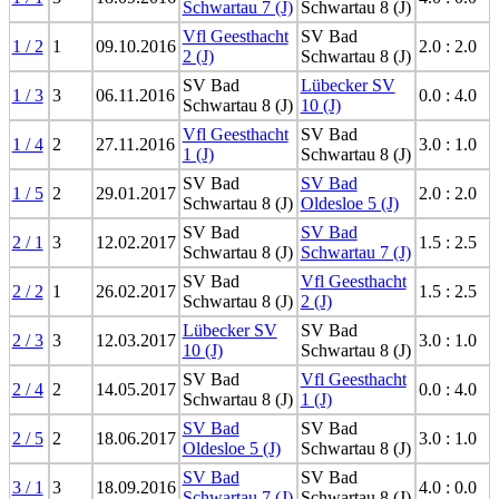
Schwartau 7 (J)
Schwartau 8 (J)
Vfl Geesthacht
SV Bad
1 / 2
1
09.10.2016
2.0 : 2.0
2 (J)
Schwartau 8 (J)
SV Bad
Lübecker SV
1 / 3
3
06.11.2016
0.0 : 4.0
Schwartau 8 (J)
10 (J)
Vfl Geesthacht
SV Bad
1 / 4
2
27.11.2016
3.0 : 1.0
1 (J)
Schwartau 8 (J)
SV Bad
SV Bad
1 / 5
2
29.01.2017
2.0 : 2.0
Schwartau 8 (J)
Oldesloe 5 (J)
SV Bad
SV Bad
2 / 1
3
12.02.2017
1.5 : 2.5
Schwartau 8 (J)
Schwartau 7 (J)
SV Bad
Vfl Geesthacht
2 / 2
1
26.02.2017
1.5 : 2.5
Schwartau 8 (J)
2 (J)
Lübecker SV
SV Bad
2 / 3
3
12.03.2017
3.0 : 1.0
10 (J)
Schwartau 8 (J)
SV Bad
Vfl Geesthacht
2 / 4
2
14.05.2017
0.0 : 4.0
Schwartau 8 (J)
1 (J)
SV Bad
SV Bad
2 / 5
2
18.06.2017
3.0 : 1.0
Oldesloe 5 (J)
Schwartau 8 (J)
SV Bad
SV Bad
3 / 1
3
18.09.2016
4.0 : 0.0
Schwartau 7 (J)
Schwartau 8 (J)