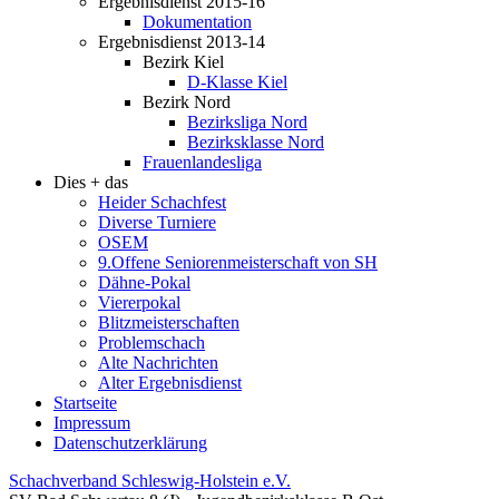
Ergebnisdienst 2015-16
Dokumentation
Ergebnisdienst 2013-14
Bezirk Kiel
D-Klasse Kiel
Bezirk Nord
Bezirksliga Nord
Bezirksklasse Nord
Frauenlandesliga
Dies + das
Heider Schachfest
Diverse Turniere
OSEM
9.Offene Seniorenmeisterschaft von SH
Dähne-Pokal
Viererpokal
Blitzmeisterschaften
Problemschach
Alte Nachrichten
Alter Ergebnisdienst
Startseite
Impressum
Datenschutzerklärung
Schachverband Schleswig-Holstein e.V.