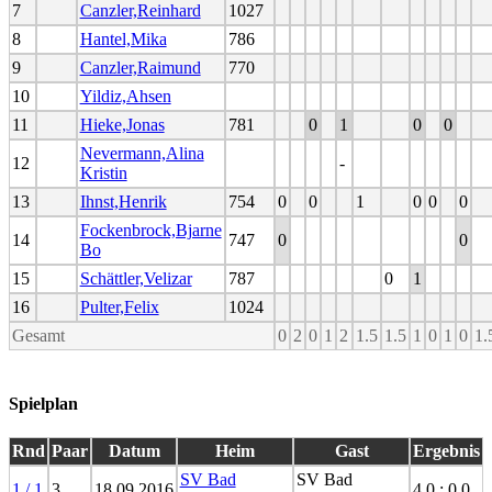
7
Canzler,Reinhard
1027
8
Hantel,Mika
786
9
Canzler,Raimund
770
10
Yildiz,Ahsen
11
Hieke,Jonas
781
0
1
0
0
Nevermann,Alina
12
-
Kristin
13
Ihnst,Henrik
754
0
0
1
0
0
0
Fockenbrock,Bjarne
14
747
0
0
Bo
15
Schättler,Velizar
787
0
1
16
Pulter,Felix
1024
Gesamt
0
2
0
1
2
1.5
1.5
1
0
1
0
1.
Spielplan
Rnd
Paar
Datum
Heim
Gast
Ergebnis
SV Bad
SV Bad
1 / 1
3
18.09.2016
4.0 : 0.0