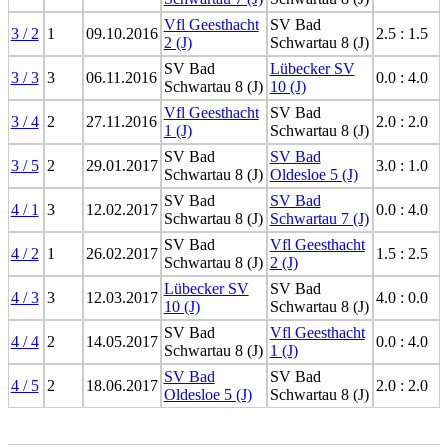
Vfl Geesthacht
SV Bad
3 / 2
1
09.10.2016
2.5 : 1.5
2 (J)
Schwartau 8 (J)
SV Bad
Lübecker SV
3 / 3
3
06.11.2016
0.0 : 4.0
Schwartau 8 (J)
10 (J)
Vfl Geesthacht
SV Bad
3 / 4
2
27.11.2016
2.0 : 2.0
1 (J)
Schwartau 8 (J)
SV Bad
SV Bad
3 / 5
2
29.01.2017
3.0 : 1.0
Schwartau 8 (J)
Oldesloe 5 (J)
SV Bad
SV Bad
4 / 1
3
12.02.2017
0.0 : 4.0
Schwartau 8 (J)
Schwartau 7 (J)
SV Bad
Vfl Geesthacht
4 / 2
1
26.02.2017
1.5 : 2.5
Schwartau 8 (J)
2 (J)
Lübecker SV
SV Bad
4 / 3
3
12.03.2017
4.0 : 0.0
10 (J)
Schwartau 8 (J)
SV Bad
Vfl Geesthacht
4 / 4
2
14.05.2017
0.0 : 4.0
Schwartau 8 (J)
1 (J)
SV Bad
SV Bad
4 / 5
2
18.06.2017
2.0 : 2.0
Oldesloe 5 (J)
Schwartau 8 (J)