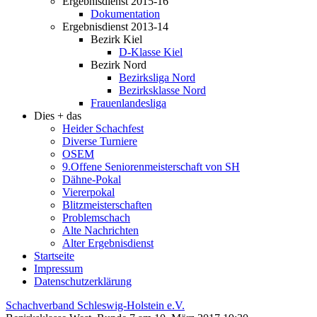
Ergebnisdienst 2015-16
Dokumentation
Ergebnisdienst 2013-14
Bezirk Kiel
D-Klasse Kiel
Bezirk Nord
Bezirksliga Nord
Bezirksklasse Nord
Frauenlandesliga
Dies + das
Heider Schachfest
Diverse Turniere
OSEM
9.Offene Seniorenmeisterschaft von SH
Dähne-Pokal
Viererpokal
Blitzmeisterschaften
Problemschach
Alte Nachrichten
Alter Ergebnisdienst
Startseite
Impressum
Datenschutzerklärung
Schachverband Schleswig-Holstein e.V.