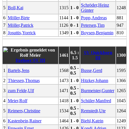
Schröder,Heinz
5
Boll,Kai
1315
1 - 0
1248
Günter
6
Möller,Birte
1144
1 - 0
Popp,Andreas
881
7
Möller,Patrick
1126
0 - 1
Petersen,Tim
947
8
Josuttis,Yorrick
1349
1 - 0
Boysen,Benjamin
810
6.5 :
SV Quickborn
1461
1300
1.5
III
Itzehoer SV III
0.5 -
1
Bartels,Jens
1568
Busse,Gerd
1595
0.5
2
Thiessen,Thomas
1473
1 - 0
Hitzker,Johann
1366
0.5 -
3
zum Felde,Ulf
1471
Burmeister,Gunter
1265
0.5
4
Meier,Rolf
1418
1 - 0
Schüler,Manfred
1045
0.5 -
5
Reimers,Christine
1534
Remstedt,Ute
1264
0.5
6
Kastenbein,Rainer
1464
1 - 0
Biehl,Katrin
1249
7
Frowein,Ernst
1426
1 - 0
Kondi,Adrian
1123