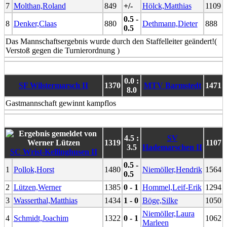
7
Molthan,Roland
849
+/-
Hölck,Matthias
1109
0.5 -
8
Denker,Claas
880
Dethmann,Dieter
888
0.5
Das Mannschaftsergebnis wurde durch den Staffelleiter geändert!(
Verstoß gegen die Turnierordnung )
0.0 :
SF Wilstermarsch II
1370
MTV Barmstedt
1471
8.0
Gastmannschaft gewinnt kampflos
4.5 :
SV
1319
1107
3.5
Hademarschen II
SC Wrist-Kellinghusen II
0.5 -
1
Pollok,Horst
1480
Niemöller,Hendrik
1564
0.5
2
Lützen,Werner
1385
0 - 1
Hommel,Leif-Erik
1294
3
Wasserthal,Matthias
1434
1 - 0
Böge,Silke
1050
Niemöller,Laura
4
Schmidt,Joachim
1322
0 - 1
1062
Marleen