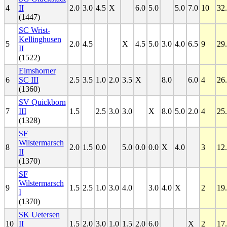
4
II
2.0
3.0
4.5
X
6.0
5.0
5.0
7.0
10
32
(1447)
SC Wrist-
Kellinghusen
5
2.0
4.5
X
4.5
5.0
3.0
4.0
6.5
9
29
II
(1522)
Elmshorner
6
SC III
2.5
3.5
1.0
2.0
3.5
X
8.0
6.0
4
26
(1360)
SV Quickborn
7
III
1.5
2.5
3.0
3.0
X
8.0
5.0
2.0
4
25
(1328)
SF
Wilstermarsch
8
2.0
1.5
0.0
5.0
0.0
0.0
X
4.0
3
12
II
(1370)
SF
Wilstermarsch
9
1.5
2.5
1.0
3.0
4.0
3.0
4.0
X
2
19
I
(1370)
SK Uetersen
10
II
1.5
2.0
3.0
1.0
1.5
2.0
6.0
X
2
17