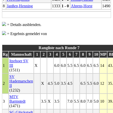
8
Janßen,Henning
1333
1 - 0
Ahrens,Horst
1490
= Details ausblenden.
= Ergebnis gemeldet von
Rangliste nach Runde 7
Rg
Mannschaft
1
2
3
4
5
6
7
8
9
10
MP
B
Itzehoer SV
1
III
X
6.0
6.0
5.5
6.5
6.0
6.5
6.5
14
43
(1511)
SV
Hademarschen
2
X
4.5
5.0
3.5
4.5
6.5
5.5
6.0
12
35
II
(1232)
MTV
3
Barmstedt
3.5
X
3.5
7.0
5.5
8.0
7.0
5.0
10
39
(1471)
SG Glückstadt