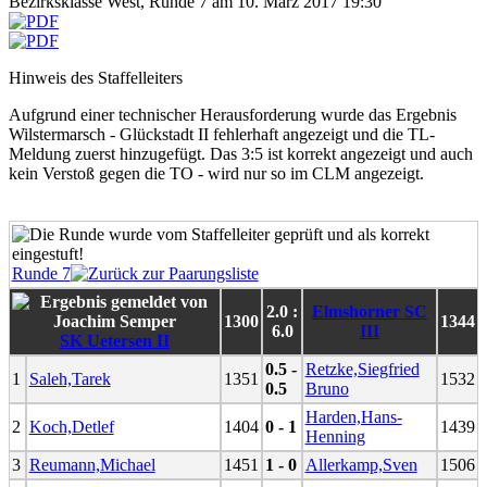
Bezirksklasse West, Runde 7 am 10. März 2017 19:30
Hinweis des Staffelleiters
Aufgrund einer technischer Herausforderung wurde das Ergebnis
Wilstermarsch - Glückstadt II fehlerhaft angezeigt und die TL-
Meldung zuerst hinzugefügt. Das 3:5 ist korrekt angezeigt und auch
kein Verstoß gegen die TO - wird nur so im CLM angezeigt.
Runde 7
2.0 :
Elmshorner SC
1300
1344
6.0
III
SK Uetersen II
0.5 -
Retzke,Siegfried
1
Saleh,Tarek
1351
1532
0.5
Bruno
Harden,Hans-
2
Koch,Detlef
1404
0 - 1
1439
Henning
3
Reumann,Michael
1451
1 - 0
Allerkamp,Sven
1506