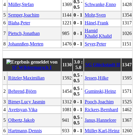
0.5 -
4
Müller,Stefan
1369
Schwanke,Enno
1428
0.5
5
Semper,Joachim
1144
0 - 1
Mohr,Sven
1354
6
Blaha,Peter
1221
0 - 1
Hänel,Frank
1317
Hamid
7
Pietsch,Jonathan
985
0 - 1
1026
Khalid,Khalid
8
Johannßen,Merten
1476
0 - 1
Seyer,Peter
1151
3.0 :
1130
SG Glückstadt II
1347
SF Wilstermarsch I
5.0
0.5 -
1
Rützler,Maximilian
1592
Jessen,Hilke
1595
0.5
0.5 -
2
Behrend,Björn
1454
Guminski,Heinz
1571
0.5
3
Birner,Lucy Jasmin
1312
0 - 1
Pooch,Joachim
1525
4
Avetisyan,Vika
1081
0 - 1
Rickers,Bernhard
1462
0.5 -
5
Olbertz,Jakob
941
Janus,Hannelore
1367
0.5
6
Hartmann,Dennis
933
0 - 1
Müller,Karl-Heinz
1260