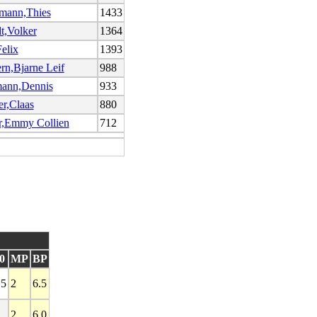
mann,Thies
1433
t,Volker
1364
elix
1393
rn,Bjarne Leif
988
ann,Dennis
933
r,Claas
880
r,Emmy Collien
712
0
MP
BP
.5
2
6.5
2
6.0