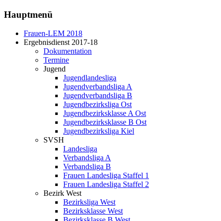
Hauptmenü
Frauen-LEM 2018
Ergebnisdienst 2017-18
Dokumentation
Termine
Jugend
Jugendlandesliga
Jugendverbandsliga A
Jugendverbandsliga B
Jugendbezirksliga Ost
Jugendbezirksklasse A Ost
Jugendbezirksklasse B Ost
Jugendbezirksliga Kiel
SVSH
Landesliga
Verbandsliga A
Verbandsliga B
Frauen Landesliga Staffel 1
Frauen Landesliga Staffel 2
Bezirk West
Bezirksliga West
Bezirksklasse West
Bezirksklasse B West