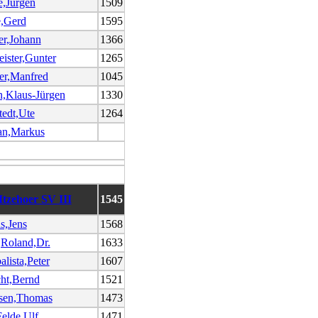
,Jürgen
1509
,Gerd
1595
er,Johann
1366
ister,Gunter
1265
er,Manfred
1045
,Klaus-Jürgen
1330
edt,Ute
1264
an,Markus
Itzehoer SV III
1545
ls,Jens
1568
Roland,Dr.
1633
lista,Peter
1607
ht,Bernd
1521
sen,Thomas
1473
elde,Ulf
1471