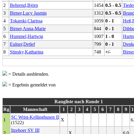
2
Behrend,Björn
1454
0.5 - 0.5
Tiede
3
Birner,Lucy Jasmin
1312
0.5 - 0.5
Brand
4
Tokarski,Clarissa
1059
0 - 1
Heß,F
5
Birner,Anna-Marie
844
0 - 1
Dibbe
6
Hummel,Hartwig
1007
1 - 0
Hartm
7
Eulner,Detlef
799
0 - 1
Denke
8
Stinsky,Katharina
748
+/-
Birne
= Details ausblenden.
= Ergebnis gemeldet von
Rangliste nach Runde 1
Rg
Mannschaft
1
2
3
4
5
6
7
8
9
1
SC Wrist-Kellinghusen II
1
X
6
(1522)
Itzehoer SV III
2
X
6.0