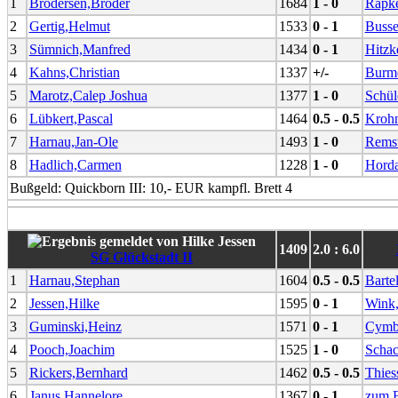
1
Brodersen,Broder
1684
1 - 0
Rapke
2
Gertig,Helmut
1533
0 - 1
Busse
3
Sümnich,Manfred
1434
0 - 1
Hitzk
4
Kahns,Christian
1337
+/-
Burme
5
Marotz,Calep Joshua
1377
1 - 0
Schül
6
Lübkert,Pascal
1464
0.5 - 0.5
Krohn
7
Harnau,Jan-Ole
1493
1 - 0
Remst
8
Hadlich,Carmen
1228
1 - 0
Hord
Bußgeld: Quickborn III: 10,- EUR kampfl. Brett 4
1409
2.0 : 6.0
SG Glückstadt II
1
Harnau,Stephan
1604
0.5 - 0.5
Barte
2
Jessen,Hilke
1595
0 - 1
Wink,
3
Guminski,Heinz
1571
0 - 1
Cymba
4
Pooch,Joachim
1525
1 - 0
Schac
5
Rickers,Bernhard
1462
0.5 - 0.5
Thies
6
Janus,Hannelore
1367
0 - 1
zum F