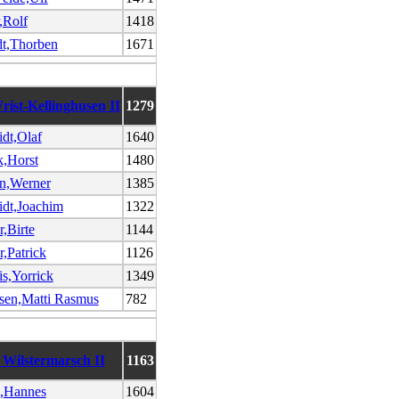
,Rolf
1418
t,Thorben
1671
ist-Kellinghusen II
1279
dt,Olaf
1640
k,Horst
1480
n,Werner
1385
dt,Joachim
1322
r,Birte
1144
r,Patrick
1126
is,Yorrick
1349
sen,Matti Rasmus
782
 Wilstermarsch II
1163
,Hannes
1604