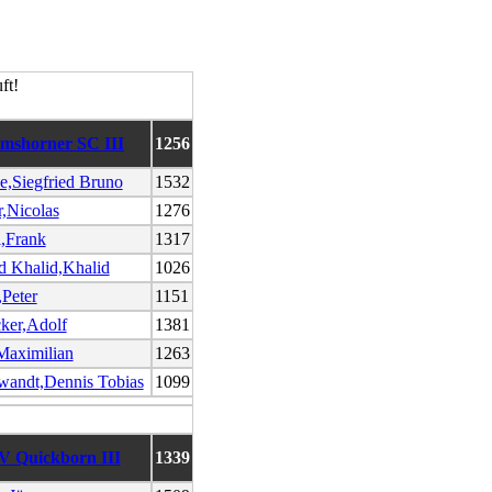
lmshorner SC III
1256
e,Siegfried Bruno
1532
,Nicolas
1276
,Frank
1317
 Khalid,Khalid
1026
,Peter
1151
cker,Adolf
1381
Maximilian
1263
andt,Dennis Tobias
1099
V Quickborn III
1339