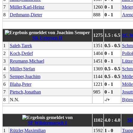
7
Müller,Karl-Heinz
1260
0 - 1
Meier
8
Dethmann,Dieter
888
0 - 1
Arend
1275
1.5 : 6.5
SC Wr
SK Uetersen II
1
Saleh,Tarek
1351
0.5 - 0.5
Schmi
2
Koch,Detlef
1404
0 - 1
Pollo
3
Reumann,Michael
1451
0 - 1
Lütze
4
Müller,Stefan
1369
0.5 - 0.5
Schmi
5
Semper,Joachim
1144
0.5 - 0.5
Mölle
6
Blaha,Peter
1221
0 - 1
Mölle
7
Pietsch,Jonathan
985
0 - 1
Josutt
8
N.N.
-/+
Björn
1102
4.0 : 4.0
SF
SF Wilstermarsch I
1
Rützler,Maximilian
1592
1 - 0
Trapp