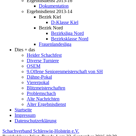
Ergebnisdienst 2015-16
Dokumentation
Ergebnisdienst 2013-14
Bezirk Kiel
D-Klasse Kiel
Bezirk Nord
Bezirksliga Nord
Bezirksklasse Nord
Frauenlandesliga
Dies + das
Heider Schachfest
Diverse Turniere
OSEM
9.Offene Seniorenmeisterschaft von SH
Dähne-Pokal
Viererpokal
Blitzmeisterschaften
Problemschach
Alte Nachrichten
Alter Ergebnisdienst
Startseite
Impressum
Datenschutzerklärung
Schachverband Schleswig-Holstein e.V.