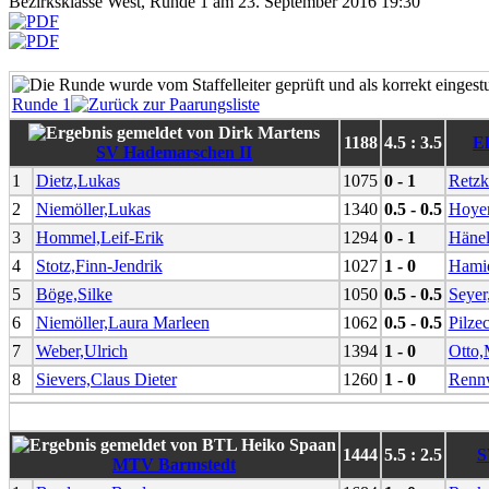
Bezirksklasse West, Runde 1 am 23. September 2016 19:30
Runde 1
1188
4.5 : 3.5
E
SV Hademarschen II
1
Dietz,Lukas
1075
0 - 1
Retzk
2
Niemöller,Lukas
1340
0.5 - 0.5
Hoyer
3
Hommel,Leif-Erik
1294
0 - 1
Hänel
4
Stotz,Finn-Jendrik
1027
1 - 0
Hamid
5
Böge,Silke
1050
0.5 - 0.5
Seyer
6
Niemöller,Laura Marleen
1062
0.5 - 0.5
Pilze
7
Weber,Ulrich
1394
1 - 0
Otto,
8
Sievers,Claus Dieter
1260
1 - 0
Rennw
1444
5.5 : 2.5
S
MTV Barmstedt