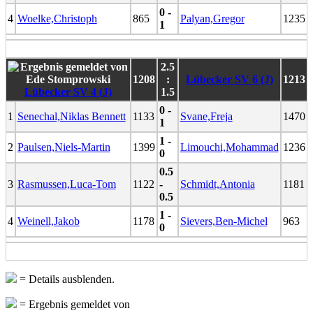
0 -
4
Woelke,Christoph
865
Palyan,Gregor
1235
1
2.5
1208
:
Lübecker SV 6 (J)
1213
Lübecker SV 4 (J)
1.5
0 -
1
Senechal,Niklas Bennett
1133
Svane,Freja
1470
1
1 -
2
Paulsen,Niels-Martin
1399
Limouchi,Mohammad
1236
0
0.5
3
Rasmussen,Luca-Tom
1122
-
Schmidt,Antonia
1181
0.5
1 -
4
Weinell,Jakob
1178
Sievers,Ben-Michel
963
0
= Details ausblenden.
= Ergebnis gemeldet von