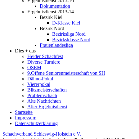
Ergebnisdienst 2015-16
Dokumentation
Ergebnisdienst 2013-14
Bezirk Kiel
D-Klasse Kiel
Bezirk Nord
Bezirksliga Nord
Bezirksklasse Nord
Frauenlandesliga
Dies + das
Heider Schachfest
Diverse Turniere
OSEM
9.Offene Seniorenmeisterschaft von SH
Dähne-Pokal
Viererpokal
Blitzmeisterschaften
Problemschach
Alte Nachrichten
Alter Ergebnisdienst
Startseite
Impressum
Datenschutzerklärung
Schachverband Schleswig-Holstein e.V.