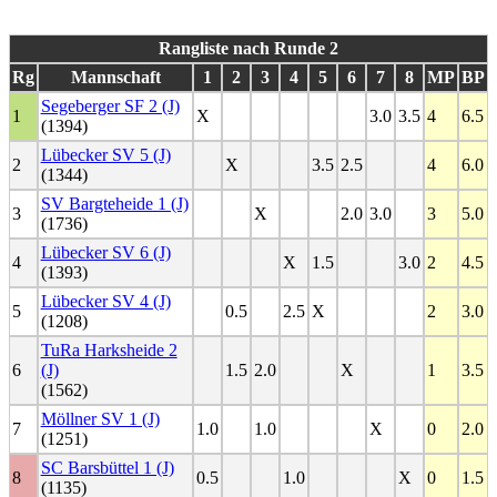
Rangliste nach Runde 2
Rg
Mannschaft
1
2
3
4
5
6
7
8
MP
BP
Segeberger SF 2 (J)
1
X
3.0
3.5
4
6.5
(1394)
Lübecker SV 5 (J)
2
X
3.5
2.5
4
6.0
(1344)
SV Bargteheide 1 (J)
3
X
2.0
3.0
3
5.0
(1736)
Lübecker SV 6 (J)
4
X
1.5
3.0
2
4.5
(1393)
Lübecker SV 4 (J)
5
0.5
2.5
X
2
3.0
(1208)
TuRa Harksheide 2
6
(J)
1.5
2.0
X
1
3.5
(1562)
Möllner SV 1 (J)
7
1.0
1.0
X
0
2.0
(1251)
SC Barsbüttel 1 (J)
8
0.5
1.0
X
0
1.5
(1135)