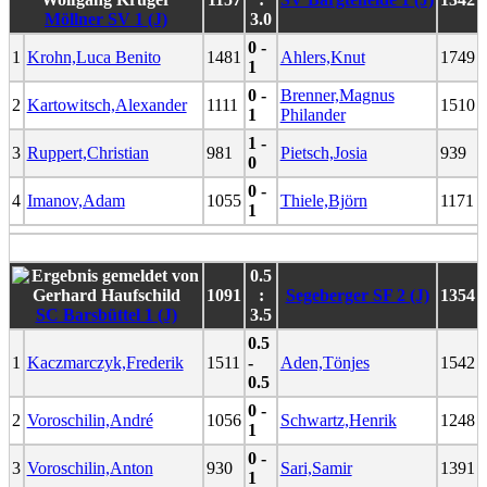
Möllner SV 1 (J)
3.0
0 -
1
Krohn,Luca Benito
1481
Ahlers,Knut
1749
1
0 -
Brenner,Magnus
2
Kartowitsch,Alexander
1111
1510
1
Philander
1 -
3
Ruppert,Christian
981
Pietsch,Josia
939
0
0 -
4
Imanov,Adam
1055
Thiele,Björn
1171
1
0.5
1091
:
Segeberger SF 2 (J)
1354
SC Barsbüttel 1 (J)
3.5
0.5
1
Kaczmarczyk,Frederik
1511
-
Aden,Tönjes
1542
0.5
0 -
2
Voroschilin,André
1056
Schwartz,Henrik
1248
1
0 -
3
Voroschilin,Anton
930
Sari,Samir
1391
1