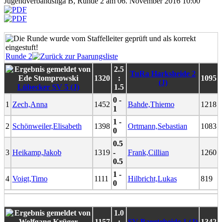
Jugendverbandsliga B, Runde 2 am 06. November 2016 10:00
Runde 2
2.5
TuRa Harksheide 2
1320
:
1095
(J)
Lübecker SV 5 (J)
1.5
0 -
1
Zech,Anna
1452
Bahde,Thiemo
1218
1
1 -
2
Schönweiler,Elisabeth
1398
Ortmann,Sebastian
1083
0
0.5
3
Heikamp,Jakob
1319
-
Frank,Cillian
1260
0.5
1 -
4
Voigt,Timo
1111
Hilbricht,Lukas
819
0
1.0
1157
:
SV Bargteheide 1 (J)
1342