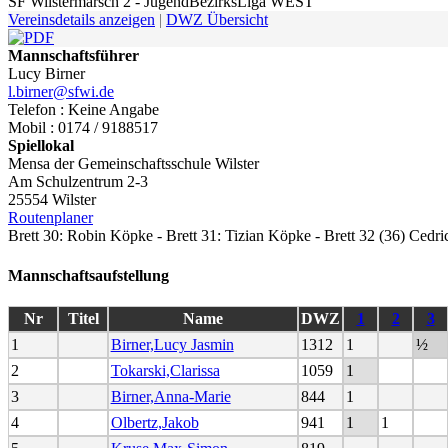
SF Wilstermarsch 2 - JugendBezirksLiga WEST
Vereinsdetails anzeigen
|
DWZ Übersicht
Mannschaftsführer
Lucy Birner
l.birner@sfwi.de
Telefon : Keine Angabe
Mobil : 0174 / 9188517
Spiellokal
Mensa der Gemeinschaftsschule Wilster
Am Schulzentrum 2-3
25554 Wilster
Routenplaner
Brett 30: Robin Köpke - Brett 31: Tizian Köpke - Brett 32 (36) Cedr
Mannschaftsaufstellung
Nr
Titel
Name
DWZ
1
2
3
1
Birner,Lucy Jasmin
1312
1
½
2
Tokarski,Clarissa
1059
1
3
Birner,Anna-Marie
844
1
4
Olbertz,Jakob
941
1
1