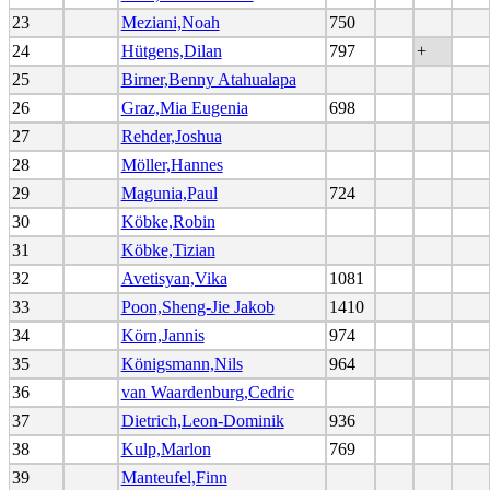
23
Meziani,Noah
750
24
Hütgens,Dilan
797
+
25
Birner,Benny Atahualapa
26
Graz,Mia Eugenia
698
27
Rehder,Joshua
28
Möller,Hannes
29
Magunia,Paul
724
30
Köbke,Robin
31
Köbke,Tizian
32
Avetisyan,Vika
1081
33
Poon,Sheng-Jie Jakob
1410
34
Körn,Jannis
974
35
Königsmann,Nils
964
36
van Waardenburg,Cedric
37
Dietrich,Leon-Dominik
936
38
Kulp,Marlon
769
39
Manteufel,Finn