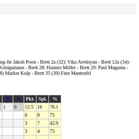
g-Jie Jakob Poon - Brett 2a (32): Vika Avetisyan - Brett 12a (34):
s Königsmann - Brett 28: Hannes Möller - Brett 29: Paul Magunia -
38) Marlon Kulp - Brett 35 (39) Finn Manteufel
8
9
Pkt.
Spl.
%
1
0
12.5
16
78.1
6
8
75
3
7
42.9
3
4
75