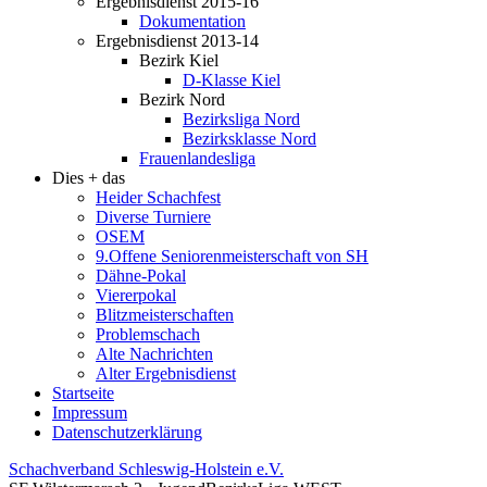
Ergebnisdienst 2015-16
Dokumentation
Ergebnisdienst 2013-14
Bezirk Kiel
D-Klasse Kiel
Bezirk Nord
Bezirksliga Nord
Bezirksklasse Nord
Frauenlandesliga
Dies + das
Heider Schachfest
Diverse Turniere
OSEM
9.Offene Seniorenmeisterschaft von SH
Dähne-Pokal
Viererpokal
Blitzmeisterschaften
Problemschach
Alte Nachrichten
Alter Ergebnisdienst
Startseite
Impressum
Datenschutzerklärung
Schachverband Schleswig-Holstein e.V.