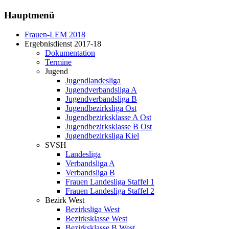
Hauptmenü
Frauen-LEM 2018
Ergebnisdienst 2017-18
Dokumentation
Termine
Jugend
Jugendlandesliga
Jugendverbandsliga A
Jugendverbandsliga B
Jugendbezirksliga Ost
Jugendbezirksklasse A Ost
Jugendbezirksklasse B Ost
Jugendbezirksliga Kiel
SVSH
Landesliga
Verbandsliga A
Verbandsliga B
Frauen Landesliga Staffel 1
Frauen Landesliga Staffel 2
Bezirk West
Bezirksliga West
Bezirksklasse West
Bezirksklasse B West