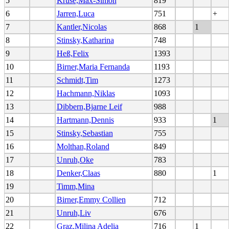
5
Kruse,Max-Simon
819
6
Jarren,Luca
751
+
7
Kantler,Nicolas
868
1
8
Stinsky,Katharina
748
9
Heß,Felix
1393
10
Birner,Maria Fernanda
1193
11
Schmidt,Tim
1273
12
Hachmann,Niklas
1093
13
Dibbern,Bjarne Leif
988
14
Hartmann,Dennis
933
1
15
Stinsky,Sebastian
755
16
Molthan,Roland
849
17
Unruh,Oke
783
18
Denker,Claas
880
1
19
Timm,Mina
20
Birner,Emmy Collien
712
21
Unruh,Liv
676
22
Graz,Milina Adelia
716
1