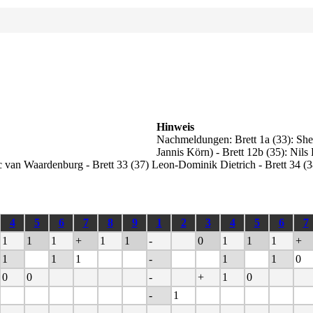
Hinweis
Nachmeldungen: Brett 1a (33): Shen
Jannis Körn) - Brett 12b (35): Nil
ic van Waardenburg - Brett 33 (37) Leon-Dominik Dietrich - Brett 34 (
4
5
6
7
8
9
1
2
3
4
5
6
7
1
1
1
+
1
1
-
0
1
1
1
+
1
1
1
-
1
1
0
0
0
-
+
1
0
-
1