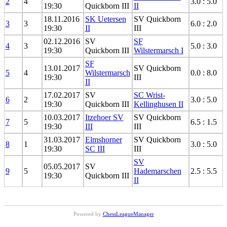
2
4
3.0 : 5.0
19:30
Quickborn III
II
18.11.2016
SK Uetersen
SV Quickborn
3
3
6.0 : 2.0
19:30
II
III
02.12.2016
SV
SF
4
3
5.0 : 3.0
19:30
Quickborn III
Wilstermarsch I
SF
13.01.2017
SV Quickborn
5
4
Wilstermarsch
0.0 : 8.0
19:30
III
II
17.02.2017
SV
SC Wrist-
6
2
3.0 : 5.0
19:30
Quickborn III
Kellinghusen II
10.03.2017
Itzehoer SV
SV Quickborn
7
5
6.5 : 1.5
19:30
III
III
31.03.2017
Elmshorner
SV Quickborn
8
1
3.0 : 5.0
19:30
SC III
III
SV
05.05.2017
SV
9
5
Hademarschen
2.5 : 5.5
19:30
Quickborn III
II
Powered by
ChessLeagueManager