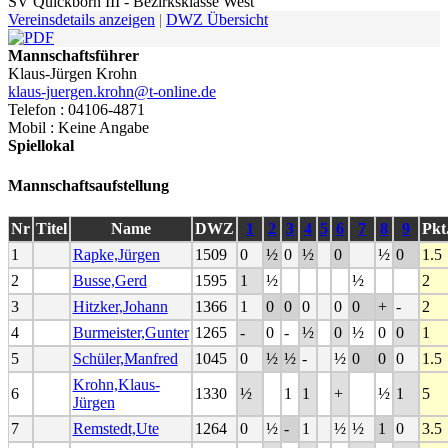
SV Quickborn III - Bezirksklasse West
Vereinsdetails anzeigen
|
DWZ Übersicht
Mannschaftsführer
Klaus-Jürgen Krohn
klaus-juergen.krohn@t-online.de
Telefon : 04106-4871
Mobil : Keine Angabe
Spiellokal
Mannschaftsaufstellung
Nr
Titel
Name
DWZ
1
2
3
4
5
6
7
8
9
Pkt
1
Rapke,Jürgen
1509
0
½
0
½
0
½
0
1.5
2
Busse,Gerd
1595
1
½
½
2
3
Hitzker,Johann
1366
1
0
0
0
0
0
+
-
2
4
Burmeister,Gunter
1265
-
0
-
½
0
½
0
0
1
5
Schüler,Manfred
1045
0
½
½
-
½
0
0
0
1.5
Krohn,Klaus-
6
1330
½
1
1
+
½
1
5
Jürgen
7
Remstedt,Ute
1264
0
½
-
1
½
½
1
0
3.5