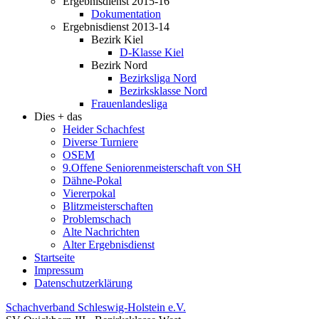
Ergebnisdienst 2015-16
Dokumentation
Ergebnisdienst 2013-14
Bezirk Kiel
D-Klasse Kiel
Bezirk Nord
Bezirksliga Nord
Bezirksklasse Nord
Frauenlandesliga
Dies + das
Heider Schachfest
Diverse Turniere
OSEM
9.Offene Seniorenmeisterschaft von SH
Dähne-Pokal
Viererpokal
Blitzmeisterschaften
Problemschach
Alte Nachrichten
Alter Ergebnisdienst
Startseite
Impressum
Datenschutzerklärung
Schachverband Schleswig-Holstein e.V.