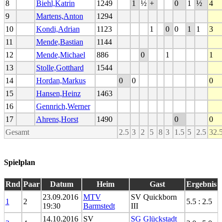
8
Biehl,Katrin
1249
1
½
+
0
1
½
4
9
Martens,Anton
1294
10
Kondi,Adrian
1123
1
0
0
1
1
3
11
Mende,Bastian
1144
12
Mende,Michael
886
0
1
1
13
Stolle,Gotthard
1544
14
Hordan,Markus
0
0
0
15
Hansen,Heinz
1463
16
Gennrich,Werner
17
Ahrens,Horst
1490
0
0
Gesamt
2.5
3
2
5
8
3
1.5
5
2.5
32.
Spielplan
Rnd
Paar
Datum
Heim
Gast
Ergebnis
23.09.2016
MTV
SV Quickborn
1
2
5.5 : 2.5
19:30
Barmstedt
III
14.10.2016
SV
SG Glückstadt