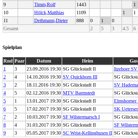
9
Timm,Rolf
1443
1
10
Hölck,Matthias
1109
1
1
11
Dethmann,Dieter
888
0
1
0
Gesamt
2
5
3
4.5
6
Spielplan
Rnd
Paar
Datum
Heim
Gas
1
3
23.09.2016 19:30
SG Glückstadt II
Itzehoer SV 
2
4
14.10.2016 19:30
SV Quickborn III
SG Glücksta
3
2
18.11.2016 19:30
SG Glückstadt II
SV Hademar
4
5
02.12.2016 19:30
MTV Barmstedt
SG Glücksta
5
1
13.01.2017 19:30
SG Glückstadt II
Elmshorner 
6
5
17.02.2017 19:30
SG Glückstadt II
SK Uetersen
7
2
10.03.2017 19:30
SF Wilstermarsch I
SG Glücksta
8
4
31.03.2017 19:30
SG Glückstadt II
SF Wilsterm
9
3
05.05.2017 19:30
SC Wrist-Kellinghusen II
SG Glücksta