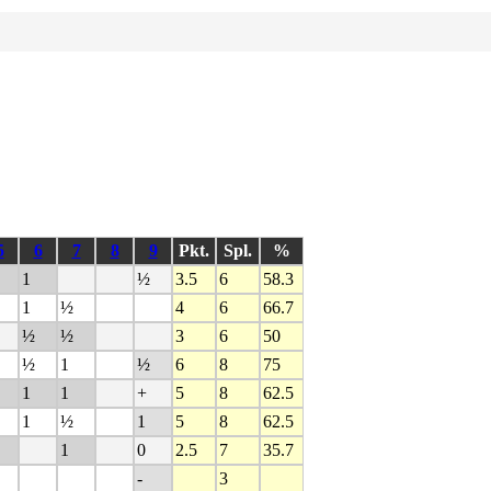
5
6
7
8
9
Pkt.
Spl.
%
1
½
3.5
6
58.3
1
½
4
6
66.7
½
½
3
6
50
½
1
½
6
8
75
1
1
+
5
8
62.5
1
½
1
5
8
62.5
1
0
2.5
7
35.7
-
3