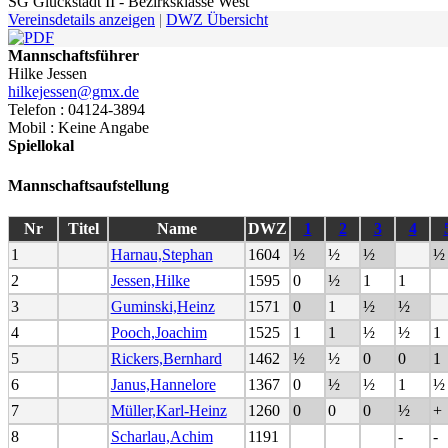
SG Glückstadt II - Bezirksklasse West
Vereinsdetails anzeigen
|
DWZ Übersicht
Mannschaftsführer
Hilke Jessen
hilkejessen@gmx.de
Telefon : 04124-3894
Mobil : Keine Angabe
Spiellokal
Mannschaftsaufstellung
Nr
Titel
Name
DWZ
1
2
3
4
1
Harnau,Stephan
1604
½
½
½
½
2
Jessen,Hilke
1595
0
½
1
1
3
Guminski,Heinz
1571
0
1
½
½
4
Pooch,Joachim
1525
1
1
½
½
1
5
Rickers,Bernhard
1462
½
½
0
0
1
6
Janus,Hannelore
1367
0
½
½
1
½
7
Müller,Karl-Heinz
1260
0
0
0
½
+
8
Scharlau,Achim
1191
-
-