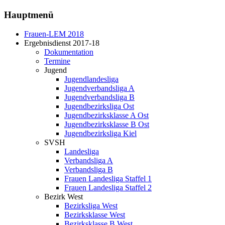
Hauptmenü
Frauen-LEM 2018
Ergebnisdienst 2017-18
Dokumentation
Termine
Jugend
Jugendlandesliga
Jugendverbandsliga A
Jugendverbandsliga B
Jugendbezirksliga Ost
Jugendbezirksklasse A Ost
Jugendbezirksklasse B Ost
Jugendbezirksliga Kiel
SVSH
Landesliga
Verbandsliga A
Verbandsliga B
Frauen Landesliga Staffel 1
Frauen Landesliga Staffel 2
Bezirk West
Bezirksliga West
Bezirksklasse West
Bezirksklasse B West