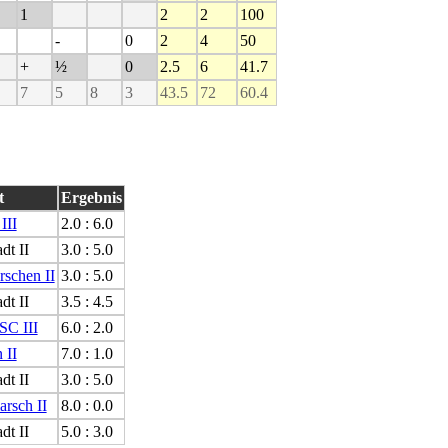
1
2
2
100
-
0
2
4
50
+
½
0
2.5
6
41.7
7
5
8
3
43.5
72
60.4
t
Ergebnis
III
2.0 : 6.0
dt II
3.0 : 5.0
schen II
3.0 : 5.0
dt II
3.5 : 4.5
SC III
6.0 : 2.0
 II
7.0 : 1.0
dt II
3.0 : 5.0
arsch II
8.0 : 0.0
dt II
5.0 : 3.0