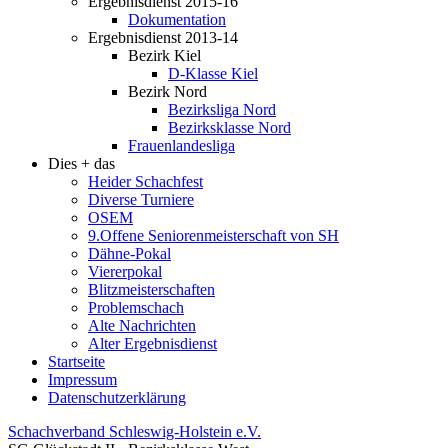
Ergebnisdienst 2015-16
Dokumentation
Ergebnisdienst 2013-14
Bezirk Kiel
D-Klasse Kiel
Bezirk Nord
Bezirksliga Nord
Bezirksklasse Nord
Frauenlandesliga
Dies + das
Heider Schachfest
Diverse Turniere
OSEM
9.Offene Seniorenmeisterschaft von SH
Dähne-Pokal
Viererpokal
Blitzmeisterschaften
Problemschach
Alte Nachrichten
Alter Ergebnisdienst
Startseite
Impressum
Datenschutzerklärung
Schachverband Schleswig-Holstein e.V.