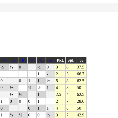
4
5
6
7
8
9
Pkt.
Spl.
%
½
½
0
½
0
3
8
37.5
1
-
2
3
66.7
0
0
1
1
½
5
8
62.5
0
½
½
½
1
4
8
50
½
½
1
2.5
4
62.5
1
0
0
0
1
2
7
28.6
0
+
0
1
1
4
8
50
1
½
½
0
0
½
3
7
42.9