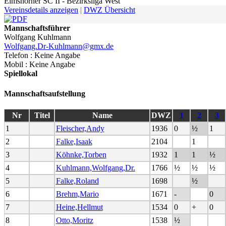
Elmshorner SC II - Bezirksliga West
Vereinsdetails anzeigen
|
DWZ Übersicht
Mannschaftsführer
Wolfgang Kuhlmann
Wolfgang.Dr-Kuhlmann@gmx.de
Telefon : Keine Angabe
Mobil : Keine Angabe
Spiellokal
Mannschaftsaufstellung
Nr
Titel
Name
DWZ
1
2
3
1
Fleischer,Andy
1936
0
½
1
2
Falke,Isaak
2104
1
3
Köhnke,Torben
1932
1
1
½
4
Kuhlmann,Wolfgang,Dr.
1766
½
½
½
5
Falke,Roland
1698
½
6
Brehm,Mario
1671
-
0
7
Heine,Hellmut
1534
0
+
0
8
Otto,Moritz
1538
½