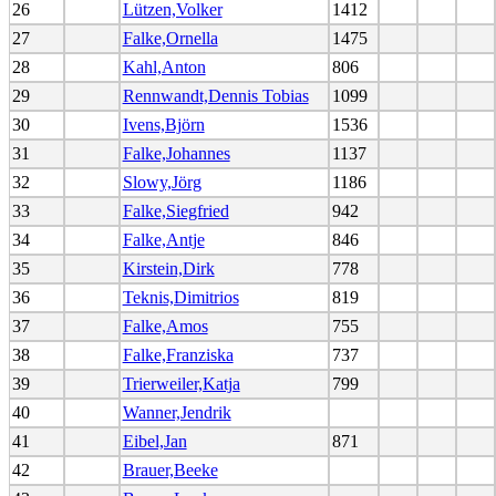
26
Lützen,Volker
1412
27
Falke,Ornella
1475
28
Kahl,Anton
806
29
Rennwandt,Dennis Tobias
1099
30
Ivens,Björn
1536
31
Falke,Johannes
1137
32
Slowy,Jörg
1186
33
Falke,Siegfried
942
34
Falke,Antje
846
35
Kirstein,Dirk
778
36
Teknis,Dimitrios
819
37
Falke,Amos
755
38
Falke,Franziska
737
39
Trierweiler,Katja
799
40
Wanner,Jendrik
41
Eibel,Jan
871
42
Brauer,Beeke