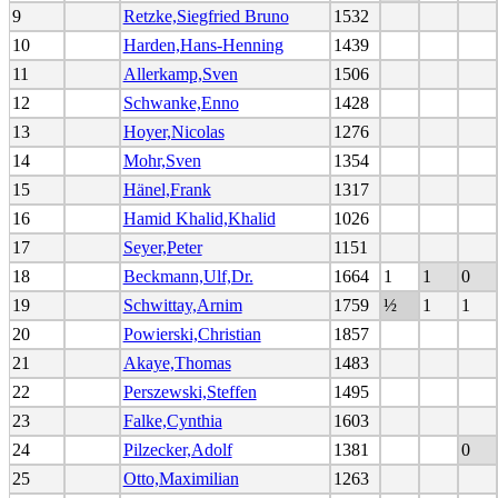
9
Retzke,Siegfried Bruno
1532
10
Harden,Hans-Henning
1439
11
Allerkamp,Sven
1506
12
Schwanke,Enno
1428
13
Hoyer,Nicolas
1276
14
Mohr,Sven
1354
15
Hänel,Frank
1317
16
Hamid Khalid,Khalid
1026
17
Seyer,Peter
1151
18
Beckmann,Ulf,Dr.
1664
1
1
0
19
Schwittay,Arnim
1759
½
1
1
20
Powierski,Christian
1857
21
Akaye,Thomas
1483
22
Perszewski,Steffen
1495
23
Falke,Cynthia
1603
24
Pilzecker,Adolf
1381
0
25
Otto,Maximilian
1263