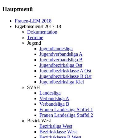
Hauptmenü
Frauen-LEM 2018
Ergebnisdienst 2017-18
Dokumentation
Termine
Jugend
Jugendlandesliga
Jugendverbandsliga A
Jugendverbandsliga B
Jugendbezirksliga Ost
Jugendbezirksklasse A Ost
Jugendbezirksklasse B Ost
Jugendbezirksliga Kiel
SVSH
Landesliga
Verbandsliga A
Verbandsliga B
Frauen Landesliga Staffel 1
Frauen Landesliga Staffel 2
Bezirk West
Bezirksliga West
Bezirksklasse West
Bezirksklasse B West