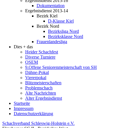
Ergebnisdienst 2015-16
Dokumentation
Ergebnisdienst 2013-14
Bezirk Kiel
D-Klasse Kiel
Bezirk Nord
Bezirksliga Nord
Bezirksklasse Nord
Frauenlandesliga
Dies + das
Heider Schachfest
Diverse Turniere
OSEM
9.Offene Seniorenmeisterschaft von SH
Dähne-Pokal
Viererpokal
Blitzmeisterschaften
Problemschach
Alte Nachrichten
Alter Ergebnisdienst
Startseite
Impressum
Datenschutzerklärung
Schachverband Schleswig-Holstein e.V.