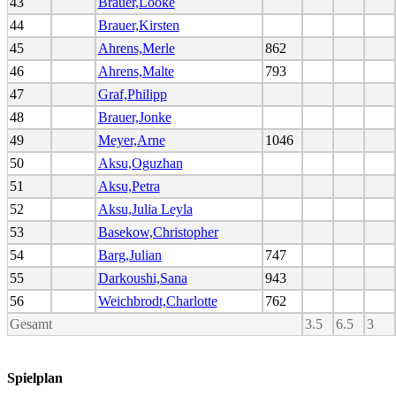
43
Brauer,Looke
44
Brauer,Kirsten
45
Ahrens,Merle
862
46
Ahrens,Malte
793
47
Graf,Philipp
48
Brauer,Jonke
49
Meyer,Arne
1046
50
Aksu,Oguzhan
51
Aksu,Petra
52
Aksu,Julia Leyla
53
Basekow,Christopher
54
Barg,Julian
747
55
Darkoushi,Sana
943
56
Weichbrodt,Charlotte
762
Gesamt
3.5
6.5
3
Spielplan