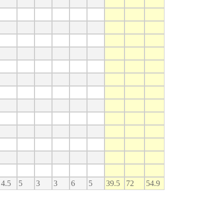
4.5
5
3
3
6
5
39.5
72
54.9