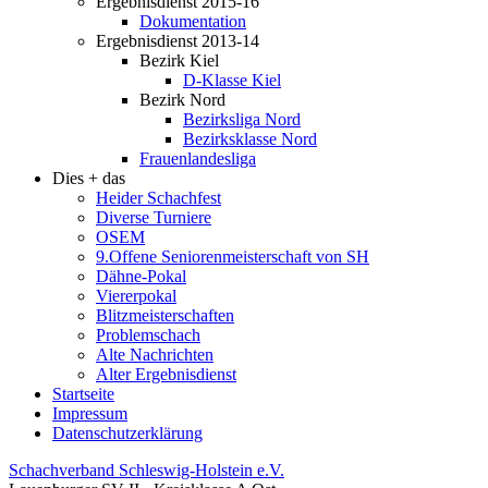
Ergebnisdienst 2015-16
Dokumentation
Ergebnisdienst 2013-14
Bezirk Kiel
D-Klasse Kiel
Bezirk Nord
Bezirksliga Nord
Bezirksklasse Nord
Frauenlandesliga
Dies + das
Heider Schachfest
Diverse Turniere
OSEM
9.Offene Seniorenmeisterschaft von SH
Dähne-Pokal
Viererpokal
Blitzmeisterschaften
Problemschach
Alte Nachrichten
Alter Ergebnisdienst
Startseite
Impressum
Datenschutzerklärung
Schachverband Schleswig-Holstein e.V.