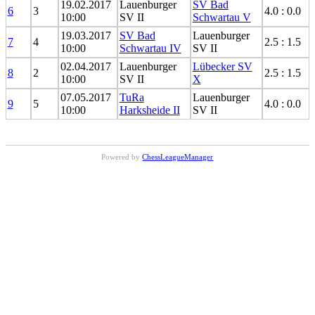
19.02.2017
Lauenburger
SV Bad
6
3
4.0 : 0.0
10:00
SV II
Schwartau V
19.03.2017
SV Bad
Lauenburger
7
4
2.5 : 1.5
10:00
Schwartau IV
SV II
02.04.2017
Lauenburger
Lübecker SV
8
2
2.5 : 1.5
10:00
SV II
X
07.05.2017
TuRa
Lauenburger
9
5
4.0 : 0.0
10:00
Harksheide II
SV II
Powered by
ChessLeagueManager