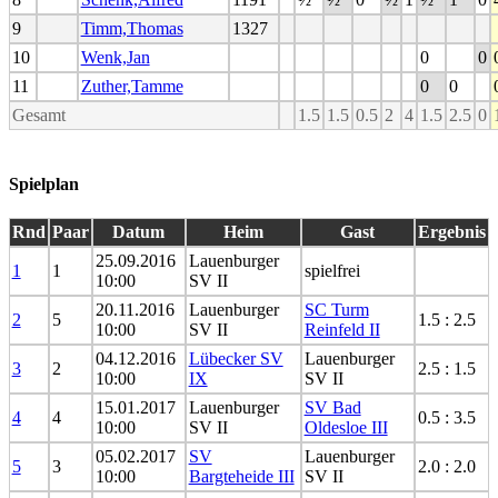
9
Timm,Thomas
1327
10
Wenk,Jan
0
0
11
Zuther,Tamme
0
0
Gesamt
1.5
1.5
0.5
2
4
1.5
2.5
0
Spielplan
Rnd
Paar
Datum
Heim
Gast
Ergebnis
25.09.2016
Lauenburger
1
1
spielfrei
10:00
SV II
20.11.2016
Lauenburger
SC Turm
2
5
1.5 : 2.5
10:00
SV II
Reinfeld II
04.12.2016
Lübecker SV
Lauenburger
3
2
2.5 : 1.5
10:00
IX
SV II
15.01.2017
Lauenburger
SV Bad
4
4
0.5 : 3.5
10:00
SV II
Oldesloe III
05.02.2017
SV
Lauenburger
5
3
2.0 : 2.0
10:00
Bargteheide III
SV II