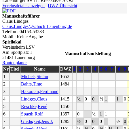
Lauenburger SV II - Kreisklasse A Ost
Vereinsdetails anzeigen
|
DWZ Übersicht
Mannschaftsführer
Claus Lindges
Claus.Lindges@schach-Lauenburg.de
Telefon : 04153-53283
Mobil : Keine Angabe
Spiellokal
Vereinsheim LSV
Am Sportplatz 1
Mannschaftsaufstellung
21481 Lauenburg
Routenplaner
Nr
Titel
Name
DWZ
1
2
3
4
5
6
7
8
9
1
Michels,Stefan
1652
2
Bahrs,Timo
1484
3
Hakopian,Ferdinand
4
Lindges,Claus
1415
½
0
0
½
1
1
0
5
Reschke,René
1450
6
Spaeth,Rolf
1357
0
+
½
1
1
7
Giedigkeit,Jens J.
1285
½
0
0
0
1
1
½
0
8
Schenk,Alfred
1191
½
½
0
½
1
½
1
0