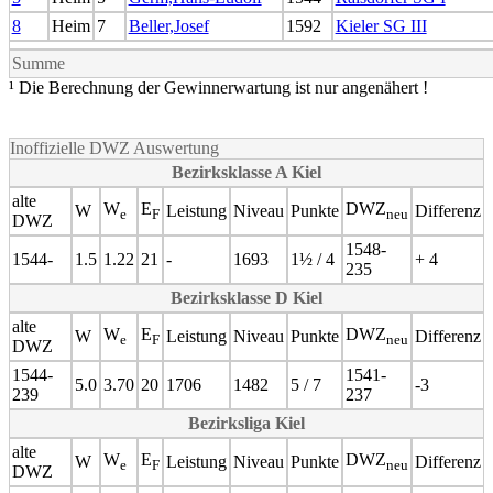
8
Heim
7
Beller,Josef
1592
Kieler SG III
Summe
¹ Die Berechnung der Gewinnerwartung ist nur angenähert !
Inoffizielle DWZ Auswertung
Bezirksklasse A Kiel
alte
W
E
DWZ
W
Leistung
Niveau
Punkte
Differenz
e
F
neu
DWZ
1548-
1544-
1.5
1.22
21
-
1693
1½ / 4
+ 4
235
Bezirksklasse D Kiel
alte
W
E
DWZ
W
Leistung
Niveau
Punkte
Differenz
e
F
neu
DWZ
1544-
1541-
5.0
3.70
20
1706
1482
5 / 7
-3
239
237
Bezirksliga Kiel
alte
W
E
DWZ
W
Leistung
Niveau
Punkte
Differenz
e
F
neu
DWZ