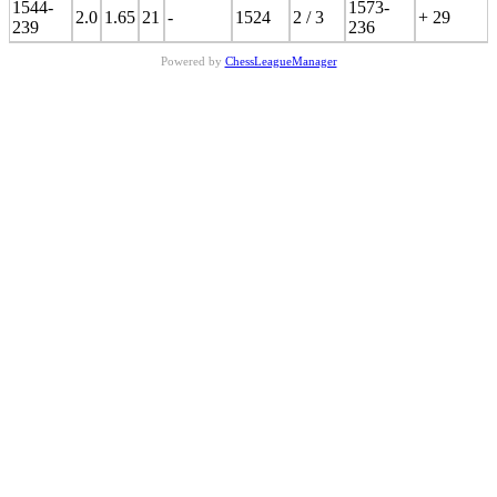
1544-
1573-
2.0
1.65
21
-
1524
2 / 3
+ 29
239
236
Powered by
ChessLeagueManager