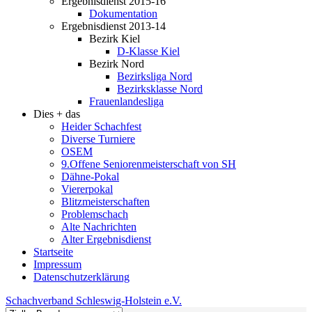
Ergebnisdienst 2015-16
Dokumentation
Ergebnisdienst 2013-14
Bezirk Kiel
D-Klasse Kiel
Bezirk Nord
Bezirksliga Nord
Bezirksklasse Nord
Frauenlandesliga
Dies + das
Heider Schachfest
Diverse Turniere
OSEM
9.Offene Seniorenmeisterschaft von SH
Dähne-Pokal
Viererpokal
Blitzmeisterschaften
Problemschach
Alte Nachrichten
Alter Ergebnisdienst
Startseite
Impressum
Datenschutzerklärung
Schachverband Schleswig-Holstein e.V.