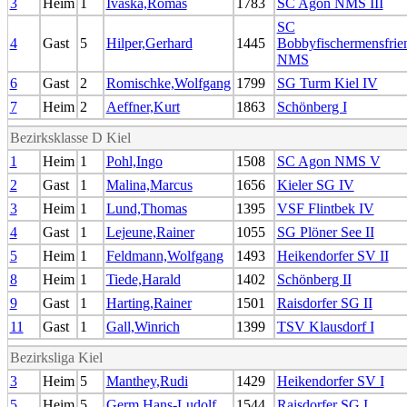
3
Heim
1
Ivaska,Romas
1783
SC Agon NMS III
SC
4
Gast
5
Hilper,Gerhard
1445
Bobbyfischermensfrie
NMS
6
Gast
2
Romischke,Wolfgang
1799
SG Turm Kiel IV
7
Heim
2
Aeffner,Kurt
1863
Schönberg I
Bezirksklasse D Kiel
1
Heim
1
Pohl,Ingo
1508
SC Agon NMS V
2
Gast
1
Malina,Marcus
1656
Kieler SG IV
3
Heim
1
Lund,Thomas
1395
VSF Flintbek IV
4
Gast
1
Lejeune,Rainer
1055
SG Plöner See II
5
Heim
1
Feldmann,Wolfgang
1493
Heikendorfer SV II
8
Heim
1
Tiede,Harald
1402
Schönberg II
9
Gast
1
Harting,Rainer
1501
Raisdorfer SG II
11
Gast
1
Gall,Winrich
1399
TSV Klausdorf I
Bezirksliga Kiel
3
Heim
5
Manthey,Rudi
1429
Heikendorfer SV I
5
Heim
5
Germ,Hans-Ludolf
1544
Raisdorfer SG I