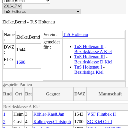
Zielke,Bernd - TuS Holtenau
Name
Verein :
TuS Holtenau
Zielke,Bernd
:
gemeldet
TuS Holtenau II
-
DWZ
für :
1544
Bezirksklasse A Kiel
:
TuS Holtenau III
-
ELO
Bezirksklasse D Kiel
1698
:
TuS Holtenau I
-
Bezirksliga Kiel
gespielte Partien
Rnd
Ort
Brt
Gegner
DWZ
Mannschaft
Bezirksklasse A Kiel
1
Heim
3
Köhler-Kaeß,Jan
1543
VSF Flintbek II
2
Gast
4
Kallmeyer,Christoph
1700
SG Kiel Ost I