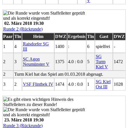
V
02. März 2018 19:30
Runde 2 (Rückrunde)
Paar
Tln
Heim
DWZ
Ergebnis
Tln
Gast
DWZ
Raisdorfer SG
1
4
1400
:
6
spielfrei
-
III
SG
SC Agon
2
3
1375
4.0 : 0.0
5
Turm
1472
Neumünster V
Kiel V
2
Turm Kiel hat das Spiel am 01.03.2018 abgesagt.
SG Kiel
3
2
VSF Flintbek IV
1474
4.0 : 0.0
1
1028
Ost III
23. März 2018 19:30
Runde 3 (Rückrunde)