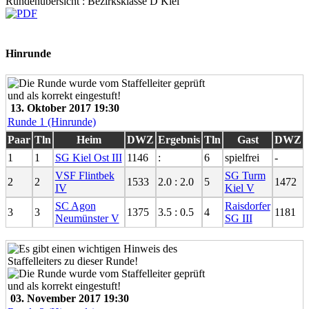
Rundenübersicht : Bezirksklasse D Kiel
Hinrunde
13. Oktober 2017 19:30
Runde 1 (Hinrunde)
Paar
Tln
Heim
DWZ
Ergebnis
Tln
Gast
DWZ
1
1
SG Kiel Ost III
1146
:
6
spielfrei
-
VSF Flintbek
SG Turm
2
2
1533
2.0 : 2.0
5
1472
IV
Kiel V
SC Agon
Raisdorfer
3
3
1375
3.5 : 0.5
4
1181
Neumünster V
SG III
03. November 2017 19:30