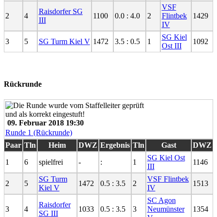
VSF
Raisdorfer SG
2
4
1100
0.0 : 4.0
2
Flintbek
1429
III
IV
SG Kiel
3
5
SG Turm Kiel V
1472
3.5 : 0.5
1
1092
Ost III
Rückrunde
09. Februar 2018 19:30
Runde 1 (Rückrunde)
Paar
Tln
Heim
DWZ
Ergebnis
Tln
Gast
DWZ
SG Kiel Ost
1
6
spielfrei
-
:
1
1146
III
SG Turm
VSF Flintbek
2
5
1472
0.5 : 3.5
2
1513
Kiel V
IV
SC Agon
Raisdorfer
3
4
1033
0.5 : 3.5
3
Neumünster
1354
SG III