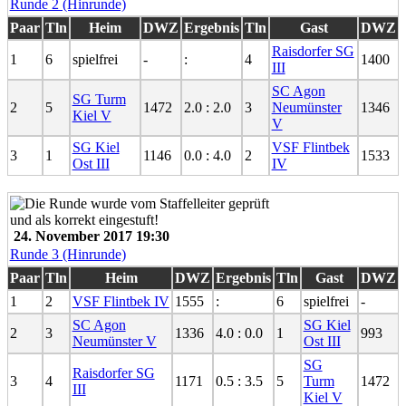
Runde 2 (Hinrunde)
Paar
Tln
Heim
DWZ
Ergebnis
Tln
Gast
DWZ
Raisdorfer SG
1
6
spielfrei
-
:
4
1400
III
SC Agon
SG Turm
2
5
1472
2.0 : 2.0
3
Neumünster
1346
Kiel V
V
SG Kiel
VSF Flintbek
3
1
1146
0.0 : 4.0
2
1533
Ost III
IV
24. November 2017 19:30
Runde 3 (Hinrunde)
Paar
Tln
Heim
DWZ
Ergebnis
Tln
Gast
DWZ
1
2
VSF Flintbek IV
1555
:
6
spielfrei
-
SC Agon
SG Kiel
2
3
1336
4.0 : 0.0
1
993
Neumünster V
Ost III
SG
Raisdorfer SG
3
4
1171
0.5 : 3.5
5
Turm
1472
III
Kiel V