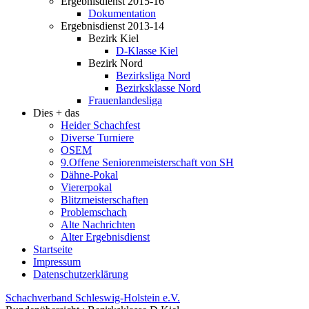
Ergebnisdienst 2015-16
Dokumentation
Ergebnisdienst 2013-14
Bezirk Kiel
D-Klasse Kiel
Bezirk Nord
Bezirksliga Nord
Bezirksklasse Nord
Frauenlandesliga
Dies + das
Heider Schachfest
Diverse Turniere
OSEM
9.Offene Seniorenmeisterschaft von SH
Dähne-Pokal
Viererpokal
Blitzmeisterschaften
Problemschach
Alte Nachrichten
Alter Ergebnisdienst
Startseite
Impressum
Datenschutzerklärung
Schachverband Schleswig-Holstein e.V.