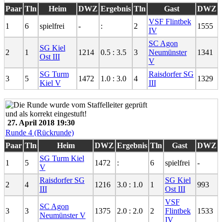
Paar
Tln
Heim
DWZ
Ergebnis
Tln
Gast
DWZ
VSF Flintbek
1
6
spielfrei
-
:
2
1555
IV
SC Agon
SG Kiel
2
1
1214
0.5 : 3.5
3
Neumünster
1341
Ost III
V
SG Turm
Raisdorfer SG
3
5
1472
1.0 : 3.0
4
1329
Kiel V
III
27. April 2018 19:30
Runde 4 (Rückrunde)
Paar
Tln
Heim
DWZ
Ergebnis
Tln
Gast
DWZ
SG Turm Kiel
1
5
1472
:
6
spielfrei
-
V
Raisdorfer SG
SG Kiel
2
4
1216
3.0 : 1.0
1
993
III
Ost III
VSF
SC Agon
3
3
1375
2.0 : 2.0
2
Flintbek
1533
Neumünster V
IV