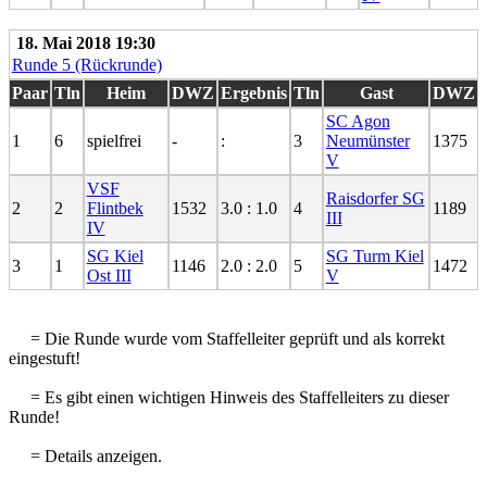
18. Mai 2018 19:30
Runde 5 (Rückrunde)
Paar
Tln
Heim
DWZ
Ergebnis
Tln
Gast
DWZ
SC Agon
1
6
spielfrei
-
:
3
Neumünster
1375
V
VSF
Raisdorfer SG
2
2
Flintbek
1532
3.0 : 1.0
4
1189
III
IV
SG Kiel
SG Turm Kiel
3
1
1146
2.0 : 2.0
5
1472
Ost III
V
= Die Runde wurde vom Staffelleiter geprüft und als korrekt
eingestuft!
= Es gibt einen wichtigen Hinweis des Staffelleiters zu dieser
Runde!
= Details anzeigen.