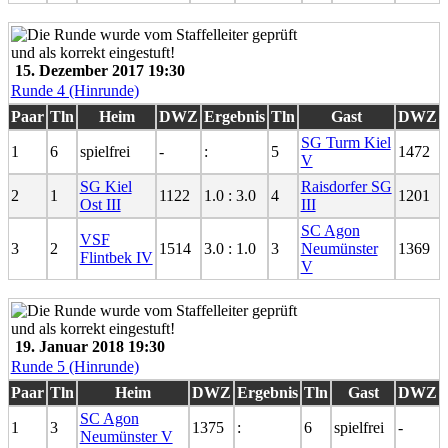
15. Dezember 2017 19:30
Runde 4 (Hinrunde)
Paar
Tln
Heim
DWZ
Ergebnis
Tln
Gast
DWZ
SG Turm Kiel
1
6
spielfrei
-
:
5
1472
V
SG Kiel
Raisdorfer SG
2
1
1122
1.0 : 3.0
4
1201
Ost III
III
SC Agon
VSF
3
2
1514
3.0 : 1.0
3
Neumünster
1369
Flintbek IV
V
19. Januar 2018 19:30
Runde 5 (Hinrunde)
Paar
Tln
Heim
DWZ
Ergebnis
Tln
Gast
DWZ
SC Agon
1
3
1375
:
6
spielfrei
-
Neumünster V