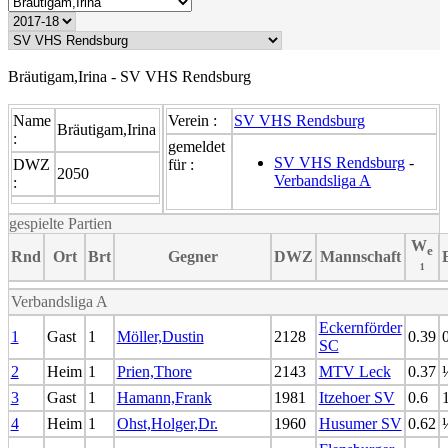
Bräutigam,Irina - SV VHS Rendsburg
Name
Verein :
SV VHS Rendsburg
Bräutigam,Irina
:
gemeldet
SV VHS Rendsburg
-
DWZ
für :
2050
Verbandsliga A
:
gespielte Partien
W
e
Rnd
Ort
Brt
Gegner
DWZ
Mannschaft
¹
Verbandsliga A
Eckernförder
1
Gast
1
Möller,Dustin
2128
0.39
SC
2
Heim
1
Prien,Thore
2143
MTV Leck
0.37
3
Gast
1
Hamann,Frank
1981
Itzehoer SV
0.6
4
Heim
1
Ohst,Holger,Dr.
1960
Husumer SV
0.62