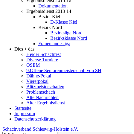
Ergebnisdienst 2015-16
Dokumentation
Ergebnisdienst 2013-14
Bezirk Kiel
D-Klasse Kiel
Bezirk Nord
Bezirksliga Nord
Bezirksklasse Nord
Frauenlandesliga
Dies + das
Heider Schachfest
Diverse Turniere
OSEM
9.Offene Seniorenmeisterschaft von SH
Dähne-Pokal
Viererpokal
Blitzmeisterschaften
Problemschach
Alte Nachrichten
Alter Ergebnisdienst
Startseite
Impressum
Datenschutzerklärung
Schachverband Schleswig-Holstein e.V.