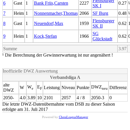
Flensburger
6
Gast
1
Bank Friis,Carsten
2227
0.27
SK I
7
Heim
1
Nonnenmacher,Thomas
2066
SF Burg
0.48
Flensburger
8
Gast
1
Neuendorf,Max
1959
0.62
SK II
SG
9
Heim
1
Kock,Stefan
1966
0.62
Glückstadt
Summe
3.97
¹ Die Berechnung der Gewinnerwartung ist nur angenähert !
Inoffizielle DWZ Auswertung
Verbandsliga A
alte
W
E
DWZ
W
Leistung
Niveau
Punkte
Differenz
e
F
neu
DWZ
2050-
4.0
3.89
10
2101
2057
4 / 8
2050-3
0
Die letzte DWZ-Datenübernahme vom DSB zu dieser Saison
erfolgte am 31. Juli 2017
Powered by
ChessLeagueManager