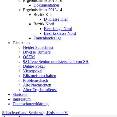
Ergebnisdienst 2015-16
Dokumentation
Ergebnisdienst 2013-14
Bezirk Kiel
D-Klasse Kiel
Bezirk Nord
Bezirksliga Nord
Bezirksklasse Nord
Frauenlandesliga
Dies + das
Heider Schachfest
Diverse Turniere
OSEM
9.Offene Seniorenmeisterschaft von SH
Dähne-Pokal
Viererpokal
Blitzmeisterschaften
Problemschach
Alte Nachrichten
Alter Ergebnisdienst
Startseite
Impressum
Datenschutzerklärung
Schachverband Schleswig-Holstein e.V.