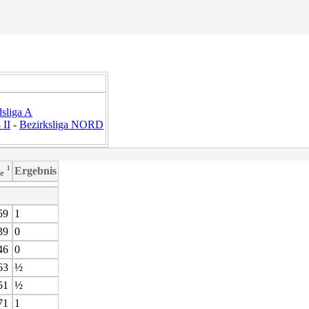
sliga A
 II
-
Bezirksliga NORD
¹
Ergebnis
e
59
1
39
0
46
0
63
½
51
½
71
1