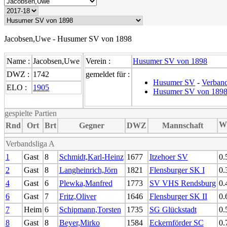
Jacobsen,Uwe - Husumer SV von 1898
Name :
Jacobsen,Uwe
Verein :
Husumer SV von 1898
DWZ :
1742
gemeldet für :
Husumer SV
-
Verband
ELO :
1905
Husumer SV von 1898
gespielte Partien
W
Rnd
Ort
Brt
Gegner
DWZ
Mannschaft
Verbandsliga A
1
Gast
8
Schmidt,Karl-Heinz
1677
Itzehoer SV
0.
2
Gast
8
Langheinrich,Jörn
1821
Flensburger SK I
0.
4
Gast
6
Plewka,Manfred
1773
SV VHS Rendsburg
0.
6
Gast
7
Fritz,Oliver
1646
Flensburger SK II
0.
7
Heim
6
Schipmann,Torsten
1735
SG Glückstadt
0.
8
Gast
8
Beyer,Mirko
1584
Eckernförder SC
0.