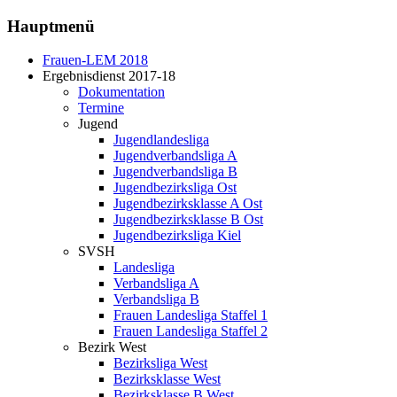
Hauptmenü
Frauen-LEM 2018
Ergebnisdienst 2017-18
Dokumentation
Termine
Jugend
Jugendlandesliga
Jugendverbandsliga A
Jugendverbandsliga B
Jugendbezirksliga Ost
Jugendbezirksklasse A Ost
Jugendbezirksklasse B Ost
Jugendbezirksliga Kiel
SVSH
Landesliga
Verbandsliga A
Verbandsliga B
Frauen Landesliga Staffel 1
Frauen Landesliga Staffel 2
Bezirk West
Bezirksliga West
Bezirksklasse West
Bezirksklasse B West