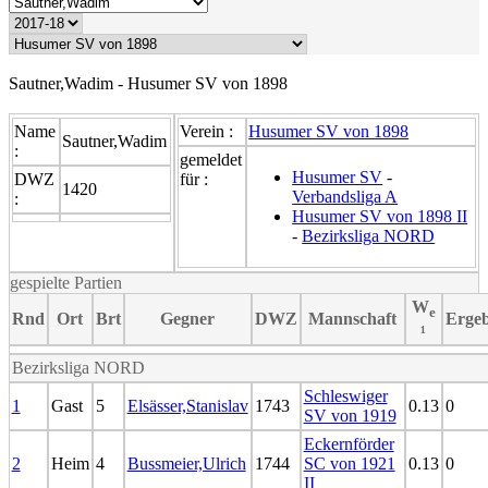
Sautner,Wadim - Husumer SV von 1898
Name
Verein :
Husumer SV von 1898
Sautner,Wadim
:
gemeldet
Husumer SV
-
DWZ
für :
1420
Verbandsliga A
:
Husumer SV von 1898 II
-
Bezirksliga NORD
gespielte Partien
W
e
Rnd
Ort
Brt
Gegner
DWZ
Mannschaft
Ergeb
¹
Bezirksliga NORD
Schleswiger
1
Gast
5
Elsässer,Stanislav
1743
0.13
0
SV von 1919
Eckernförder
2
Heim
4
Bussmeier,Ulrich
1744
SC von 1921
0.13
0
II