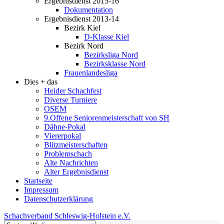
Ergebnisdienst 2015-16
Dokumentation
Ergebnisdienst 2013-14
Bezirk Kiel
D-Klasse Kiel
Bezirk Nord
Bezirksliga Nord
Bezirksklasse Nord
Frauenlandesliga
Dies + das
Heider Schachfest
Diverse Turniere
OSEM
9.Offene Seniorenmeisterschaft von SH
Dähne-Pokal
Viererpokal
Blitzmeisterschaften
Problemschach
Alte Nachrichten
Alter Ergebnisdienst
Startseite
Impressum
Datenschutzerklärung
Schachverband Schleswig-Holstein e.V.