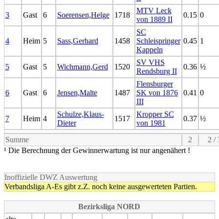
MTV Leck
3
Gast
6
Soerensen,Helge
1718
0.15
0
von 1889 II
SC
4
Heim
5
Sass,Gerhard
1458
Schleispringer
0.45
1
Kappeln
SV VHS
5
Gast
5
Wichmann,Gerd
1520
0.36
½
Rendsburg II
Flensburger
6
Gast
6
Jensen,Malte
1487
SK von 1876
0.41
0
III
Schulze,Klaus-
Kropper SC
7
Heim
4
1517
0.37
½
Dieter
von 1981
Summe
2
2 / 
¹ Die Berechnung der Gewinnerwartung ist nur angenähert !
Inoffizielle DWZ Auswertung
Verbandsliga A-Es gibt z.Z. noch keine ausgewerteten Partien.
Bezirksliga NORD