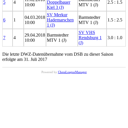
5
4
Doppelbauer
2.5 : 1.5
10:00
MTV 1 (J)
Kiel 3 (J)
SV Merkur
04.03.2018
Barmstedter
6
1
Hademarschen
1.5 : 2.5
10:00
MTV 1 (J)
1 (J)
SV VHS
29.04.2018
Barmstedter
7
4
Rendsburg 1
3.0 : 1.0
10:00
MTV 1 (J)
(J)
Die letzte DWZ-Datenübernahme vom DSB zu dieser Saison
erfolgte am 31. Juli 2017
Powered by
ChessLeagueManager