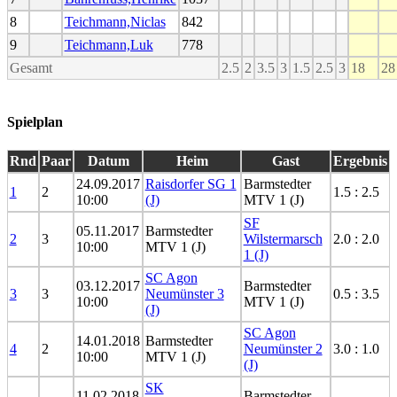
8
Teichmann,Niclas
842
9
Teichmann,Luk
778
Gesamt
2.5
2
3.5
3
1.5
2.5
3
18
28
Spielplan
Rnd
Paar
Datum
Heim
Gast
Ergebnis
24.09.2017
Raisdorfer SG 1
Barmstedter
1
2
1.5 : 2.5
10:00
(J)
MTV 1 (J)
SF
05.11.2017
Barmstedter
2
3
Wilstermarsch
2.0 : 2.0
10:00
MTV 1 (J)
1 (J)
SC Agon
03.12.2017
Barmstedter
3
3
Neumünster 3
0.5 : 3.5
10:00
MTV 1 (J)
(J)
SC Agon
14.01.2018
Barmstedter
4
2
Neumünster 2
3.0 : 1.0
10:00
MTV 1 (J)
(J)
SK
11.02.2018
Barmstedter