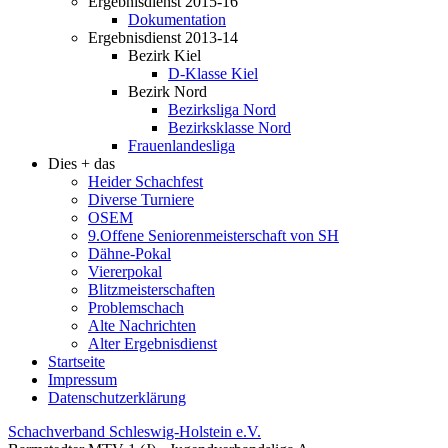
Ergebnisdienst 2015-16
Dokumentation
Ergebnisdienst 2013-14
Bezirk Kiel
D-Klasse Kiel
Bezirk Nord
Bezirksliga Nord
Bezirksklasse Nord
Frauenlandesliga
Dies + das
Heider Schachfest
Diverse Turniere
OSEM
9.Offene Seniorenmeisterschaft von SH
Dähne-Pokal
Viererpokal
Blitzmeisterschaften
Problemschach
Alte Nachrichten
Alter Ergebnisdienst
Startseite
Impressum
Datenschutzerklärung
Schachverband Schleswig-Holstein e.V.