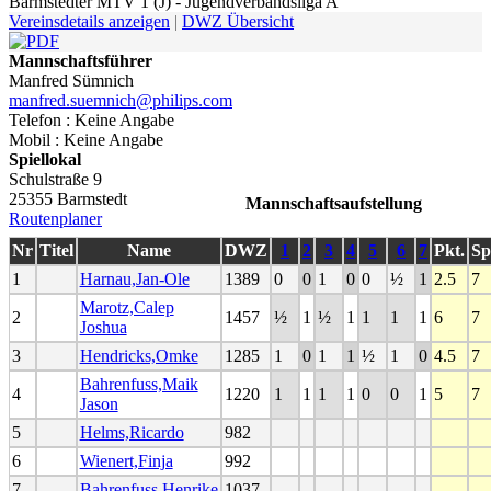
Barmstedter MTV 1 (J) - Jugendverbandsliga A
Vereinsdetails anzeigen
|
DWZ Übersicht
Mannschaftsführer
Manfred Sümnich
manfred.suemnich@philips.com
Telefon : Keine Angabe
Mobil : Keine Angabe
Spiellokal
Schulstraße 9
25355 Barmstedt
Mannschaftsaufstellung
Routenplaner
Nr
Titel
Name
DWZ
1
2
3
4
5
6
7
Pkt.
Sp
1
Harnau,Jan-Ole
1389
0
0
1
0
0
½
1
2.5
7
Marotz,Calep
2
1457
½
1
½
1
1
1
1
6
7
Joshua
3
Hendricks,Omke
1285
1
0
1
1
½
1
0
4.5
7
Bahrenfuss,Maik
4
1220
1
1
1
1
0
0
1
5
7
Jason
5
Helms,Ricardo
982
6
Wienert,Finja
992
7
Bahrenfuss,Henrike
1037