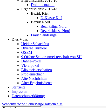
Ergebnisdienst 2015-16
Dokumentation
Ergebnisdienst 2013-14
Bezirk Kiel
D-Klasse Kiel
Bezirk Nord
Bezirksliga Nord
Bezirksklasse Nord
Frauenlandesliga
Dies + das
Heider Schachfest
Diverse Turniere
OSEM
9.Offene Seniorenmeisterschaft von SH
Dähne-Pokal
Viererpokal
Blitzmeisterschaften
Problemschach
Alte Nachrichten
Alter Ergebnisdienst
Startseite
Impressum
Datenschutzerklärung
Schachverband Schleswig-Holstein e.V.