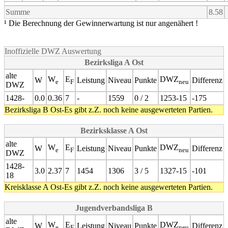
Summe
8.58
¹ Die Berechnung der Gewinnerwartung ist nur angenähert !
Inoffizielle DWZ Auswertung
Bezirksliga A Ost
alte
W
E
DWZ
W
Leistung
Niveau
Punkte
Differenz
e
F
neu
DWZ
1428-
0.0
0.36
7
-
1559
0 / 2
1253-15
-175
Bezirksliga B Ost-Es gibt z.Z. noch keine ausgewerteten Partien.
Bezirksklasse A Ost
alte
W
E
DWZ
W
Leistung
Niveau
Punkte
Differenz
e
F
neu
DWZ
1428-
3.0
2.37
7
1454
1306
3 / 5
1327-15
-101
18
Kreisklasse A Ost-Es gibt z.Z. noch keine ausgewerteten Partien.
Jugendverbandsliga B
alte
W
E
DWZ
W
Leistung
Niveau
Punkte
Differenz
e
F
neu