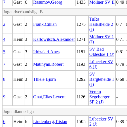
7
Gast
6
Rasumov,Georg
1433
Möllner SV II
0.49
Jugendverbandsliga B
TuRa
2
Gast
2
Frank,Cillian
1275
Harksheide 2
0.7
(J)
Möllner SV 1
4
Heim
3
Kartowitsch,Alexander
1271
0.71
(J)
SV Bad
5
Gast
3
Idrizalari,Anes
1181
0.81
Oldesloe 1 (J)
Lübecker SV
7
Gast
2
Matinyan,Robert
1193
0.79
6 (J)
SV
8
Heim
3
Thiele,Björn
1292
Bargteheide 1
0.68
(J)
Verein
9
Gast
2
Onat,Elias Levent
1126
Segeberger
-
SF 2 (J)
Jugendlandesliga
Lübecker SV
6
Heim
6
Lindenberg,Tristan
1505
0.39
2 (J)