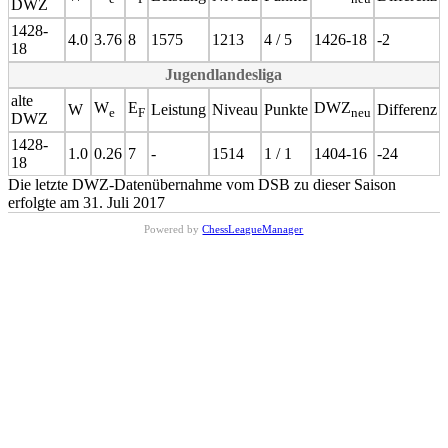
DWZ
1428-
4.0
3.76
8
1575
1213
4 / 5
1426-18
-2
18
Jugendlandesliga
alte
W
E
DWZ
W
Leistung
Niveau
Punkte
Differenz
e
F
neu
DWZ
1428-
1.0
0.26
7
-
1514
1 / 1
1404-16
-24
18
Die letzte DWZ-Datenübernahme vom DSB zu dieser Saison
erfolgte am 31. Juli 2017
Powered by
ChessLeagueManager