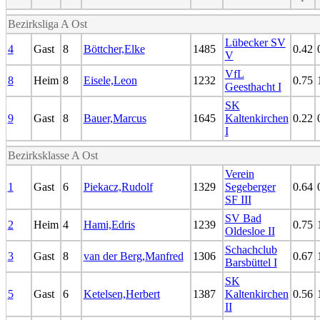
¹
Bezirksliga A Ost
Lübecker SV
4
Gast
8
Böttcher,Elke
1485
0.42
V
VfL
8
Heim
8
Eisele,Leon
1232
0.75
Geesthacht I
SK
9
Gast
8
Bauer,Marcus
1645
Kaltenkirchen
0.22
I
Bezirksklasse A Ost
Verein
1
Gast
6
Piekacz,Rudolf
1329
Segeberger
0.64
SF III
SV Bad
2
Heim
4
Hami,Edris
1239
0.75
Oldesloe II
Schachclub
3
Gast
8
van der Berg,Manfred
1306
0.67
Barsbüttel I
SK
5
Gast
6
Ketelsen,Herbert
1387
Kaltenkirchen
0.56
II