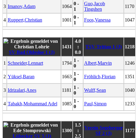
0 -
Guo,Jacob
3
Imanov,Adam
1064
1170
1
Tingshen
0 -
4
Ruppert,Christian
1001
Foos,Vanessa
1047
1
4.0
1431
:
TSV Trittau 1 (J)
1218
SV Bad Oldesloe 1 (J)
0.0
1 -
1
Schneider,Lennart
1794
Albert,Marvin
1246
0
1 -
2
Yüksel,Baran
1663
Fröhlich,Florian
1351
0
1 -
3
Idrizalari,Anes
1181
Wulff,Sean
1040
0
1 -
4
Tabakh,Mohammad Adel
1085
Paul,Simon
1233
0
1.5
Verein Segeberger
1300
:
1177
SF 2 (J)
Lübecker SV 5 (J)
2.5