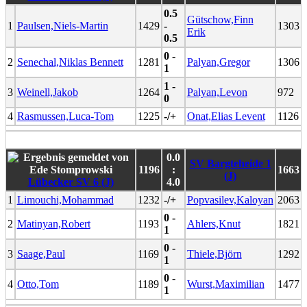
0.5
Gütschow,Finn
1
Paulsen,Niels-Martin
1429
-
1303
Erik
0.5
0 -
2
Senechal,Niklas Bennett
1281
Palyan,Gregor
1306
1
1 -
3
Weinell,Jakob
1264
Palyan,Levon
972
0
4
Rasmussen,Luca-Tom
1225
-/+
Onat,Elias Levent
1126
0.0
SV Bargteheide 1
1196
:
1663
(J)
Lübecker SV 6 (J)
4.0
1
Limouchi,Mohammad
1232
-/+
Popvasilev,Kaloyan
2063
0 -
2
Matinyan,Robert
1193
Ahlers,Knut
1821
1
0 -
3
Saage,Paul
1169
Thiele,Björn
1292
1
0 -
4
Otto,Tom
1189
Wurst,Maximilian
1477
1