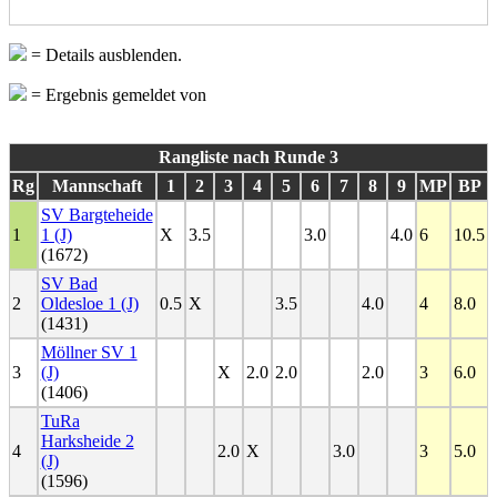
= Details ausblenden.
= Ergebnis gemeldet von
Rangliste nach Runde 3
Rg
Mannschaft
1
2
3
4
5
6
7
8
9
MP
BP
SV Bargteheide
1
1 (J)
X
3.5
3.0
4.0
6
10.5
(1672)
SV Bad
2
Oldesloe 1 (J)
0.5
X
3.5
4.0
4
8.0
(1431)
Möllner SV 1
3
(J)
X
2.0
2.0
2.0
3
6.0
(1406)
TuRa
Harksheide 2
4
2.0
X
3.0
3
5.0
(J)
(1596)