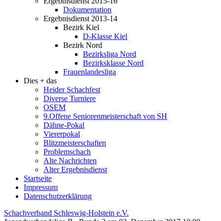
Ergebnisdienst 2015-16
Dokumentation
Ergebnisdienst 2013-14
Bezirk Kiel
D-Klasse Kiel
Bezirk Nord
Bezirksliga Nord
Bezirksklasse Nord
Frauenlandesliga
Dies + das
Heider Schachfest
Diverse Turniere
OSEM
9.Offene Seniorenmeisterschaft von SH
Dähne-Pokal
Viererpokal
Blitzmeisterschaften
Problemschach
Alte Nachrichten
Alter Ergebnisdienst
Startseite
Impressum
Datenschutzerklärung
Schachverband Schleswig-Holstein e.V.