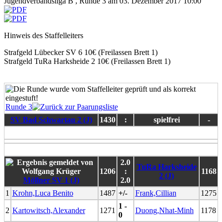
Jugendverbandsliga B , Runde 3 am 03. Dezember 2017 10:00
Hinweis des Staffelleiters
Strafgeld Lübecker SV 6 10€ (Freilassen Brett 1)
Strafgeld TuRa Harksheide 2 10€ (Freilassen Brett 1)
Runde 3
SV Bad Schwartau 2 (J)
1430
:
spielfrei
-
2.0
TuRa Harksheide
1206
:
1168
2 (J)
Möllner SV 1 (J)
2.0
1
Krohn,Luca Benito
1487
+/-
Frank,Cillian
1275
1 -
2
Kartowitsch,Alexander
1271
Duong,Nhat-Minh
1178
0