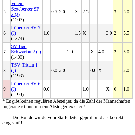
Verein
Segeberger SF
5
0.5
2.0
X
2.5
3
5.0
2 (J)
(1207)
Lübecker SV 5
6
(J)
1.0
1.5
X
3.0
2
5.5
(1373)
SV Bad
7
Schwartau 2 (J)
1.0
X
4.0
2
5.0
(1430)
TSV Trittau 1
8
(J)
0.0
2.0
0.0
X
1
2.0
(1193)
Lübecker SV 6
9
(J)
0.0
1.0
X
0
1.0
(1199)
* Es gibt keinen regulären Absteiger, da die Zahl der Mannschaften
ungerade ist und nur ein Absteiger existiert!
= Die Runde wurde vom Staffelleiter geprüft und als korrekt
eingestuft!