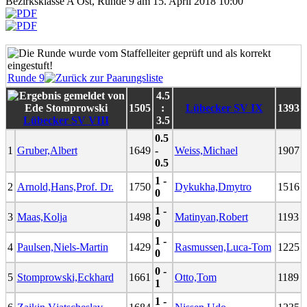
Bezirksklasse A Ost, Runde 9 am 15. April 2018 10:00
Runde 9
4.5
1505
:
Lübecker SV IX
1393
Lübecker SV VIII
3.5
0.5
1
Gruber,Albert
1649
-
Weiss,Michael
1907
0.5
1 -
2
Arnold,Hans,Prof. Dr.
1750
Dykukha,Dmytro
1516
0
1 -
3
Maas,Kolja
1498
Matinyan,Robert
1193
0
1 -
4
Paulsen,Niels-Martin
1429
Rasmussen,Luca-Tom
1225
0
0 -
5
Stomprowski,Eckhard
1661
Otto,Tom
1189
1
1 -