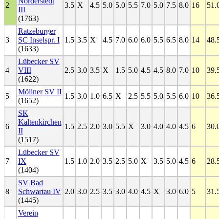
Norderstedt
2
3.5
X
4.5
5.0
5.0
5.5
7.0
5.0
7.5
8.0
16
51.
III
(1763)
Ratzeburger
3
SC Inselspr. I
1.5
3.5
X
4.5
7.0
6.0
6.0
5.5
6.5
8.0
14
48.
(1633)
Lübecker SV
4
VIII
2.5
3.0
3.5
X
1.5
5.0
4.5
4.5
8.0
7.0
10
39.
(1622)
Möllner SV II
5
1.5
3.0
1.0
6.5
X
2.5
5.5
5.0
5.5
6.0
10
36.
(1652)
SK
Kaltenkirchen
6
1.5
2.5
2.0
3.0
5.5
X
3.0
4.0
4.0
4.5
6
30.
II
(1517)
Lübecker SV
7
IX
1.5
1.0
2.0
3.5
2.5
5.0
X
3.5
5.0
4.5
6
28.
(1404)
SV Bad
8
Schwartau IV
2.0
3.0
2.5
3.5
3.0
4.0
4.5
X
3.0
6.0
5
31.
(1445)
Verein