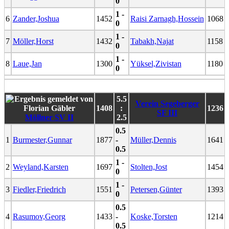
0
1 -
6
Zander,Joshua
1452
Raisi Zarnagh,Hossein
1068
0
1 -
7
Möller,Horst
1432
Tabakh,Najat
1158
0
1 -
8
Laue,Jan
1300
Yüksel,Zivistan
1180
0
5.5
Verein Segeberger
1408
:
1236
SF III
Möllner SV II
2.5
0.5
1
Burmester,Gunnar
1877
-
Müller,Dennis
1641
0.5
1 -
2
Weyland,Karsten
1697
Stolten,Jost
1454
0
1 -
3
Fiedler,Friedrich
1551
Petersen,Günter
1393
0
0.5
4
Rasumov,Georg
1433
-
Koske,Torsten
1214
0.5