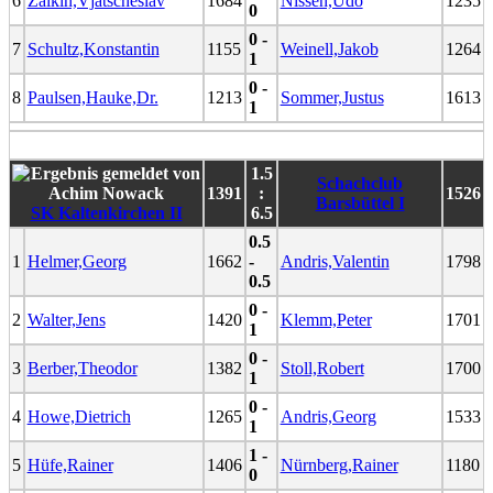
6
Zaikin,Vjatscheslav
1684
Nissen,Udo
1235
0
0 -
7
Schultz,Konstantin
1155
Weinell,Jakob
1264
1
0 -
8
Paulsen,Hauke,Dr.
1213
Sommer,Justus
1613
1
1.5
Schachclub
1391
:
1526
Barsbüttel I
SK Kaltenkirchen II
6.5
0.5
1
Helmer,Georg
1662
-
Andris,Valentin
1798
0.5
0 -
2
Walter,Jens
1420
Klemm,Peter
1701
1
0 -
3
Berber,Theodor
1382
Stoll,Robert
1700
1
0 -
4
Howe,Dietrich
1265
Andris,Georg
1533
1
1 -
5
Hüfe,Rainer
1406
Nürnberg,Rainer
1180
0