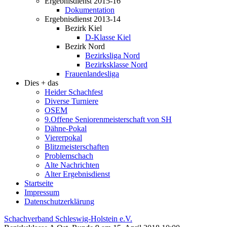
Ergebnisdienst 2015-16
Dokumentation
Ergebnisdienst 2013-14
Bezirk Kiel
D-Klasse Kiel
Bezirk Nord
Bezirksliga Nord
Bezirksklasse Nord
Frauenlandesliga
Dies + das
Heider Schachfest
Diverse Turniere
OSEM
9.Offene Seniorenmeisterschaft von SH
Dähne-Pokal
Viererpokal
Blitzmeisterschaften
Problemschach
Alte Nachrichten
Alter Ergebnisdienst
Startseite
Impressum
Datenschutzerklärung
Schachverband Schleswig-Holstein e.V.