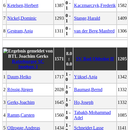
0 -
6
Ketelsen,Herbert
1387
Kaczmarczyk,Frederik
1582
1
0 -
7
Nickel,Dominic
1293
Stange,Harald
1409
1
0 -
8
Gestram,Anja
1311
van der Berg,Manfred
1306
1
8.0
1571
:
SV Bad Oldesloe II
1205
Ratzeburger SC
0.0
Inselspr. I
1 -
1
Daum,Heiko
1717
Yüksel,Anja
1342
0
1 -
2
Rössig,Jürgen
2028
Baumast,Bernd
1332
0
1 -
3
Gerks,Joachim
1645
Ho,Joseph
1332
0
1 -
Tabakh,Mohammad
4
Ramm,Carsten
1560
1085
0
Adel
1 -
5
Ollrogge,Andreas
1434
Schneider,Lasse
1141