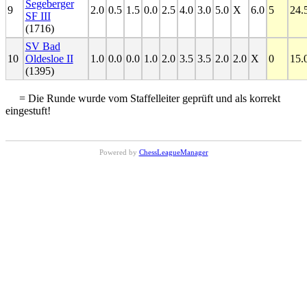
Segeberger
9
2.0
0.5
1.5
0.0
2.5
4.0
3.0
5.0
X
6.0
5
24.
SF III
(1716)
SV Bad
10
Oldesloe II
1.0
0.0
0.0
1.0
2.0
3.5
3.5
2.0
2.0
X
0
15.
(1395)
= Die Runde wurde vom Staffelleiter geprüft und als korrekt
eingestuft!
Powered by
ChessLeagueManager