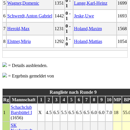
0 -
5
Wagner,Domenic
1351
Lange,Karl-Heinz
1699
1
0 -
6
Schwerdt,Anton Gabriel
1442
Jeske,Uwe
1693
1
0 -
7
Herold,Max
1231
Holand,Maxim
1568
1
1 -
8
Elstner,Mirja
1292
Holand,Mattias
1054
0
= Details ausblenden.
= Ergebnis gemeldet von
Rangliste nach Runde 9
Rg
Mannschaft
1
2
3
4
5
6
7
8
9
10
MP
BP
Schachclub
1
Barsbüttel I
X
4.5
6.5
5.5
6.5
6.5
6.5
6.0
6.0
7.0
18
55.
(1656)
SK