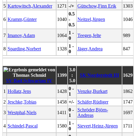
5
Kartowitsch,Alexander
1271
-/+
Gütschow,Finn Erik
1303
0.5
6
Kramm,Günter
1040
-
Neitzel,Jürgen
1046
0.5
1 -
7
Imanov,Adam
1064
Teegen,Jelte
989
0
1 -
8
Sparding,Norbert
1328
Jäger,Andrea
847
0
3.0
1399
:
SK Norderstedt III
1629
SV Bad Schwartau IV
5.0
0 -
1
Hollatz,Jens
1428
Venzke,Burkart
1862
1
2
Jeschke,Tobias
1458
+/-
Schäfer,Rüdiger
1747
0 -
Schröder,Björn-
3
Westphal,Niels
1411
1697
1
Andreas
1 -
4
Schindel,Pascal
1580
Sievert,Heinz-Jürgen
1711
0