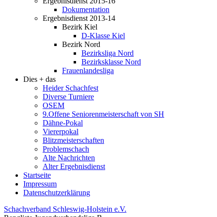
Ergebnisdienst 2015-16
Dokumentation
Ergebnisdienst 2013-14
Bezirk Kiel
D-Klasse Kiel
Bezirk Nord
Bezirksliga Nord
Bezirksklasse Nord
Frauenlandesliga
Dies + das
Heider Schachfest
Diverse Turniere
OSEM
9.Offene Seniorenmeisterschaft von SH
Dähne-Pokal
Viererpokal
Blitzmeisterschaften
Problemschach
Alte Nachrichten
Alter Ergebnisdienst
Startseite
Impressum
Datenschutzerklärung
Schachverband Schleswig-Holstein e.V.