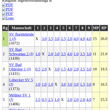
Rangliste Jugendverbandsliga B
Rg
Mannschaft
1
2
3
4
5
6
7
8
9
MP
BP
SV Bargteheide
1
1 (J)
X
3.0
3.5
3.0
2.5
2.0
4.0
4.0
4.0
15
26.0
(1672)
SV Bad
2
Schwartau 2 (J)
1.0
X
2.0
3.0
3.5
4.0
1.0
3.5
3.0
11
21.0
(1430)
SV Bad
3
Oldesloe 1 (J)
0.5
2.0
X
3.0
1.5
4.0
2.0
3.5
3.0
10
19.5
(1431)
Lübecker SV 5
4
(J)
1.0
1.0
1.0
X
3.0
3.0
3.0
1.5
3.0
8
16.5
(1373)
Möllner SV 1
5
(J)
1.5
0.5
2.5
1.0
X
2.0
2.0
2.0
4.0
7
15.5
(1406)